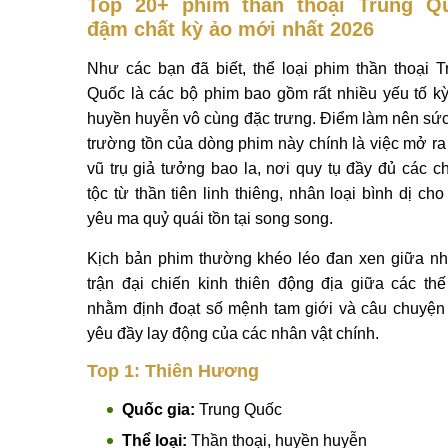
Top 20+ phim thần thoại Trung Q
đậm chất kỳ ảo mới nhất 2026
Như các bạn đã biết, thể loại phim thần thoại T
Quốc là các bộ phim bao gồm rất nhiều yếu tố kỳ
huyền huyễn vô cùng đặc trưng. Điểm làm nên sức
trường tồn của dòng phim này chính là việc mở ra
vũ trụ giả tưởng bao la, nơi quy tụ đầy đủ các c
tộc từ thần tiên linh thiêng, nhân loại bình dị ch
yêu ma quỷ quái tồn tại song song.
Kịch bản phim thường khéo léo đan xen giữa n
trận đại chiến kinh thiên động địa giữa các thế
nhằm định đoạt số mệnh tam giới và câu chuyện 
yêu đầy lay động của các nhân vật chính.
Top 1: Thiên Hương
Quốc gia:
Trung Quốc
Thể loại:
Thần thoại, huyền huyễn