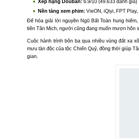
Xếp hạng Douban:
6.9/10 (49.633 đánh giá)
Nền tảng xem phim:
VieON, iQiyi, FPT Play
Để hóa giải lời nguyền Ngũ Bất Toàn hung hiểm,
tiên Tân Mịch, người cũng đang muốn mượn hôn sự
Cuộc hành trình bôn ba qua nhiều vùng đất xa x
mưu tàn độc của tộc Chiến Quỷ, đồng thời giúp Tâ
gian.