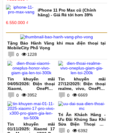
iPhone 11 Pro Max cũ (Chính
hãng) - Giá Rẻ tới hơn 39%
6.550.000 ₫
Tặng Bảo Hành Vàng khi mua điện thoại tại
MobileCity Phố Vọng
1228
0
Tin khuyến mãi
Tin khuyến mãi
04/05/2026: Điện thoại
27/12/2025: Điện thoại
Xiaomi, OnePlus,
realme, vivo, OnePlus
HONOR, vivo giảm giá
giảm giá lên tới 200K
3952
6669
0
0
lên tới 300K
Tri Ân Khách Hàng -
Ưu Đãi Khủng Sau Khi
Tin khuyến mãi
Sửa Điện Thoại Tại
01/11/2025: Xiaomi 17
MobileCity
6392
0