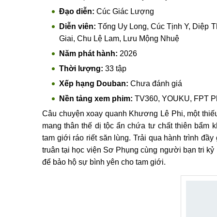
Đạo diễn:
Cúc Giác Lượng
Diễn viên:
Tống Uy Long, Cúc Tịnh Y, Diệp T
Giai, Chu Lệ Lam, Lưu Mộng Nhuệ
Năm phát hành:
2026
Thời lượng:
33 tập
Xếp hạng Douban:
Chưa đánh giá
Nền tảng xem phim:
TV360, YOUKU, FPT P
Câu chuyện xoay quanh Khương Lê Phi, một thiế
mang thân thế dị tộc ẩn chứa tư chất thiên bẩm k
tam giới ráo riết săn lùng. Trải qua hành trình đầy
truân tại học viện Sơ Phụng cùng người bạn tri kỷ
để bảo hộ sự bình yên cho tam giới.