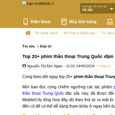
Xem giá, tồn kho tại:
Điện thoại
Máy tính bảng
Tin công nghệ
Mở hộp & Đánh giá
Tư vấn 
Tin tức
Giải trí
Top 20+ phim thần thoại Trung Quốc đậm 
Nguyễn Thị Kim Ngân
- 11:01 14/05/2024
Giải trí
Cùng theo dõi ngay top 20+
phim thần thoại Tru
Mời bạn đọc cùng chiêm ngưỡng các tác phẩm
thần thoại Trung Quốc
đặc sắc này, đã được đội
MobileCity tổng hợp đầy đủ theo thứ tự ra mắt từ
đến cũ để có thể dễ dàng tham khảo ở ngay bên d