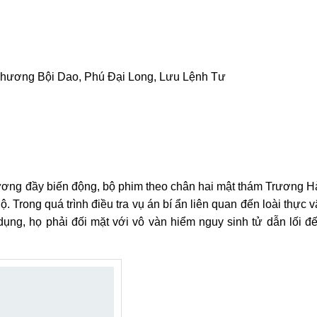
hương Bội Dao, Phú Đại Long, Lưu Lệnh Tư
ương đầy biến động, bộ phim theo chân hai mật thám Trương H
Trong quá trình điều tra vụ án bí ẩn liên quan đến loài thực v
ụng, họ phải đối mặt với vô vàn hiểm nguy sinh tử dẫn lối đ