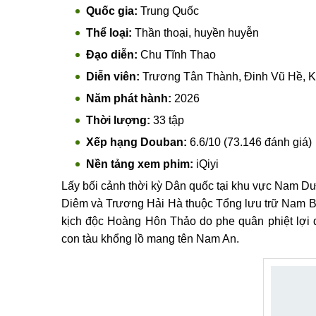
Quốc gia:
Trung Quốc
Thể loại:
Thần thoại, huyền huyễn
Đạo diễn:
Chu Tĩnh Thao
Diễn viên:
Trương Tân Thành, Đinh Vũ Hề, K
Năm phát hành:
2026
Thời lượng:
33 tập
Xếp hạng Douban:
6.6/10 (73.146 đánh giá)
Nền tảng xem phim:
iQiyi
Lấy bối cảnh thời kỳ Dân quốc tại khu vực Nam D
Diêm và Trương Hải Hà thuộc Tổng lưu trữ Nam Bộ. 
kịch độc Hoàng Hôn Thảo do phe quân phiệt lợi d
con tàu khổng lồ mang tên Nam An.