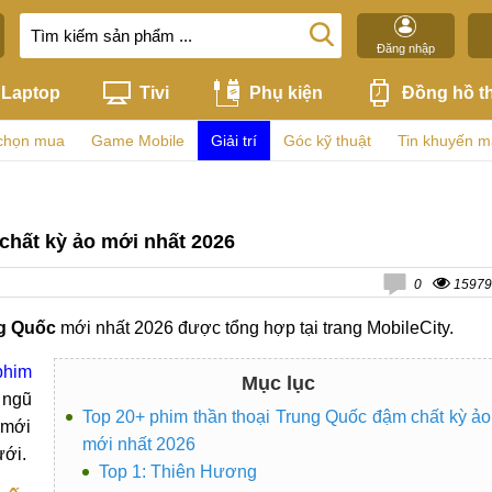
Đăng nhập
Laptop
Tivi
Phụ kiện
Đồng hồ t
chọn mua
Game Mobile
Giải trí
Góc kỹ thuật
Tin khuyến m
chất kỳ ảo mới nhất 2026
0
15979
ng Quốc
mới nhất 2026 được tổng hợp tại trang MobileCity.
phim
Mục lục
 ngũ
Top 20+ phim thần thoại Trung Quốc đậm chất kỳ ảo
 mới
mới nhất 2026
ưới.
Top 1: Thiên Hương