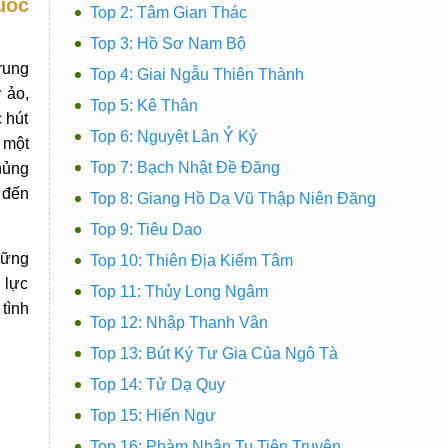
uốc
Top 2: Tâm Gian Thác
Top 3: Hồ Sơ Nam Bộ
rung
Top 4: Giai Ngẫu Thiên Thành
 ảo,
Top 5: Kê Thân
 hút
Top 6: Nguyệt Lân Ỷ Kỷ
 một
Top 7: Bạch Nhật Đề Đăng
hủng
o đến
Top 8: Giang Hồ Dạ Vũ Thập Niên Đăng
Top 9: Tiêu Dao
hững
Top 10: Thiên Địa Kiếm Tâm
 lực
Top 11: Thủy Long Ngâm
tình
Top 12: Nhập Thanh Vân
Top 13: Bút Ký Tư Gia Của Ngô Tà
Top 14: Tử Dạ Quy
Top 15: Hiến Ngư
Top 16: Phàm Nhân Tu Tiên Truyện