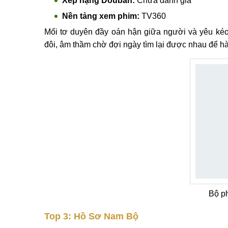
Xếp hạng Douban:
Chưa đánh giá
Nền tảng xem phim:
TV360
Mối tơ duyên đầy oán hận giữa người và yêu kéo d
đôi, âm thầm chờ đợi ngày tìm lại được nhau để h
Bộ p
Top 3: Hồ Sơ Nam Bộ