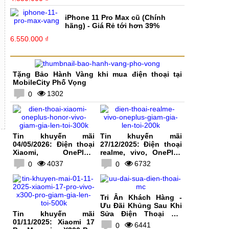
iPhone 11 Pro Max cũ (Chính
hãng) - Giá Rẻ tới hơn 39%
6.550.000 ₫
Tặng Bảo Hành Vàng khi mua điện thoại tại
MobileCity Phố Vọng
1302
0
Tin khuyến mãi
Tin khuyến mãi
04/05/2026: Điện thoại
27/12/2025: Điện thoại
Xiaomi, OnePlus,
realme, vivo, OnePlus
HONOR, vivo giảm giá
giảm giá lên tới 200K
4037
6732
0
0
lên tới 300K
Tri Ân Khách Hàng -
Ưu Đãi Khủng Sau Khi
Tin khuyến mãi
Sửa Điện Thoại Tại
01/11/2025: Xiaomi 17
MobileCity
6441
0