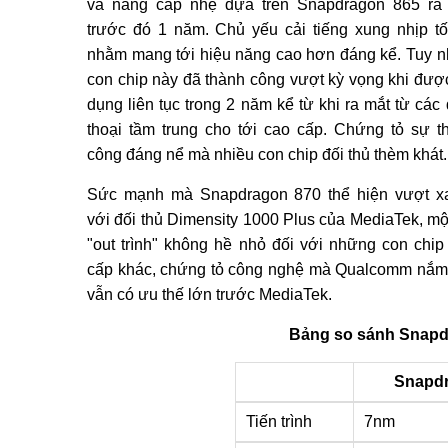
và nâng cấp nhẹ dựa trên Snapdragon 865 ra
trước đó 1 năm. Chủ yếu cải tiếng xung nhịp tố
nhằm mang tới hiệu năng cao hơn đáng kể. Tuy n
con chip này đã thành công vượt kỳ vọng khi đượ
dụng liên tục trong 2 năm kể từ khi ra mắt từ các 
thoại tầm trung cho tới cao cấp. Chứng tỏ sự t
công đáng nể mà nhiều con chip đối thủ thèm khát.
Sức mạnh mà Snapdragon 870 thể hiện vượt x
với đối thủ Dimensity 1000 Plus của MediaTek, mộ
"out trình" không hề nhỏ đối với những con chip
cấp khác, chứng tỏ công nghệ mà Qualcomm nắm
vẫn có ưu thế lớn trước MediaTek.
Bảng so sánh Snapdr
Snapdr
Tiến trình
7nm