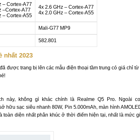
z – Cortex-A77
4x 2.6 GHz – Cortex-A77
z –Cortex-A77
4x 2.0 GHz – Cortex-A55
z – Cortex-A55
Mali-G77 MP9
582.801
ẻ nhất 2023
 được trang bị lên các mẫu điện thoại tầm trung có giá chỉ từ
hé!
ch này, không gì khác chính là Realme Q5 Pro. Ngoài c
 sở hữu sạc siêu nhanh 80W, Pin 5.000mAh, màn hình AMOLE
 toàn diện nhất phân khúc ở thời điểm hiện tại, nhất là mức g