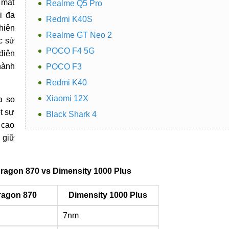
 mắt
Realme Q5 Pro
i đa
Redmi K40S
hiên
Realme GT Neo 2
c sử
POCO F4 5G
điện
hành
POCO F3
Redmi K40
Xiaomi 12X
a so
t sự
Black Shark 4
 cao
 giữ
agon 870 vs Dimensity 1000 Plus
agon 870
Dimensity 1000 Plus
7nm