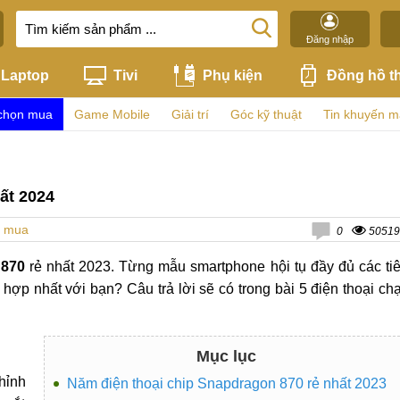
Đăng nhập
Laptop
Tivi
Phụ kiện
Đồng hồ t
chọn mua
Game Mobile
Giải trí
Góc kỹ thuật
Tin khuyến m
ất 2024
n mua
0
50519
 870
rẻ nhất 2023. Từng mẫu smartphone hội tụ đầy đủ các ti
 hợp nhất với bạn? Câu trả lời sẽ có trong bài 5 điện thoại ch
Mục lục
hỉnh
Năm điện thoại chip Snapdragon 870 rẻ nhất 2023