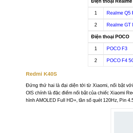
Điện thoại Realme
1
Realme Q5 
2
Realme GT 
Điện thoại POCO
1
POCO F3
2
POCO F4 5
Redmi K40S
Đứng thứ hai là đại diện tới từ Xiaomi, nổi bật 
OIS chính là đặc điểm nổi bật của chiếc Xiaomi R
hình AMOLED Full HD+, tần số quét 120Hz, Pin 4