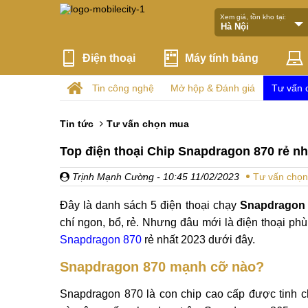
Xem giá, tồn kho tại:
Điện thoại
Máy tính bảng
Tin công nghệ
Mở hộp & Đánh giá
Tư vấn 
Tin tức
Tư vấn chọn mua
Top điện thoại Chip Snapdragon 870 rẻ nh
Trịnh Mạnh Cường
- 10:45 11/02/2023
Tư vấn chọ
Đây là danh sách 5 điện thoại chạy
Snapdragon
chí ngon, bổ, rẻ. Nhưng đâu mới là điện thoại phù
Snapdragon 870
rẻ nhất 2023 dưới đây.
Snapdragon 870 mạnh cỡ nào?
Snapdragon 870 là con chip cao cấp được tinh c