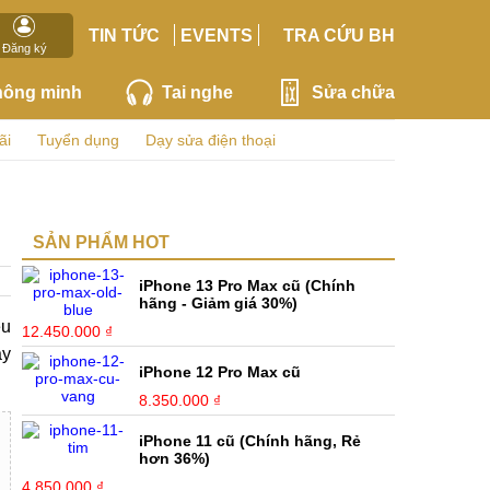
TIN TỨC
EVENTS
TRA CỨU BH
Đăng ký
hông minh
Tai nghe
Sửa chữa
ãi
Tuyển dụng
Dạy sửa điện thoại
SẢN PHẨM HOT
iPhone 13 Pro Max cũ (Chính
hãng - Giảm giá 30%)
êu
12.450.000 ₫
ạy
iPhone 12 Pro Max cũ
8.350.000 ₫
iPhone 11 cũ (Chính hãng, Rẻ
hơn 36%)
4.850.000 ₫