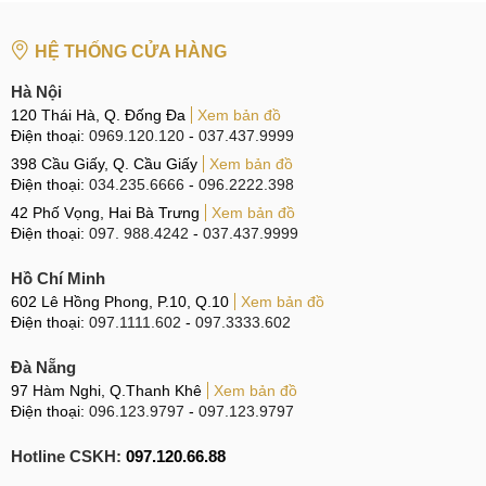
HỆ THỐNG CỬA HÀNG
Hà Nội
120 Thái Hà, Q. Đống Đa
Xem bản đồ
Điện thoại:
0969.120.120
-
037.437.9999
398 Cầu Giấy, Q. Cầu Giấy
Xem bản đồ
Điện thoại:
034.235.6666
-
096.2222.398
42 Phố Vọng, Hai Bà Trưng
Xem bản đồ
Điện thoại:
097. 988.4242
-
037.437.9999
Hồ Chí Minh
602 Lê Hồng Phong, P.10, Q.10
Xem bản đồ
Điện thoại:
097.1111.602
-
097.3333.602
Đà Nẵng
97 Hàm Nghi, Q.Thanh Khê
Xem bản đồ
Điện thoại:
096.123.9797
-
097.123.9797
Hotline CSKH:
097.120.66.88