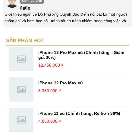
Biên tập viên
Giới thiệu ngắn về Đỗ Phương Quỳnh Đặc điểm nổi bật Là một người
chăm chỉ và ham học hỏi, mình rất có trách nhiệm trong công việc và
nỗ lực cố gắng trên những con đường mà mình đã chọn. Mình luôn
hướng tới những thử thách ở đó, mình sẽ nhận được thêm nhiều bài
SẢN PHẨM HOT
học cũng như kinh nghiệm quý giá. Với niềm đam mê với công nghệ,
mình luôn theo dõi những cập nhật mới nhất về các thiết bị Hi-tech. ...
iPhone 13 Pro Max cũ (Chính hãng - Giảm
giá 30%)
12.450.000 ₫
iPhone 12 Pro Max cũ
8.350.000 ₫
iPhone 11 cũ (Chính hãng, Rẻ hơn 36%)
4.850.000 ₫