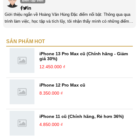
Biên tập viên
Giới thiệu ngắn về Hoàng Văn Hùng Đặc điểm nổi bật: Thông qua qua
trình làm việc, học tập và tích lũy, tôi nhận thấy mình có những điểm
nổi bật như sau: Tinh thần cầu tiến, ham học hỏi, chịu áp lực cao. Luôn
luôn học tập không ngừng để trau dồi kiến thức phục vụ công việc. Khả
SẢN PHẨM HOT
năng làm việc độc lập, làm việc nhóm tốt. Yêu thích chạy bộ, nghe
sách nói,... Kinh nghiệm: Tôi đã có ...
iPhone 13 Pro Max cũ (Chính hãng - Giảm
giá 30%)
12.450.000 ₫
iPhone 12 Pro Max cũ
8.350.000 ₫
iPhone 11 cũ (Chính hãng, Rẻ hơn 36%)
4.850.000 ₫