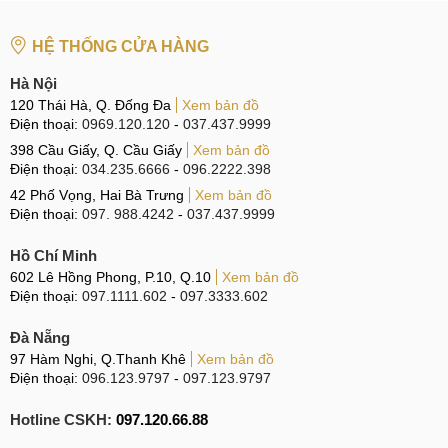
HỆ THỐNG CỬA HÀNG
Hà Nội
120 Thái Hà, Q. Đống Đa
Xem bản đồ
Điện thoại:
0969.120.120
-
037.437.9999
398 Cầu Giấy, Q. Cầu Giấy
Xem bản đồ
Điện thoại:
034.235.6666
-
096.2222.398
42 Phố Vọng, Hai Bà Trưng
Xem bản đồ
Điện thoại:
097. 988.4242
-
037.437.9999
Hồ Chí Minh
602 Lê Hồng Phong, P.10, Q.10
Xem bản đồ
Điện thoại:
097.1111.602
-
097.3333.602
Đà Nẵng
97 Hàm Nghi, Q.Thanh Khê
Xem bản đồ
Điện thoại:
096.123.9797
-
097.123.9797
Hotline CSKH:
097.120.66.88