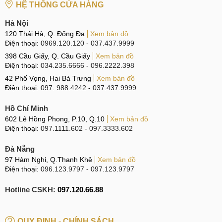
HỆ THỐNG CỬA HÀNG
Hà Nội
120 Thái Hà, Q. Đống Đa
Xem bản đồ
Điện thoại:
0969.120.120
-
037.437.9999
398 Cầu Giấy, Q. Cầu Giấy
Xem bản đồ
Điện thoại:
034.235.6666
-
096.2222.398
42 Phố Vọng, Hai Bà Trưng
Xem bản đồ
Điện thoại:
097. 988.4242
-
037.437.9999
Hồ Chí Minh
602 Lê Hồng Phong, P.10, Q.10
Xem bản đồ
Điện thoại:
097.1111.602
-
097.3333.602
Đà Nẵng
97 Hàm Nghi, Q.Thanh Khê
Xem bản đồ
Điện thoại:
096.123.9797
-
097.123.9797
Hotline CSKH:
097.120.66.88
QUY ĐỊNH - CHÍNH SÁCH