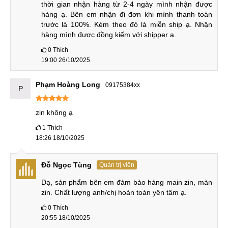
thời gian nhận hàng từ 2-4 ngày mình nhận được 
về sử dụng.
hàng ạ. Bên em nhận đi đơn khi mình thanh toán 
trước là 100%. Kèm theo đó là miễn ship ạ. Nhận 
Nếu có thẻ tín dụng, bạn có thể được trả góp lãi suất 0% để
hàng mình được đồng kiểm với shipper ạ.
tiết kiệm chi phí nhất. Hoặc bạn có thể đăng ký mua trả góp
0
Thích
từ các công ty tài chính, ngân hàng. Quá trình này rất đơn
19:00 26/10/2025
giản và nhanh chóng. Để biết thêm chi tiết, hãy đến cửa
hàng MobileCity gần nhất hoặc gọi tới đường dây nóng để
Phạm Hoàng Long
09175384xx
P
được hướng dẫn.
So sánh sản phẩm tương tự
zin không ạ
1
Thích
Trong phân khúc giá của iPhone 11 Pro cũ, người dùng
18:26 18/10/2025
thương hay phân vân với các sản phẩm iPhone 12 cũ và
Samsung S22 cũ. Chúng ta nên chọn mẫu máy nào cho phù
Đỗ Ngọc Tùng
Quản trị viên
hợp? Hãy theo dõi phần so sánh sau đây.
Dạ, sản phẩm bên em đảm bảo hàng main zin, màn 
iPhone 11 Pro cũ vs iPhone 12 cũ
zin. Chất lượng anh/chị hoàn toàn yên tâm ạ.
So với iPhone 12, chiếc iPhone 11 Pro có hiệu năng kém
0
Thích
20:55 18/10/2025
hơn, màn hình nhỏ hơn nhưng lại có viên pin dung lượng