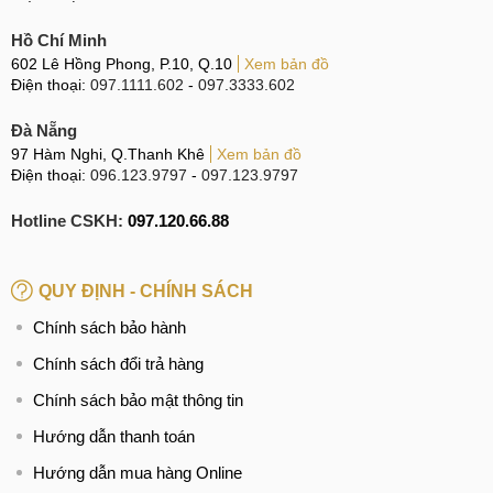
phải đảm bảo nguyên vẹn, không biến dạng.
Hồ Chí Minh
Kiểm tra xem các cổng kết nối, cổng sạc, loa ngoài,...
602 Lê Hồng Phong, P.10, Q.10
Xem bản đồ
có còn hoạt động không. Lỗ thoát âm loa và cổng sạc
Điện thoại:
097.1111.602
-
097.3333.602
trên điện thoại có bị trầy xước, móp toét ra, hoặc bám
Đà Nẵng
bụi không.
97 Hàm Nghi, Q.Thanh Khê
Xem bản đồ
Điện thoại:
096.123.9797
-
097.123.9797
Kiểm tra tổng thể iPhone 11 Pro cũ
Hotline CSKH:
097.120.66.88
Kiểm tra xem các vít ở cạnh đáy phải đảm bảo còn
nguyên vẹn, không có dấu hiệu tháo ra lặp lại nhiều
lần.
QUY ĐỊNH - CHÍNH SÁCH
Kiểm tra xem các góc của màn hình có bị biến dạng,
Chính sách bảo hành
trầy xước hay bị tháo đi cài lại hay không.
Chính sách đổi trả hàng
Chính sách bảo mật thông tin
iPhone 11 Pro bị vỡ kính lưng
Hướng dẫn thanh toán
Kiểm tra màn hình
Hướng dẫn mua hàng Online