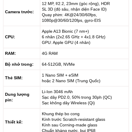
12 MP, f/2.2, 23mm (góc rộng), HDR
SL 3D (độ sâu, nhận diện Face ID)
Camera trước:
Quay phim: 4K@24/30/60fps,
1080p@30/60/120fps, gyro-EIS
Apple A13 Bionic (7 nm+)
CPU:
6 nhân (2x2.65 GHz + 4x1.8 GHz)
GPU: Apple GPU (4 nhân)
RAM:
4G RAM
Bộ nhớ trong:
64-512GB, NVMe
1 Nano SIM + eSIM
Thẻ SIM:
hoặc 2 Nano SIM (Trung Quốc)
Li-Ion 3046 mAh
Dung lượng
Sạc dây PD2.0, 50% trong 30ph (QC)
pin:
Sạc không dây Wireless (Qi)
Khung thép bo cong
Kính trước Scratch-resistant glass
Thiết kế:
Kính sau Corning-made glass
Chuẩn kháng nước, bụi IP68