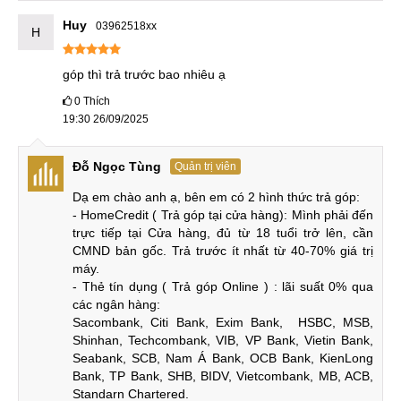
cao hơn, khung viền thép chắc chắn và bền bỉ hơn.
Huy
03962518xx
H
iPhone 11 Pro cũ vs iPhone 12 cũ
góp thì trả trước bao nhiêu ạ
Bên cạnh đó, camera của iPhone 11 Pro cũng đa dụng hơn
0
Thích
19:30 26/09/2025
với 3 camera sau thay vì chỉ có 2 camera của bản kế nhiệm.
iPhone 11 Pro cũ vs Samsung S22 cũ
Đỗ Ngọc Tùng
Quản trị viên
Dù kích thước màn hình nhỏ, nhưng iPhone 11 Pro có độ
Dạ em chào anh ạ, bên em có 2 hình thức trả góp:

dày hơn và nặng hơn Samsung S22. Bởi nó có khung viền
- HomeCredit ( Trả góp tại cửa hàng): Mình phải đến 
trực tiếp tại Cửa hàng, đủ từ 18 tuổi trở lên, cần 
thép chắc chắn hơn, với thiết kế bo cong, iPhone 11 Pro cho
CMND bản gốc. Trả trước ít nhất từ 40-70% giá trị 
cảm giác cầm nắm dễ chịu hơn đối thủ.
máy.

- Thẻ tín dụng ( Trả góp Online ) : lãi suất 0% qua 
các ngân hàng:

iPhone 11 Pro cũ vs Samsung S22 cũ
Sacombank, Citi Bank, Exim Bank,  HSBC, MSB, 
Shinhan, Techcombank, VIB, VP Bank, Vietin Bank, 
Màn hình iPhone 11 Pro cũng sắc nét hơn với độ phân giải
Seabank, SCB, Nam Á Bank, OCB Bank, KienLong 
1.5K nhưng độ sáng và độ mượt mà kém hơn màn hình Full
Bank, TP Bank, SHB, BIDV, Vietcombank, MB, ACB, 
Standarn Chartered.

HD+, 120Hz, độ sáng 1300nit của Samsung S22.