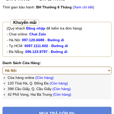
Thời gian bảo hành:
BH Thường 6 Tháng
(
Xem chi tiết
)
Khuyến mãi
(Quý khách
Đăng nhập
để kiểm tra đơn hàng)
- Chat online:
Chat Zalo
- Hà Nội:
097.120.6688
-
Đường đi
- Tp.HCM:
0097.1111.602
-
Đường đi
- Đà Nẵng:
096.123.9797
-
Đường đi
Danh Sách Cửa Hàng:
Cửa hàng online
(Còn hàng)
120 Thái Hà, Q. Đống Đa
(Còn hàng)
398 Cầu Giấy, Q. Cầu Giấy
(Còn hàng)
42 Phố Vọng, Hai Bà Trưng
(Còn hàng)
MUA TRẢ GÓP 0%