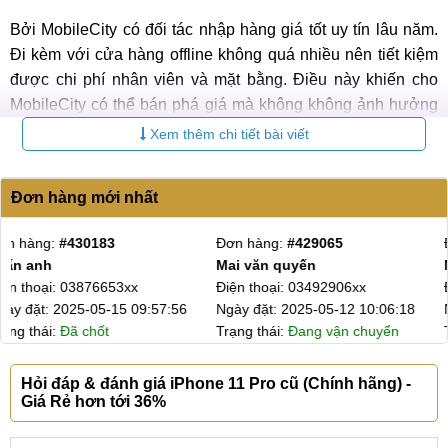
Bởi MobileCity có đối tác nhập hàng giá tốt uy tín lâu năm.
Đi kèm với cửa hàng offline không quá nhiều nên tiết kiệm
được chi phí nhân viên và mặt bằng. Điều này khiến cho
MobileCity có thể bán phá giá mà không không ảnh hưởng
nhiều đến kinh doanh.
Xem thêm chi tiết bài viết
Cam kết khi mua máy tại MobileCity
Đơn hàng mới nhất
Khi mua máy tại MobileCity, chúng tôi cam kết đem đến cho
quý khách sản phẩm chất lượng, bảo hành, hậu mãi tốt
Đơn hàng:
#424964
Đơn hàng:
#424835
nhất. Mời bạn tham khảo chi tiết ở bảng dưới.
Nguyễn Lan
Khiết Thanh
Điện thoại: 09610154xx
Điện thoại: 09658144xx
Ngày đặt: 2025-04-27 17:46:17
Ngày đặt: 2025-04-27 11:56:04
Cam kết mua iPhone 11 Pro cũ tại MobileCity
Trạng thái:
Hoàn tất
Trạng thái:
Hoàn tất
Tình trạng
Hỏi đáp & đánh giá iPhone 11 Pro cũ (Chính hãng) -
Giá Rẻ hơn tới 36%
Các sản phẩm iPhone 11 Pro cũ được chia thành 2 loại theo
hình thức. Đầu tiên là loại Like new có độ mới 99% so với