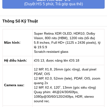
(Duyệt HS 5 phút, Trả góp qua thẻ)
Thông Số Kỹ Thuật
Super Retina XDR OLED, HDR10, Dolby
Vision, 800 nits (HBM), 1200 nits (tối đa)
Màn hình:
5.8 inches, Full HD+ (1125 x 2436 pixels), tỷ
lệ 19.5:9
Scratch-resistant glass
Hệ điều hành:
iOS 13, được nâng lên iOS 18
12 MP, f/1.8, 26mm (góc rộng), dual pixel
PDAF, OIS
12 MP, f/2.0, 52mm (tele), PDAF, OIS, zoom
quang 2x
Camera sau:
12 MP, f/2.4, 120˚, 13mm (góc siêu rộng)
Quay phim: 4K@24/30/60fps,
1080p@30/60/120/240fps, HDR, stereo
sound rec.