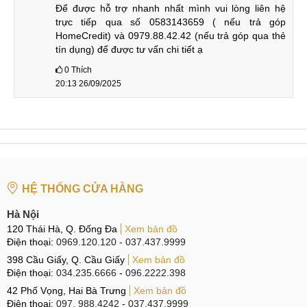
Để được hỗ trợ nhanh nhất mình vui lòng liên hệ 
trực tiếp qua số 0583143659 ( nếu trả góp 
Hiệu năng của S22 mạnh mẽ hơn, tuy nhiên trong năm 2026
HomeCredit) và 0979.88.42.42 (nếu trả góp qua thẻ 
iPhone 11 vẫn đáp ứng tốt mọi nhu cầu sử dụng của người
tín dụng) để được tư vấn chi tiết ạ
dùng.
0
Thích
Cách kiểm tra iPhone 11 Pro cũ trước khi
20:13 26/09/2025
mua
Nhằm giúp bạn có thể yên tâm lựa chọn mà không lo mua
phải kém chất lượng, hàng dựng, sau đây là phần hướng
dẫn kiểm tra.
HỆ THỐNG CỬA HÀNG
Kiểm tra tổng thể
Hà Nội
Trước tiên, bạn kiểm tra tổng thể toàn bộ máy như sau:
120 Thái Hà, Q. Đống Đa
Xem bản đồ
Điện thoại:
0969.120.120
-
037.437.9999
Kiểm tra xem khung viền, mặt lưng và màn hình đồng
398 Cầu Giấy, Q. Cầu Giấy
Xem bản đồ
nhất không. Phần tiếp giáp phải không được có hiện
Điện thoại:
034.235.6666
-
096.2222.398
tượng hở.
42 Phố Vọng, Hai Bà Trưng
Xem bản đồ
Kiểm tra các phím chức năng dọc các cạnh máy và
Điện thoại:
097. 988.4242
-
037.437.9999