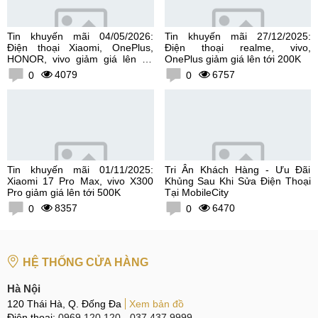
Tin khuyến mãi 04/05/2026:
Tin khuyến mãi 27/12/2025:
Điện thoại Xiaomi, OnePlus,
Điện thoại realme, vivo,
HONOR, vivo giảm giá lên tới
OnePlus giảm giá lên tới 200K
300K
4079
6757
0
0
Tin khuyến mãi 01/11/2025:
Tri Ân Khách Hàng - Ưu Đãi
Xiaomi 17 Pro Max, vivo X300
Khủng Sau Khi Sửa Điện Thoại
Pro giảm giá lên tới 500K
Tại MobileCity
8357
6470
0
0
HỆ THỐNG CỬA HÀNG
Hà Nội
120 Thái Hà, Q. Đống Đa
Xem bản đồ
Điện thoại:
0969.120.120
-
037.437.9999