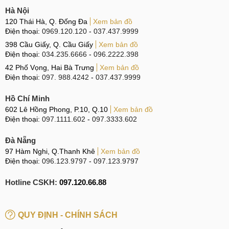
Hà Nội
120 Thái Hà, Q. Đống Đa
Xem bản đồ
Điện thoại:
0969.120.120
-
037.437.9999
398 Cầu Giấy, Q. Cầu Giấy
Xem bản đồ
Điện thoại:
034.235.6666
-
096.2222.398
42 Phố Vọng, Hai Bà Trưng
Xem bản đồ
Điện thoại:
097. 988.4242
-
037.437.9999
Hồ Chí Minh
602 Lê Hồng Phong, P.10, Q.10
Xem bản đồ
Điện thoại:
097.1111.602
-
097.3333.602
Đà Nẵng
97 Hàm Nghi, Q.Thanh Khê
Xem bản đồ
Điện thoại:
096.123.9797
-
097.123.9797
Hotline CSKH:
097.120.66.88
QUY ĐỊNH - CHÍNH SÁCH