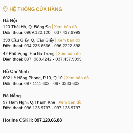
HỆ THỐNG CỬA HÀNG
Hà Nội
120 Thái Hà, Q. Đống Đa
Xem bản đồ
Điện thoại:
0969.120.120
-
037.437.9999
398 Cầu Giấy, Q. Cầu Giấy
Xem bản đồ
Điện thoại:
034.235.6666
-
096.2222.398
42 Phố Vọng, Hai Bà Trưng
Xem bản đồ
Điện thoại:
097. 988.4242
-
037.437.9999
Hồ Chí Minh
602 Lê Hồng Phong, P.10, Q.10
Xem bản đồ
Điện thoại:
097.1111.602
-
097.3333.602
Đà Nẵng
97 Hàm Nghi, Q.Thanh Khê
Xem bản đồ
Điện thoại:
096.123.9797
-
097.123.9797
Hotline CSKH:
097.120.66.88