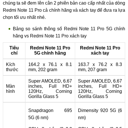
chúng ta sẽ đem lên cân 2 phiên bản cao cấp nhất của dòng
Redmi Note 11 Pro cả chính hãng và xách tay để đưa ra lựa
chọn tối ưu nhất nhé.
Bảng so sánh thông số Redmi Note 11 Pro 5G chính
hãng vs Redmi Note 11 Pro xách tay
Tiêu
Redmi Note 11 Pro
Redmi Note 11 Pro
chí
5G chính hãng
xách tay
Kích
164.2 x 76.1 x 8.1
163.7 x 76.2 x 8.3
thước
mm, 202 gram
mm, 207 gram
Super AMOLED, 6.67
Super AMOLED, 6.67
Màn
inches, Full HD+
inches, Full HD+
hình
120Hz, Corning
120Hz, Corning
Gorilla Glass 5
Gorilla Glass 5
Snapdragon 695
Dimensity 920 5G (6
5G (6 nm)
nm)