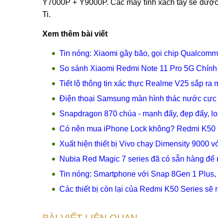
Y7000P + Y9000P. Các máy tính xách tay sẽ được t
Ti.
Xem thêm bài viết
Tin nóng: Xiaomi gây bão, gọi chip Qualcomm
So sánh Xiaomi Redmi Note 11 Pro 5G Chính h
Tiết lộ thông tin xác thực Realme V25 sắp ra m
Điện thoại Samsung màn hình thác nước cực
Snapdragon 870 chúa - mạnh đấy, đẹp đấy, loa
Có nên mua iPhone Lock không? Redmi K50 
Xuất hiện thiết bị Vivo chạy Dimensity 9000 
Nubia Red Magic 7 series đã có sẵn hàng để 
Tin nóng: Smartphone với Snap 8Gen 1 Plus,
Các thiết bị còn lại của Redmi K50 Series sẽ 