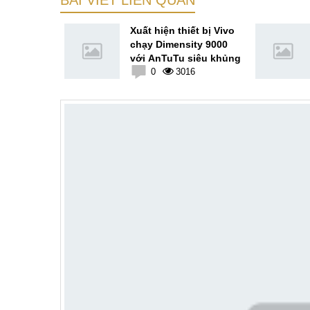
BÀI VIẾT LIÊN QUAN
tra sẽ chạy
Xuất hiện thiết bị Vivo
pdragon 8
chạy Dimensity 9000
mới
với AnTuTu siêu khủng
9
0
3016