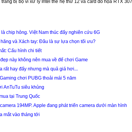
rang bị bộ vi xử lý Intel thế hệ thứ 12 và card đồ họa RTX 30
 là chip hỏng. Việt Nam thúc đẩy nghiên cứu 6G
ãng và Xách tay: Đâu là sự lựa chọn tối ưu?
ắt: Cấu hình chi tiết
 đẹp này không nên mua về để chơi Game
 rất hay đấy nhưng mà quả giá hơi...
Gaming chơi PUBG thoải mái 5 năm
với AnTuTu siêu khủng
mua tại Trung Quốc
 camera 194MP. Apple đang phát triển camera dưới màn hình
ra mắt vào tháng tới