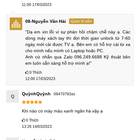
So sánh Redmi Note 11 Pro vs Redmi Note 10 Pro
11:00 17/03/2023
Về hiệu năng, Dimensity 1100 (6nm) của mẫu Note 10 Pro
mạnh mẽ vượt trội hơn Dimensity 920 (6nm) trên chiếc máy
08-Nguyễn Văn Hải
Quản trị viên
kế nhiệm. Tuy rằng, cả hai máy đều có cùng dung lượng bộ
"Dạ em xin lỗi vì sự phản hồi chậm chễ này ạ. Các 
nhớ RAM và ROM nhưng Note 11 Pro không được trang bị
dòng máy xách tay thì đợi thời gian unlock từ 7-60 
chuẩn bộ nhớ trong UFS 3.1 như Note 10 Pro mà được thay
ngày mới cài được TV ạ. Bên em có hỗ trợ cài từ xa 
cho mình nếu mình có Laptop hoặc PC.

bằng UFS 2.2 tốc độ chậm hơn.
Anh cứ nhắn qua Zalo 096.249.6688 Kỹ thuật bên 
em luôn sẵn sàng hỗ trợ mình ạ!"
Về khả năng chụp ảnh, thì Note 11 Pro có camera chính
108MP vượt trội hoàn toàn so với 64MP của Note 10 Pro.
0
Thích
Dung lượng pin của mẫu Note 11 Pro cao hơn một chút
12:00 17/03/2023
nhưng không đáng kể bởi thời gian sử dụng cũng không
QuỳnhQuỳnh
09470783xx
khác biệt gì nhiều.
Q
Tuy rằng, hiệu năng có phần cắt giảm nhưng mẫu Note 11
Khi nào có máy màu xanh ngân hà vậy ạ
Pro có thiết kế sang trọng hơn, màn hình đẹp hơn, camera
0
Thích
tốt hơn. Từ đó cho người dùng trải nghiệm đồng đều hơn so
13:26 14/03/2023
với thế hệ tiền nhiệm.