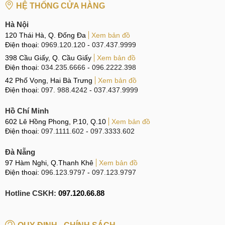
HỆ THỐNG CỬA HÀNG
Thiết kế vuông vức đột phá & 4 màu sắc năng
động
Hà Nội
120 Thái Hà, Q. Đống Đa
Xem bản đồ
Thiết kế vuông vức đột phá
Điện thoại:
0969.120.120
-
037.437.9999
398 Cầu Giấy, Q. Cầu Giấy
Xem bản đồ
Khác với những người tiền nhiệm, Xiaomi Note 11 Pro
Điện thoại:
034.235.6666
-
096.2222.398
mang trong mình thiết kế đột phá với khung viền đã được
42 Phố Vọng, Hai Bà Trưng
Xem bản đồ
chuyển từ bo tròn thành vuông ở 4 cạnh cho phù hợp với xu
Điện thoại:
097. 988.4242
-
037.437.9999
hướng thiết kế.
Hồ Chí Minh
602 Lê Hồng Phong, P.10, Q.10
Xem bản đồ
Điện thoại:
097.1111.602
-
097.3333.602
Redmi Note 11 Pro có thiết kế đột phá
Đây cũng là thiết kế rất được ưa chuộng tại thời điểm ra mắt
Đà Nẵng
và hiện tại nó vẫn còn rất hot. Với phần cạnh viền không
97 Hàm Nghi, Q.Thanh Khê
Xem bản đồ
Điện thoại:
096.123.9797
-
097.123.9797
quá vuông sắc, Redmi Note 11 Pro cho cảm giác cầm nắm
khá dễ chịu.
Hotline CSKH:
097.120.66.88
Redmi Note 11 Pro có hình dáng vuông vức