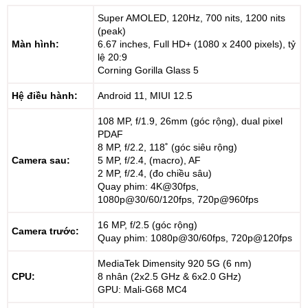
Super AMOLED, 120Hz, 700 nits, 1200 nits
(peak)
Màn hình:
6.67 inches, Full HD+ (1080 x 2400 pixels), tỷ
lệ 20:9
Corning Gorilla Glass 5
Hệ điều hành:
Android 11, MIUI 12.5
108 MP, f/1.9, 26mm (góc rộng), dual pixel
PDAF
8 MP, f/2.2, 118˚ (góc siêu rộng)
Camera sau:
5 MP, f/2.4, (macro), AF
2 MP, f/2.4, (đo chiều sâu)
Quay phim: 4K@30fps,
1080p@30/60/120fps, 720p@960fps
16 MP, f/2.5 (góc rộng)
Camera trước:
Quay phim: 1080p@30/60fps, 720p@120fps
MediaTek Dimensity 920 5G (6 nm)
CPU:
8 nhân (2x2.5 GHz & 6x2.0 GHz)
GPU: Mali-G68 MC4