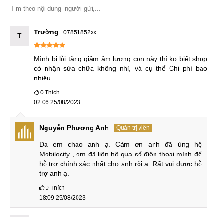
bị lạc hậu.
Redmi Note 11 Pro có RAM 6-8GB & Bộ nhớ trong 128-
Trường
07851852xx
T
256GB
Mình bị lỗi tăng giảm âm lượng con này thì ko biết shop 
Redmi Note 11 Pro tích hợp RAM 6-8GB và bộ nhớ trong
có nhận sửa chữa không nhỉ, và cụ thể Chi phí bao 
128-256GB cho người dùng lựa chọn một trong các phiên
nhiêu
bản như 6-128GB, 8-128GB và 8-256GB. Tuy không được
0
Thích
trang bị thẻ nhớ ngoài nhưng với dung lượng tối thiểu
02:06 25/08/2023
128GB cũng đủ để người dung lưu trữ nhiều dữ liệu quan
trọng như ảnh, video, tài liệu làm việc, học tập.
Nguyễn Phương Anh
Quản trị viên
Dạ em chào anh ạ. Cảm ơn anh đã ủng hộ 
Mobilecity , em đã liên hệ qua số điện thoại mình để 
Redmi Note 11 Pro có RAM 6-8GB & ROM 128-256GB
hỗ trợ chính xác nhất cho anh rồi ạ. Rất vui được hỗ 
trợ anh ạ.
Về khả năng đa nhiệm, hệ điều hành HyperOS cùng với
RAM tối thiểu 6GB cho phép bạn có thể mở và sử dụng
0
Thích
nhiều ứng dụng cùng lúc mà không gặp tình trạng giật lag.
18:09 25/08/2023