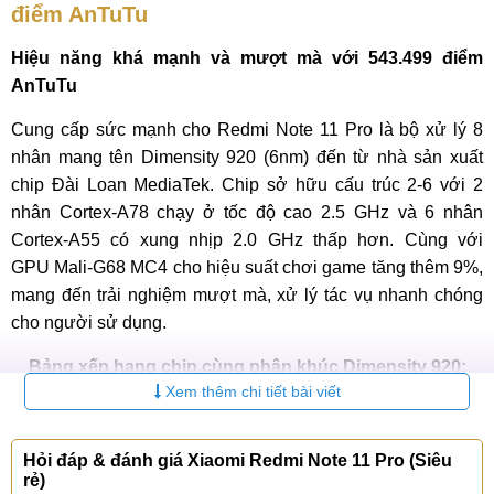
điểm AnTuTu
Hiệu năng khá mạnh và mượt mà với 543.499 điểm
AnTuTu
Cung cấp sức mạnh cho Redmi Note 11 Pro là bộ xử lý 8
nhân mang tên Dimensity 920 (6nm) đến từ nhà sản xuất
chip Đài Loan MediaTek. Chip sở hữu cấu trúc 2-6 với 2
nhân Cortex-A78 chạy ở tốc độ cao 2.5 GHz và 6 nhân
Cortex-A55 có xung nhịp 2.0 GHz thấp hơn. Cùng với
GPU Mali-G68 MC4 cho hiệu suất chơi game tăng thêm 9%,
mang đến trải nghiệm mượt mà, xử lý tác vụ nhanh chóng
cho người sử dụng.
Bảng xếp hạng chip cùng phân khúc Dimensity 920:
Xem thêm chi tiết bài viết
Chipset
Điểm AnTuTu
Hỏi đáp & đánh giá Xiaomi Redmi Note 11 Pro (Siêu
Snapdragon 7s Gen 3
685.346
rẻ)