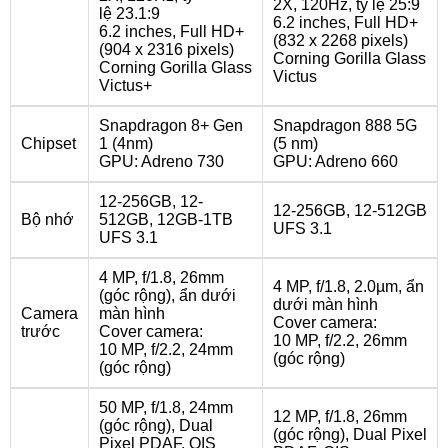
2X, 120Hz, tỷ lệ 25:9
lệ 23.1:9
6.2 inches, Full HD+
6.2 inches, Full HD+
(832 x 2268 pixels)
(904 x 2316 pixels)
Corning Gorilla Glass
Corning Gorilla Glass
Victus
Victus+
Snapdragon 8+ Gen
Snapdragon 888 5G
Chipset
1 (4nm)
(5 nm)
GPU: Adreno 730
GPU: Adreno 660
12-256GB, 12-
12-256GB, 12-512GB
Bộ nhớ
512GB, 12GB-1TB
UFS 3.1
UFS 3.1
4 MP, f/1.8, 26mm
4 MP, f/1.8, 2.0µm, ẩn
(góc rộng), ẩn dưới
dưới màn hình
Camera
màn hình
Cover camera:
trước
Cover camera:
10 MP, f/2.2, 26mm
10 MP, f/2.2, 24mm
(góc rộng)
(góc rộng)
50 MP, f/1.8, 24mm
12 MP, f/1.8, 26mm
(góc rộng), Dual
(góc rộng), Dual Pixel
Pixel PDAF, OIS