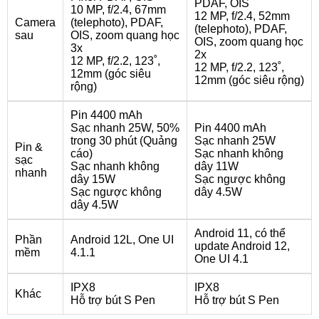
PDAF, OIS
10 MP, f/2.4, 67mm
12 MP, f/2.4, 52mm
Camera
(telephoto), PDAF,
(telephoto), PDAF,
sau
OIS, zoom quang học
OIS, zoom quang học
3x
2x
12 MP, f/2.2, 123˚,
12 MP, f/2.2, 123˚,
12mm (góc siêu
12mm (góc siêu rộng)
rộng)
Pin 4400 mAh
Sạc nhanh 25W, 50%
Pin 4400 mAh
trong 30 phút (Quảng
Sạc nhanh 25W
Pin &
cáo)
Sạc nhanh không
sạc
Sạc nhanh không
dây 11W
nhanh
dây 15W
Sạc ngược không
Sạc ngược không
dây 4.5W
dây 4.5W
Android 11, có thể
Phần
Android 12L, One UI
update Android 12,
mềm
4.1.1
One UI 4.1
IPX8
IPX8
Khác
Hỗ trợ bút S Pen
Hỗ trợ bút S Pen