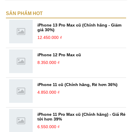
hơn. Luôn nỗ lực, không ngừng sáng tạo và làm mới chính mình để tạo
nên bản sắc riêng cũng như khám phá thêm những điều mới trong cuộc
SẢN PHẨM HOT
sống cũng như công việc. Kinh nghiệm: Lĩnh vực content đòi hỏi sự
tìm tòi, hiểu biết và sáng tạo lớn, từ ...
iPhone 13 Pro Max cũ (Chính hãng - Giảm
giá 30%)
12.450.000 ₫
iPhone 12 Pro Max cũ
8.350.000 ₫
iPhone 11 cũ (Chính hãng, Rẻ hơn 36%)
4.850.000 ₫
iPhone 11 Pro Max cũ (Chính hãng) - Giá Rẻ
tới hơn 39%
6.550.000 ₫