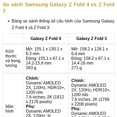
So sánh Samsung Galaxy Z Fold 4 vs Z Fold
3
Bảng so sánh thông số cấu hình của Samsung Galaxy
Z Fold 4 và Z Fold 3:
Galaxy Z Fold 4
Galaxy Z Fold 3
Mở: 155.1 x 130.1 x
Mở: 158.2 x 128.1 x
Kích
6.3 mm
6.4 mm
thước
Đóng: 155.1 x 67.1 x
Đóng: 158.2 x 67.1 x
và trọng
14.2-15.8 mm
14.4-16 mm
lượng
263 g
271 g
Chính:
Chính:
Dynamic AMOLED
Dynamic AMOLED
2X, 120Hz, HDR10+,
2X, 120Hz, HDR10+,
1200 nits
1200 nits
7.6 inches, 2K (1812
7.6 inches, 2K (1768
x 2176 pixels)
x 2208 pixels)
Màn
Phụ:
Phụ:
hình
Dynamic AMOLED
Dynamic AMOLED
2X, 120Hz, tỷ