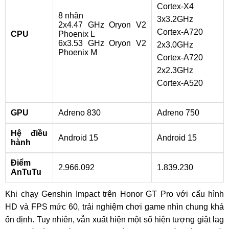
Cortex-X4
8 nhân
3x3.2GHz
2x4.47 GHz Oryon V2
Cortex-A720
CPU
Phoenix L
6x3.53 GHz Oryon V2
2x3.0GHz
Phoenix M
Cortex-A720
2x2.3GHz
Cortex-A520
GPU
Adreno 830
Adreno 750
Hệ điều
Android 15
Android 15
hành
Điểm
2.966.092
1.839.230
AnTuTu
Khi chạy Genshin Impact trên Honor GT Pro với cấu hình
HD và FPS mức 60, trải nghiệm chơi game nhìn chung khá
ổn định. Tuy nhiên, vẫn xuất hiện một số hiện tượng giật lag