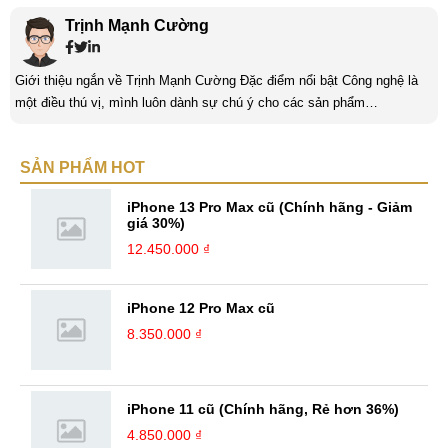
Trịnh Mạnh Cường
Giới thiệu ngắn về Trịnh Mạnh Cường Đặc điểm nổi bật Công nghệ là
một điều thú vị, mình luôn dành sự chú ý cho các sản phẩm
smartphone và viễn thông mới. Mình thường xuyên theo dõi và học hỏi
về Hi-Tech. Sự ham học vốn có sẽ đưa bản thân mình tới với nhiều sự
SẢN PHẨM HOT
hiểu biết mới mẻ và thú vị. Tinh thần tự giác và sự chuyên nghiệp là
điều mà mình đang rèn luyện và hướng tới. ...
iPhone 13 Pro Max cũ (Chính hãng - Giảm
giá 30%)
12.450.000 ₫
iPhone 12 Pro Max cũ
8.350.000 ₫
iPhone 11 cũ (Chính hãng, Rẻ hơn 36%)
4.850.000 ₫