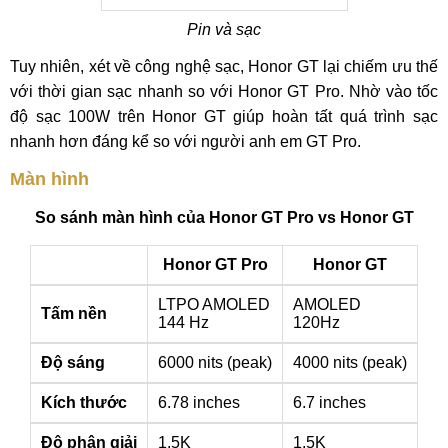
Pin và sạc
Tuy nhiên, xét về công nghệ sạc, Honor GT lại chiếm ưu thế
với thời gian sạc nhanh so với Honor GT Pro. Nhờ vào tốc
độ sạc 100W trên Honor GT giúp hoàn tất quá trình sạc
nhanh hơn đáng kể so với người anh em GT Pro.
Màn hình
So sánh màn hình của Honor GT Pro vs Honor GT
Honor GT Pro
Honor GT
LTPO AMOLED
AMOLED
Tấm nền
144 Hz
120Hz
Độ sáng
6000 nits (peak)
4000 nits (peak)
Kích thước
6.78 inches
6.7 inches
Độ phân giải
1.5K
1.5K