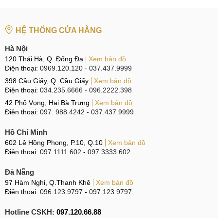
HỆ THỐNG CỬA HÀNG
Hà Nội
120 Thái Hà, Q. Đống Đa
Xem bản đồ
Điện thoại:
0969.120.120
-
037.437.9999
398 Cầu Giấy, Q. Cầu Giấy
Xem bản đồ
Điện thoại:
034.235.6666
-
096.2222.398
42 Phố Vọng, Hai Bà Trưng
Xem bản đồ
Điện thoại:
097. 988.4242
-
037.437.9999
Hồ Chí Minh
602 Lê Hồng Phong, P.10, Q.10
Xem bản đồ
Điện thoại:
097.1111.602
-
097.3333.602
Đà Nẵng
97 Hàm Nghi, Q.Thanh Khê
Xem bản đồ
Điện thoại:
096.123.9797
-
097.123.9797
Hotline CSKH:
097.120.66.88