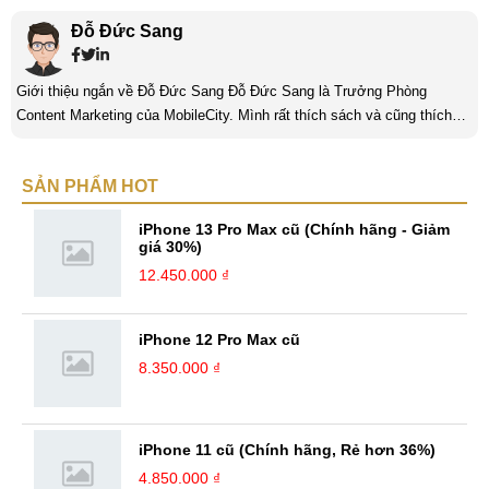
Đỗ Đức Sang
Giới thiệu ngắn về Đỗ Đức Sang Đỗ Đức Sang là Trưởng Phòng
Content Marketing của MobileCity. Mình rất thích sách và cũng thích
viết nữa. Mình luôn thích viết ra những suy nghĩ, cảm nhận của bản
thân ở bất cứ khoảnh khắc nào đặc biệt để lưu giữ lại làm kỉ niệm. Với
SẢN PHẨM HOT
bản thân Đỗ Đức Sang, viết chính là gửi gắm lại những cảm xúc, cảm
nhận, đánh giá chân thực nhất của mình với một vấn đề nào ...
iPhone 13 Pro Max cũ (Chính hãng - Giảm
giá 30%)
12.450.000 ₫
iPhone 12 Pro Max cũ
8.350.000 ₫
iPhone 11 cũ (Chính hãng, Rẻ hơn 36%)
4.850.000 ₫