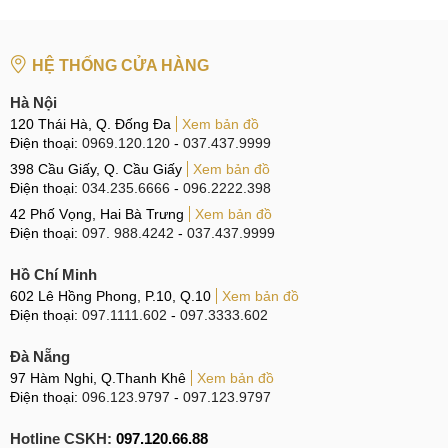
HỆ THỐNG CỬA HÀNG
Hà Nội
120 Thái Hà, Q. Đống Đa
Xem bản đồ
Điện thoại:
0969.120.120
-
037.437.9999
398 Cầu Giấy, Q. Cầu Giấy
Xem bản đồ
Điện thoại:
034.235.6666
-
096.2222.398
42 Phố Vọng, Hai Bà Trưng
Xem bản đồ
Điện thoại:
097. 988.4242
-
037.437.9999
Hồ Chí Minh
602 Lê Hồng Phong, P.10, Q.10
Xem bản đồ
Điện thoại:
097.1111.602
-
097.3333.602
Đà Nẵng
97 Hàm Nghi, Q.Thanh Khê
Xem bản đồ
Điện thoại:
096.123.9797
-
097.123.9797
Hotline CSKH:
097.120.66.88