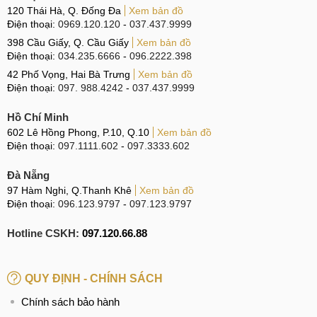
120 Thái Hà, Q. Đống Đa
Xem bản đồ
Điện thoại:
0969.120.120
-
037.437.9999
398 Cầu Giấy, Q. Cầu Giấy
Xem bản đồ
Điện thoại:
034.235.6666
-
096.2222.398
42 Phố Vọng, Hai Bà Trưng
Xem bản đồ
Điện thoại:
097. 988.4242
-
037.437.9999
Hồ Chí Minh
602 Lê Hồng Phong, P.10, Q.10
Xem bản đồ
Điện thoại:
097.1111.602
-
097.3333.602
Đà Nẵng
97 Hàm Nghi, Q.Thanh Khê
Xem bản đồ
Điện thoại:
096.123.9797
-
097.123.9797
Hotline CSKH:
097.120.66.88
QUY ĐỊNH - CHÍNH SÁCH
Chính sách bảo hành