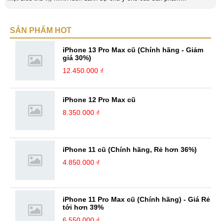
smartphone và viễn thông mới. Mình thường xuyên theo dõi và học hỏi
về Hi-Tech. Sự ham học vốn có sẽ đưa bản thân mình tới với nhiều sự
SẢN PHẨM HOT
hiểu biết mới mẻ và thú vị. Tinh thần tự giác và sự chuyên nghiệp là
điều mà mình đang rèn luyện và hướng tới. ...
iPhone 13 Pro Max cũ (Chính hãng - Giảm
giá 30%)
12.450.000 ₫
iPhone 12 Pro Max cũ
8.350.000 ₫
iPhone 11 cũ (Chính hãng, Rẻ hơn 36%)
4.850.000 ₫
iPhone 11 Pro Max cũ (Chính hãng) - Giá Rẻ
tới hơn 39%
6.550.000 ₫