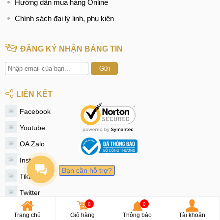
Hướng dẫn mua hàng Online
Chính sách đại lý linh, phụ kiện
ĐĂNG KÝ NHẬN BẢNG TIN
Gửi
LIÊN KẾT
Facebook
Youtube
OA Zalo
Instagram
Bạn cần hỗ trợ?
Tiktok
Twitter
0
0
© 2020 - MobileCity
Trang chủ
Giỏ hàng
Thông báo
Tài khoản