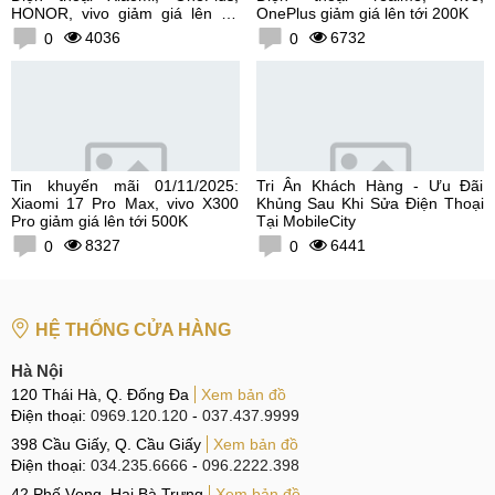
HONOR, vivo giảm giá lên tới
OnePlus giảm giá lên tới 200K
300K
4036
6732
0
0
Tin khuyến mãi 01/11/2025:
Tri Ân Khách Hàng - Ưu Đãi
Xiaomi 17 Pro Max, vivo X300
Khủng Sau Khi Sửa Điện Thoại
Pro giảm giá lên tới 500K
Tại MobileCity
8327
6441
0
0
HỆ THỐNG CỬA HÀNG
Hà Nội
120 Thái Hà, Q. Đống Đa
Xem bản đồ
Điện thoại:
0969.120.120
-
037.437.9999
398 Cầu Giấy, Q. Cầu Giấy
Xem bản đồ
Điện thoại:
034.235.6666
-
096.2222.398
42 Phố Vọng, Hai Bà Trưng
Xem bản đồ