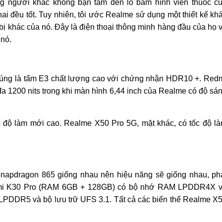
ững người khác không bận tâm đến lỗ bấm hình viên thuốc c
ai đều tốt. Tuy nhiên, tôi ước Realme sử dụng một thiết kế kh
t bị khác của nó. Đây là điện thoại thông minh hàng đầu của họ 
 nó.
úng là tấm E3 chất lượng cao với chứng nhận HDR10 +. Red
 đa 1200 nits trong khi màn hình 6,44 inch của Realme có độ sá
 độ làm mới cao. Realme X50 Pro 5G, mặt khác, có tốc độ l
 Snapdragon 865 giống nhau nên hiệu năng sẽ giống nhau, ph
dmi K30 Pro (RAM 6GB + 128GB) có bộ nhớ RAM LPDDR4X 
LPDDR5 và bộ lưu trữ UFS 3.1. Tất cả các biến thể Realme X