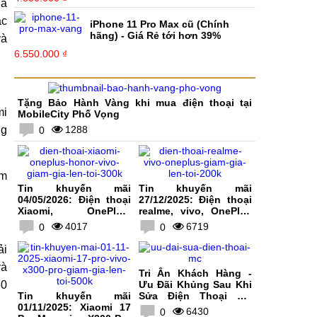
ủa
ác
iPhone 11 Pro Max cũ (Chính
hãng) - Giá Rẻ tới hơn 39%
và
6.550.000 ₫
Tặng Bảo Hành Vàng khi mua điện thoại tại
mi
MobileCity Phố Vọng
ng
1288
0
àm
Tin khuyến mãi
Tin khuyến mãi
04/05/2026: Điện thoại
27/12/2025: Điện thoại
Xiaomi, OnePlus,
realme, vivo, OnePlus
HONOR, vivo giảm giá
giảm giá lên tới 200K
4017
6719
0
0
lên tới 300K
ải
và
Tri Ân Khách Hàng -
50
Ưu Đãi Khủng Sau Khi
Tin khuyến mãi
Sửa Điện Thoại Tại
01/11/2025: Xiaomi 17
MobileCity
6430
0