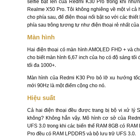
selfie bật lên của Redmi K30 Pro trong khi nh
Realme X50 Pro. Tôi không nghiêng về một vì cả h
cho phía sau, để điện thoại nổi bật so với các thiế
phía sau trông tương tự như điện thoại rẻ nhất của
Màn hình
Hai điện thoại có màn hình AMOLED FHD + và ch
cho biết màn hình 6,67 inch của họ có độ sáng tối
tối đa 1000+.
Màn hình của Redmi K30 Pro bỏ lỡ xu hướng tốc
mới 90Hz là một điểm cộng cho nó.
Hiệu suất
Cả hai điện thoại đều được trang bị bộ vi xử lý
không? Không hẳn vậy. Mô hình cơ sở của Re
UFS 3.0 trong khi các biến thể RAM 8GB có RAM 
Pro đều có RAM LPDDR5 và bộ lưu trữ UFS 3.0.