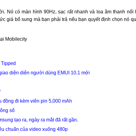
i. Nó có màn hình 90Hz, sạc rất nhanh và loa âm thanh nổi 
c giá bổ sung mà bạn phải trả nếu bạn quyết định chọn nó q
ại Mobilecity
d Tipped
 giao diện diện người dùng EMUI 10.1 mới
?
iệu đồng đi kèm viên pin 5,000 mAh
hông số
ung tạo ra, ngày ra mắt đã rất gần.
iêu chuẩn của video xuống 480p