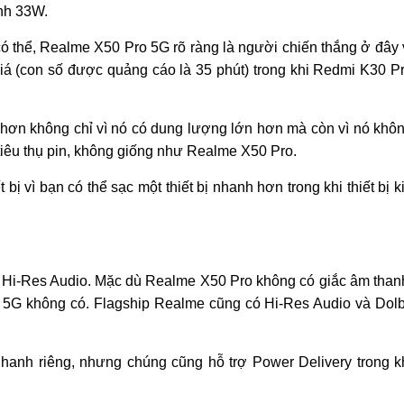
nh 33W.
 có thể, Realme X50 Pro 5G rõ ràng là người chiến thắng ở đây 
giá (con số được quảng cáo là 35 phút) trong khi Redmi K30 P
 hơn không chỉ vì nó có dung lượng lớn hơn mà còn vì nó khô
tiêu thụ pin, không giống như Realme X50 Pro.
ị vì bạn có thể sạc một thiết bị nhanh hơn trong khi thiết bị k
à Hi-Res Audio. Mặc dù Realme X50 Pro không có giắc âm than
 5G không có. Flagship Realme cũng có Hi-Res Audio và Dol
hanh riêng, nhưng chúng cũng hỗ trợ Power Delivery trong k