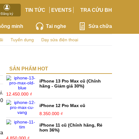
TIN TỨC
EVENTS
TRA CỨU BH
Đăng ký
hông minh
Tai nghe
Sửa chữa
ãi
Tuyển dụng
Dạy sửa điện thoại
SẢN PHẨM HOT
iPhone 13 Pro Max cũ (Chính
hãng - Giảm giá 30%)
i.
12.450.000 ₫
30
iPhone 12 Pro Max cũ
8.350.000 ₫
iPhone 11 cũ (Chính hãng, Rẻ
hơn 36%)
ra
4.850.000 ₫