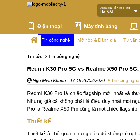
Xem giá, tồn kho tại:
Điện thoại
Máy tính bảng
Tin công nghệ
Mở hộp & Đánh giá
Tư vấn 
Tin tức
Tin công nghệ
Redmi K30 Pro 5G vs Realme X50 Pro 5G:
Ngô Minh Khánh
- 17:45 26/03/2020
Tin công nghệ
Redmi K30 Pro là chiếc flagship mới nhất và thực
Nhưng giá cả không phải là điều duy nhất mọi ngư
Pro là Realme X50 Pro cũng là một chiếc flagship
Thiết kế
Thiết kế là chủ quan nhưng điều đó không có nghĩa