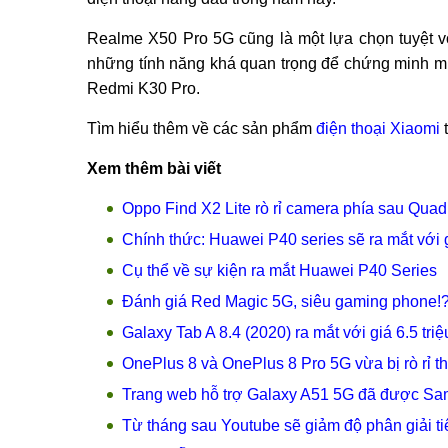
Realme X50 Pro 5G cũng là một lựa chọn tuyệt vờ
những tính năng khá quan trọng để chứng minh mứ
Redmi K30 Pro.
Tìm hiểu thêm về các sản phẩm
điện thoại Xiaomi
t
Xem thêm bài viết
Oppo Find X2 Lite rò rỉ camera phía sau Qua
Chính thức: Huawei P40 series sẽ ra mắt với
Cụ thể về sự kiện ra mắt Huawei P40 Series
Đánh giá Red Magic 5G, siêu gaming phone!
Galaxy Tab A 8.4 (2020) ra mắt với giá 6.5 tr
OnePlus 8 và OnePlus 8 Pro 5G vừa bị rò rỉ t
Trang web hỗ trợ Galaxy A51 5G đã được Sams
Từ tháng sau Youtube sẽ giảm độ phân giải t