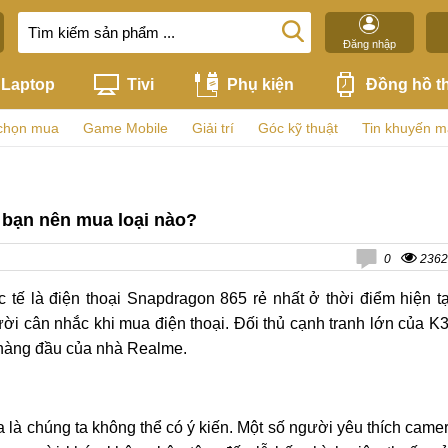
Đăng nhập
Laptop
Tivi
Phụ kiện
Đồng hồ t
chọn mua
Game Mobile
Giải trí
Góc kỹ thuật
Tin khuyến m
 bạn nên mua loại nào?
0
2362
 tế là điện thoại Snapdragon 865 rẻ nhất ở thời điểm hiện tạ
ời cân nhắc khi mua điện thoại. Đối thủ cạnh tranh lớn của K
 hàng đầu của nhà Realme.
 là chúng ta không thể có ý kiến. Một số người yêu thích came