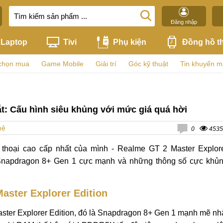
Đăng nhập
Laptop
Tivi
Phụ kiện
Đồng hồ t
chọn mua
Game Mobile
Giải trí
Góc kỹ thuật
Tin khuyến m
t: Cấu hình siêu khủng với mức giá quá hời
hệ
0
4535
 thoại cao cấp nhất của mình - Realme GT 2 Master Explor
ip Snapdragon 8+ Gen 1 cực mạnh và những thông số cực khủ
aster Explorer Edition
ster Explorer Edition, đó là Snapdragon 8+ Gen 1 mạnh mẽ nh