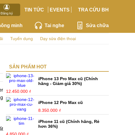
TIN TỨC
EVENTS
TRA CỨU BH
Đăng ký
hông minh
Tai nghe
Sửa chữa
ãi
Tuyển dụng
Dạy sửa điện thoại
SẢN PHẨM HOT
iPhone 13 Pro Max cũ (Chính
hãng - Giảm giá 30%)
er
12.450.000 ₫
ng
iPhone 12 Pro Max cũ
8.350.000 ₫
iPhone 11 cũ (Chính hãng, Rẻ
hơn 36%)
ất
4.850.000 ₫