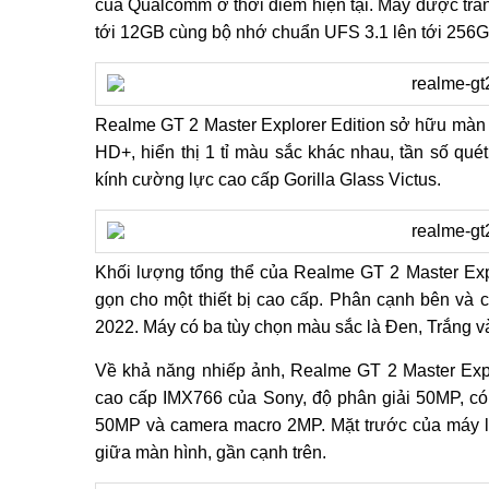
của Qualcomm ở thời điểm hiện tại. Máy được tr
tới 12GB cùng bộ nhớ chuẩn UFS 3.1 lên tới 256G
Realme GT 2 Master Explorer Edition sở hữu màn h
HD+, hiển thị 1 tỉ màu sắc khác nhau, tần số q
kính cường lực cao cấp Gorilla Glass Victus.
Khối lượng tổng thể của Realme GT 2 Master Expl
gọn cho một thiết bị cao cấp. Phân cạnh bên v
2022. Máy có ba tùy chọn màu sắc là Đen, Trắng v
Về khả năng nhiếp ảnh, Realme GT 2 Master Exp
cao cấp IMX766 của Sony, độ phân giải 50MP, có 
50MP và camera macro 2MP. Mặt trước của máy là
giữa màn hình, gần cạnh trên.