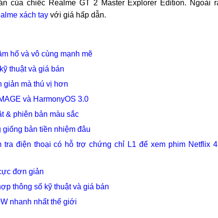
bán của chiếc Realme GT 2 Master Explorer Edition. Ngoài r
ealme xách tay
với giá hấp dẫn.
hầm hố và vô cùng mạnh mẽ
kỹ thuật và giá bán
 giản mà thú vị hơn
 XMAGE và HarmonyOS 3.0
uật & phiên bản màu sắc
 giống bản tiền nhiệm đâu
tra điện thoại có hỗ trợ chứng chỉ L1 để xem phim Netflix 
 cực đơn giản
ợp thông số kỹ thuật và giá bán
0W nhanh nhất thế giới