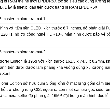
ang bị RAM thế hệ mới LPDDR5X tốc độ siêu cao dung lượng l
B. Đây là thiết bị đầu tiên được trang bị RAM LPDDR5X.
ình với tấm nền OLED, kích thước 6.7 inches, độ phân giải Fu
uét 120Hz, hỗ trợ công nghệ HDR10+. Màn hình được bảo vệ b
orer Edition là 195g với kích thước 161,3 x 74,3 x 8,2mm, k
à cạnh trên dưới được làm phẳng khá vuông đúng xu xướng n
à Xanh.
lorer Edition sở hữu cụm 3 ống kính ở mặt lưng gốm cảm bi
hỗ trợ chống rung OIS, ngoài ra còn một camera góc siêu rộ
 camera selfie độ phân giải 16MP đặt trong màn hình đục lỗ