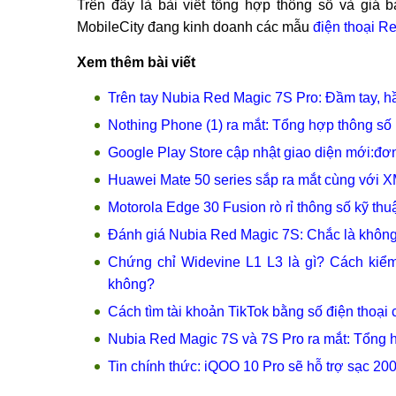
Trên đây là bài viết tổng hợp thông số và giá 
MobileCity đang kinh doanh các mẫu
điện thoại R
Xem thêm bài viết
Trên tay Nubia Red Magic 7S Pro: Đầm tay, 
Nothing Phone (1) ra mắt: Tổng hợp thông số 
Google Play Store cập nhật giao diện mới:đơn
Huawei Mate 50 series sắp ra mắt cùng với
Motorola Edge 30 Fusion rò rỉ thông số kỹ th
Đánh giá Nubia Red Magic 7S: Chắc là không
Chứng chỉ Widevine L1 L3 là gì? Cách kiểm 
không?
Cách tìm tài khoản TikTok bằng số điện thoại
Nubia Red Magic 7S và 7S Pro ra mắt: Tổng h
Tin chính thức: iQOO 10 Pro sẽ hỗ trợ sạc 20