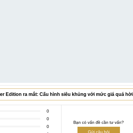
r Edition ra mắt: Cấu hình siêu khủng với mức giá quá hời
0
0
Bạn có vấn đề cần tư vấn?
0
Gửi câu hỏi