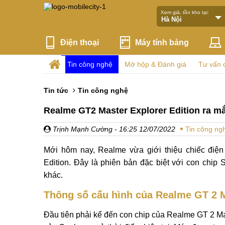
Xem giá, tồn kho tại:
Điện thoại
Máy tính bảng
Tin công nghệ
Mở hộp & Đánh giá
Tư vấn 
Tin tức
Tin công nghệ
Realme GT2 Master Explorer Edition ra mắ
Trịnh Mạnh Cường
- 16:25 12/07/2022
Tin công ng
Mới hôm nay, Realme vừa giới thiệu chiếc điện
Edition. Đây là phiên bản đặc biệt với con ch
khác.
Thông số cấu hình của Realme GT 2 M
Đầu tiên phải kể đến con chip của Realme GT 2 Ma