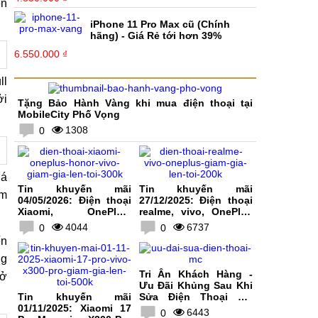
ên
iPhone 11 Pro Max cũ (Chính
hãng) - Giá Rẻ tới hơn 39%
6.550.000 ₫
ll
ởi
Tặng Bảo Hành Vàng khi mua điện thoại tại
MobileCity Phố Vọng
1308
0
há
Tin khuyến mãi
Tin khuyến mãi
ăm
04/05/2026: Điện thoại
27/12/2025: Điện thoại
Xiaomi, OnePlus,
realme, vivo, OnePlus
HONOR, vivo giảm giá
giảm giá lên tới 200K
4044
6737
0
0
lên tới 300K
ến
ng
Tri Ân Khách Hàng -
 ở
Ưu Đãi Khủng Sau Khi
Tin khuyến mãi
Sửa Điện Thoại Tại
01/11/2025: Xiaomi 17
MobileCity
6443
0