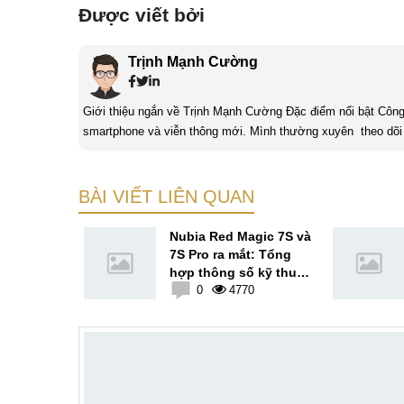
Được viết bởi
Trịnh Mạnh Cường
Giới thiệu ngắn về Trịnh Mạnh Cường Đặc điểm nổi bật Công nghệ là một điều thú vị, mình luôn dành sự chú ý cho các sản phẩm
smartphone và viễn thông mới. Mình thường xuyên theo dõi 
BÀI VIẾT LIÊN QUAN
ro Max
Nubia Red Magic 7S và
12S Pro và
7S Pro ra mắt: Tổng
i lượng sử
hợp thông số kỹ thuật
8
và giá bán
0
4770