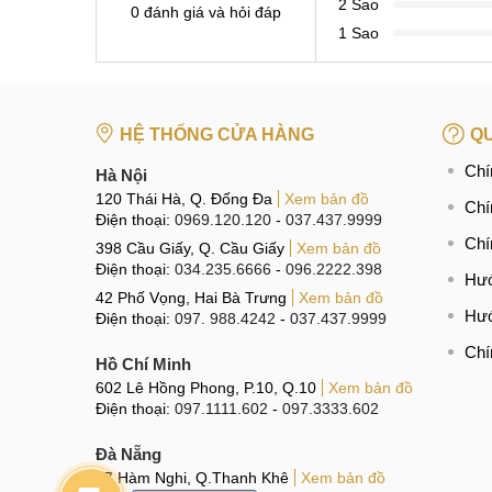
2 Sao
0 đánh giá và hỏi đáp
1 Sao
HỆ THỐNG CỬA HÀNG
QU
Chí
Hà Nội
120 Thái Hà, Q. Đống Đa
Xem bản đồ
Chí
Điện thoại:
0969.120.120
-
037.437.9999
Chí
398 Cầu Giấy, Q. Cầu Giấy
Xem bản đồ
Điện thoại:
034.235.6666
-
096.2222.398
Hướ
42 Phố Vọng, Hai Bà Trưng
Xem bản đồ
Hướ
Điện thoại:
097. 988.4242
-
037.437.9999
Chí
Hồ Chí Minh
602 Lê Hồng Phong, P.10, Q.10
Xem bản đồ
Điện thoại:
097.1111.602
-
097.3333.602
Đà Nẵng
97 Hàm Nghi, Q.Thanh Khê
Xem bản đồ