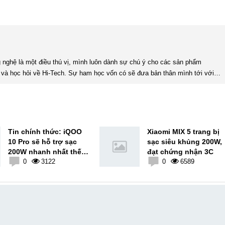
và học hỏi về Hi-Tech. Sự ham học vốn có sẽ đưa bản thân mình tới với
nhiều sự hiểu biết mới mẻ và thú vị. Tinh thần tự giác và sự chuyên nghiệp là điều mà mình đang rèn luyện và hướng tới. ...
Tin chính thức: iQOO
Xiaomi MIX 5 trang bị
10 Pro sẽ hỗ trợ sạc
sạc siêu khủng 200W,
200W nhanh nhất thế
đạt chứng nhận 3C
giới
0
3122
0
6589