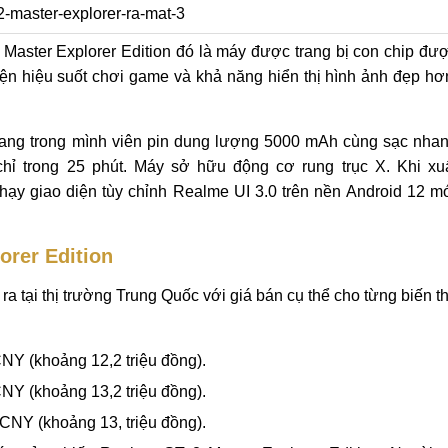
Master Explorer Edition đó là máy được trang bị con chip đư
hiện hiệu suốt chơi game và khả năng hiển thị hình ảnh đẹp hơ
mang trong mình viên pin dung lượng 5000 mAh cùng sạc nha
chỉ trong 25 phút. Máy sở hữu động cơ rung trục X. Khi xu
ạy giao diện tùy chỉnh Realme UI 3.0 trên nền Android 12 m
orer Edition
a tại thị trường Trung Quốc với giá bán cụ thể cho từng biến t
Y (khoảng 12,2 triệu đồng).
Y (khoảng 13,2 triệu đồng).
NY (khoảng 13, triệu đồng).