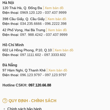
Hà Nội
120 Thái Hà, Q. Đống Đa
Xem bản đồ
Điện thoại:
0969.120.120
-
037.437.9999
398 Cầu Giấy, Q. Cầu Giấy
Xem bản đồ
Điện thoại:
034.235.6666
-
096.2222.398
42 Phố Vọng, Hai Bà Trưng
Xem bản đồ
Điện thoại:
097. 988.4242
-
037.437.9999
Hồ Chí Minh
602 Lê Hồng Phong, P.10, Q.10
Xem bản đồ
Điện thoại:
097.1111.602
-
097.3333.602
Đà Nẵng
97 Hàm Nghi, Q.Thanh Khê
Xem bản đồ
Điện thoại:
096.123.9797
-
097.123.9797
Hotline CSKH:
097.120.66.88
QUY ĐỊNH - CHÍNH SÁCH
Chính sách bảo hành