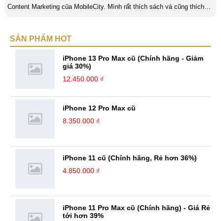
Content Marketing của MobileCity. Mình rất thích sách và cũng thích
viết nữa. Mình luôn thích viết ra những suy nghĩ, cảm nhận của bản
thân ở bất cứ khoảnh khắc nào đặc biệt để lưu giữ lại làm kỉ niệm. Với
SẢN PHẨM HOT
bản thân Đỗ Đức Sang, viết chính là gửi gắm lại những cảm xúc, cảm
nhận, đánh giá chân thực nhất của mình với một vấn đề nào ...
iPhone 13 Pro Max cũ (Chính hãng - Giảm
giá 30%)
12.450.000 ₫
iPhone 12 Pro Max cũ
8.350.000 ₫
iPhone 11 cũ (Chính hãng, Rẻ hơn 36%)
4.850.000 ₫
iPhone 11 Pro Max cũ (Chính hãng) - Giá Rẻ
tới hơn 39%