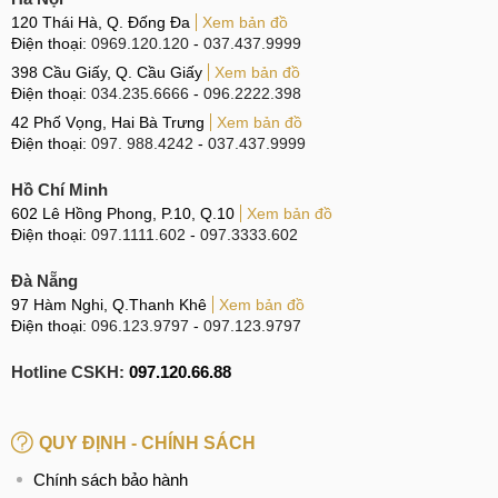
120 Thái Hà, Q. Đống Đa
Xem bản đồ
Điện thoại:
0969.120.120
-
037.437.9999
398 Cầu Giấy, Q. Cầu Giấy
Xem bản đồ
Điện thoại:
034.235.6666
-
096.2222.398
42 Phố Vọng, Hai Bà Trưng
Xem bản đồ
Điện thoại:
097. 988.4242
-
037.437.9999
Hồ Chí Minh
602 Lê Hồng Phong, P.10, Q.10
Xem bản đồ
Điện thoại:
097.1111.602
-
097.3333.602
Đà Nẵng
97 Hàm Nghi, Q.Thanh Khê
Xem bản đồ
Điện thoại:
096.123.9797
-
097.123.9797
Hotline CSKH:
097.120.66.88
QUY ĐỊNH - CHÍNH SÁCH
Chính sách bảo hành