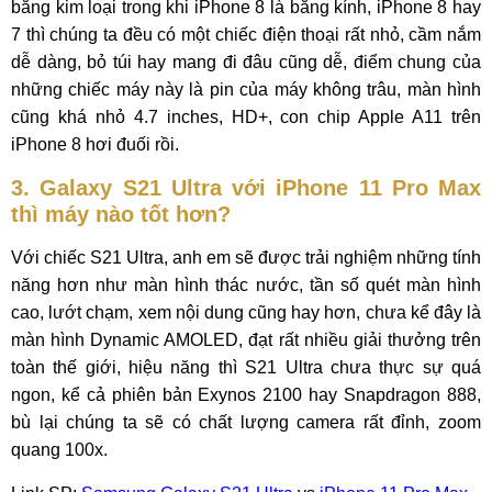
bằng kim loại trong khi iPhone 8 là bằng kính, iPhone 8 hay
7 thì chúng ta đều có một chiếc điện thoại rất nhỏ, cầm nắm
dễ dàng, bỏ túi hay mang đi đâu cũng dễ, điểm chung của
những chiếc máy này là pin của máy không trâu, màn hình
cũng khá nhỏ 4.7 inches, HD+, con chip Apple A11 trên
iPhone 8 hơi đuối rồi.
3. Galaxy S21 Ultra với iPhone 11 Pro Max
thì máy nào tốt hơn?
Với chiếc S21 Ultra, anh em sẽ được trải nghiệm những tính
năng hơn như màn hình thác nước, tần số quét màn hình
cao, lướt chạm, xem nội dung cũng hay hơn, chưa kể đây là
màn hình Dynamic AMOLED, đạt rất nhiều giải thưởng trên
toàn thế giới, hiệu năng thì S21 Ultra chưa thực sự quá
ngon, kể cả phiên bản Exynos 2100 hay Snapdragon 888,
bù lại chúng ta sẽ có chất lượng camera rất đỉnh, zoom
quang 100x.