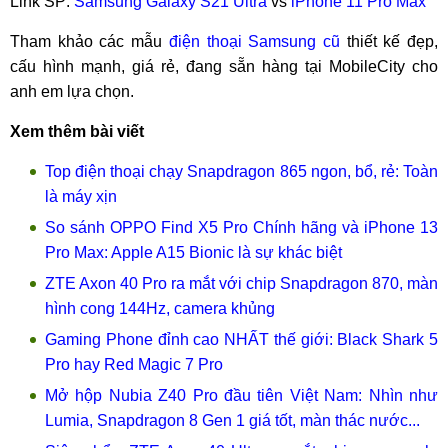
Link SP:
Samsung Galaxy S21 Ultra
vs
iPhone 11 Pro Max
Tham khảo các mẫu
điện thoại Samsung cũ
thiết kế đẹp,
cấu hình mạnh, giá rẻ, đang sẵn hàng tại MobileCity cho
anh em lựa chọn.
Xem thêm bài viết
Top điện thoại chạy Snapdragon 865 ngon, bổ, rẻ: Toàn
là máy xịn
So sánh OPPO Find X5 Pro Chính hãng và iPhone 13
Pro Max: Apple A15 Bionic là sự khác biệt
ZTE Axon 40 Pro ra mắt với chip Snapdragon 870, màn
hình cong 144Hz, camera khủng
Gaming Phone đỉnh cao NHẤT thế giới: Black Shark 5
Pro hay Red Magic 7 Pro
Mở hộp Nubia Z40 Pro đầu tiên Việt Nam: Nhìn như
Lumia, Snapdragon 8 Gen 1 giá tốt, màn thác nước...