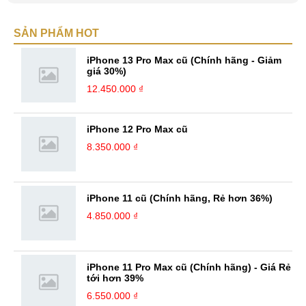
viết nữa. Mình luôn thích viết ra những suy nghĩ, cảm nhận của bản
thân ở bất cứ khoảnh khắc nào đặc biệt để lưu giữ lại làm kỉ niệm. Với
SẢN PHẨM HOT
bản thân Đỗ Đức Sang, viết chính là gửi gắm lại những cảm xúc, cảm
nhận, đánh giá chân thực nhất của mình với một vấn đề nào ...
iPhone 13 Pro Max cũ (Chính hãng - Giảm
giá 30%)
12.450.000 ₫
iPhone 12 Pro Max cũ
8.350.000 ₫
iPhone 11 cũ (Chính hãng, Rẻ hơn 36%)
4.850.000 ₫
iPhone 11 Pro Max cũ (Chính hãng) - Giá Rẻ
tới hơn 39%
6.550.000 ₫