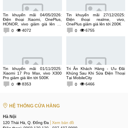
Tin khuyến mãi 04/05/2026:
Tin khuyến mãi 27/12/2025:
Điện thoại Xiaomi, OnePlus,
Điện thoại realme, vivo,
HONOR, vivo giảm giá lên tới
OnePlus giảm giá lên tới 200K
300K
4072
6755
0
0
Tin khuyến mãi 01/11/2025:
Tri Ân Khách Hàng - Ưu Đãi
Xiaomi 17 Pro Max, vivo X300
Khủng Sau Khi Sửa Điện Thoại
Pro giảm giá lên tới 500K
Tại MobileCity
8353
6466
0
0
HỆ THỐNG CỬA HÀNG
Hà Nội
120 Thái Hà, Q. Đống Đa
Xem bản đồ
Điện thoại:
0969.120.120
-
037.437.9999