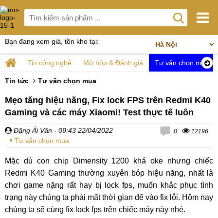
Bạn đang xem giá, tồn kho tại:
Tin công nghệ
Mở hộp & Đánh giá
Tư vấn chọn mua
Tin tức
Tư vấn chọn mua
Mẹo tăng hiệu năng, Fix lock FPS trên Redmi K40
Gaming và các máy Xiaomi! Test thực tế luôn
Đặng Ái Vân
- 09:43 22/04/2022
0
12196
Tư vấn chọn mua
Mặc dù con chip Dimensity 1200 khá oke nhưng chiếc
Redmi K40 Gaming thường xuyên bóp hiệu năng, nhất là
chơi game nặng rất hay bị lock fps, muốn khắc phục tình
trạng này chúng ta phải mất thời gian để vào fix lỗi. Hôm nay
chúng ta sẽ cùng fix lock fps trên chiếc máy này nhé.