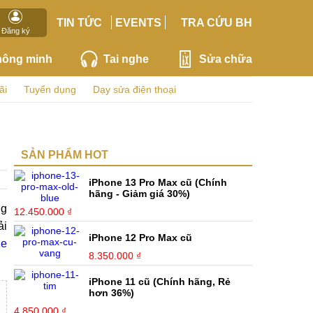
TIN TỨC
EVENTS
TRA CỨU BH
Đăng ký
hông minh
Tai nghe
Sửa chữa
ãi
Tuyển dụng
Dạy sửa điện thoại
SẢN PHẨM HOT
iPhone 13 Pro Max cũ (Chính
hãng - Giảm giá 30%)
ng
12.450.000 ₫
ải
iPhone 12 Pro Max cũ
ne
8.350.000 ₫
iPhone 11 cũ (Chính hãng, Rẻ
hơn 36%)
4.850.000 ₫