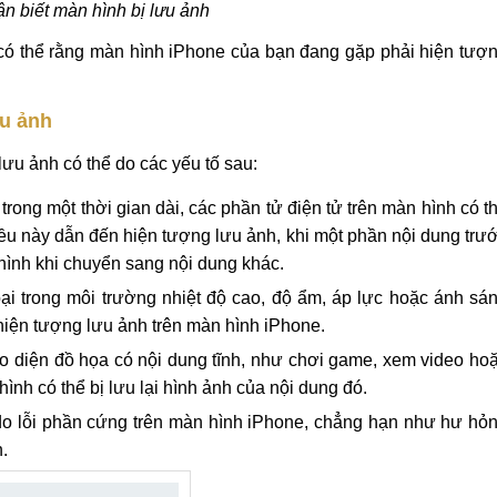
n biết màn hình bị lưu ảnh
 có thể rằng màn hình iPhone của bạn đang gặp phải hiện tượ
ưu ảnh
ưu ảnh có thể do các yếu tố sau:
trong một thời gian dài, các phần tử điện tử trên màn hình có t
Điều này dẫn đến hiện tượng lưu ảnh, khi một phần nội dung trư
hình khi chuyển sang nội dung khác.
i trong môi trường nhiệt độ cao, độ ẩm, áp lực hoặc ánh sá
hiện tượng lưu ảnh trên màn hình iPhone.
 diện đồ họa có nội dung tĩnh, như chơi game, xem video ho
ình có thể bị lưu lại hình ảnh của nội dung đó.
 do lỗi phần cứng trên màn hình iPhone, chẳng hạn như hư hỏ
.