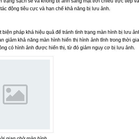
h trạng sạch sẽ và không bị ánh sáng mặt trời chiếu trực tiếp v
tác động tiêu cực và hạn chế khả năng bị lưu ảnh.
 biện pháp khá hiệu quả để tránh tình trạng màn hình bị lưu ản
ạn giảm khả năng màn hình hiển thị hình ảnh tĩnh trong thời gi
ông có hình ảnh được hiển thị, từ đó giảm nguy cơ bị lưu ảnh.
ời gian chờ màn hình