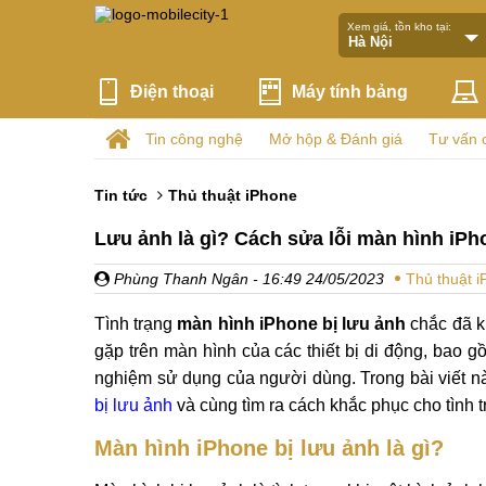
Xem giá, tồn kho tại:
Điện thoại
Máy tính bảng
Tin công nghệ
Mở hộp & Đánh giá
Tư vấn 
Tin tức
Thủ thuật iPhone
Lưu ảnh là gì? Cách sửa lỗi màn hình iPh
Phùng Thanh Ngân
- 16:49 24/05/2023
Thủ thuật 
Tình trạng
màn hình iPhone bị lưu ảnh
chắc đã k
gặp trên màn hình của các thiết bị di động, bao 
nghiệm sử dụng của người dùng. Trong bài viết nà
bị lưu ảnh
và cùng tìm ra cách khắc phục cho tình 
Màn hình iPhone bị lưu ảnh là gì?