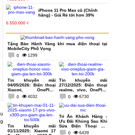
iPhone 11 Pro Max cũ (Chính
hãng) - Giá Rẻ tới hơn 39%
6.550.000 ₫
Tặng Bảo Hành Vàng khi mua điện thoại tại
MobileCity Phố Vọng
1299
0
Tin khuyến mãi
Tin khuyến mãi
04/05/2026: Điện thoại
27/12/2025: Điện thoại
Xiaomi, OnePlus,
realme, vivo, OnePlus
HONOR, vivo giảm giá
giảm giá lên tới 200K
4032
6730
0
0
lên tới 300K
ưu
Tri Ân Khách Hàng -
ng
Ưu Đãi Khủng Sau Khi
Tin khuyến mãi
Sửa Điện Thoại Tại
01/11/2025: Xiaomi 17
MobileCity
6439
0