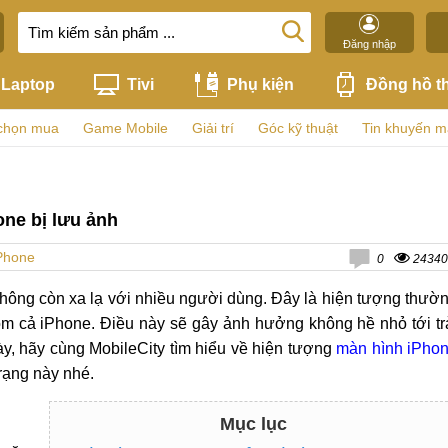
Đăng nhập
Laptop
Tivi
Phụ kiện
Đồng hồ t
chọn mua
Game Mobile
Giải trí
Góc kỹ thuật
Tin khuyến m
one bị lưu ảnh
iPhone
0
24340
hông còn xa lạ với nhiều người dùng. Đây là hiện tượng thườ
gồm cả iPhone. Điều này sẽ gây ảnh hưởng không hề nhỏ tới tr
y, hãy cùng MobileCity tìm hiểu về hiện tượng
màn hình iPho
trạng này nhé.
Mục lục