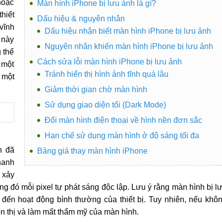
 hoặc
Màn hình iPhone bị lưu ảnh là gì?
hiết
Dấu hiệu & nguyên nhân
vĩnh
Dấu hiệu nhận biết màn hình iPhone bị lưu ảnh
 này
Nguyên nhân khiến màn hình iPhone bị lưu ảnh
 thể
Cách sửa lỗi màn hình iPhone bị lưu ảnh
ị một
Tránh hiển thị hình ảnh tĩnh quá lâu
 một
Giảm thời gian chờ màn hình
Sử dụng giao diện tối (Dark Mode)
Đổi màn hình điện thoại về hình nền đơn sắc
Hạn chế sử dụng màn hình ở độ sáng tối đa
h đã
Bảng giá thay màn hình iPhone
hanh
 xảy
g đó mỗi pixel tự phát sáng độc lập. Lưu ý rằng màn hình bị l
 đến hoạt động bình thường của thiết bị. Tuy nhiên, nếu khô
ển thị và làm mất thẩm mỹ của màn hình.