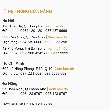
HỆ THỐNG CỬA HÀNG
Hà Nội
120 Thái Hà, Q. Đống Đa
Xem bản đồ
Điện thoại:
0969.120.120
-
037.437.9999
398 Cầu Giấy, Q. Cầu Giấy
Xem bản đồ
Điện thoại:
034.235.6666
-
096.2222.398
42 Phố Vọng, Hai Bà Trưng
Xem bản đồ
Điện thoại:
097. 988.4242
-
037.437.9999
Hồ Chí Minh
602 Lê Hồng Phong, P.10, Q.10
Xem bản đồ
Điện thoại:
097.1111.602
-
097.3333.602
Đà Nẵng
97 Hàm Nghi, Q.Thanh Khê
Xem bản đồ
Điện thoại:
096.123.9797
-
097.123.9797
Hotline CSKH:
097.120.66.88