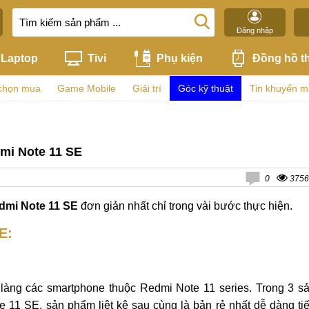
Đăng nhập
Laptop
Tivi
Phụ kiện
Đồng hồ t
chọn mua
Game Mobile
Giải trí
Góc kỹ thuật
Tin khuyến m
mi Note 11 SE
0
3756
dmi Note 11 SE
đơn giản nhất chỉ trong vài bước thực hiện.
SE
:
 làng các smartphone thuộc Redmi Note 11 series. Trong 3 s
11 SE, sản phẩm liệt kê sau cùng là bản rẻ nhất dễ dàng ti