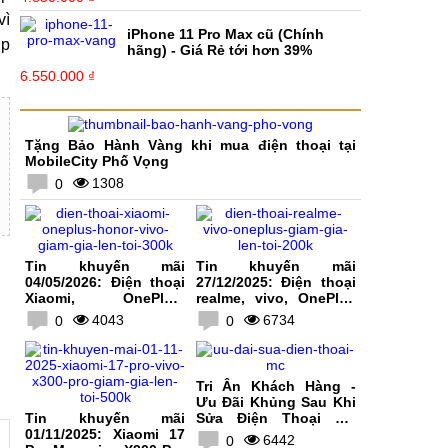
vì
iPhone 11 Pro Max cũ (Chính
ụp
hãng) - Giá Rẻ tới hơn 39%
6.550.000 ₫
Tặng Bảo Hành Vàng khi mua điện thoại tại
MobileCity Phố Vọng
1308
0
Tin khuyến mãi
Tin khuyến mãi
04/05/2026: Điện thoại
27/12/2025: Điện thoại
Xiaomi, OnePlus,
realme, vivo, OnePlus
HONOR, vivo giảm giá
giảm giá lên tới 200K
4043
6734
0
0
lên tới 300K
Tri Ân Khách Hàng -
Ưu Đãi Khủng Sau Khi
Tin khuyến mãi
Sửa Điện Thoại Tại
01/11/2025: Xiaomi 17
MobileCity
6442
0