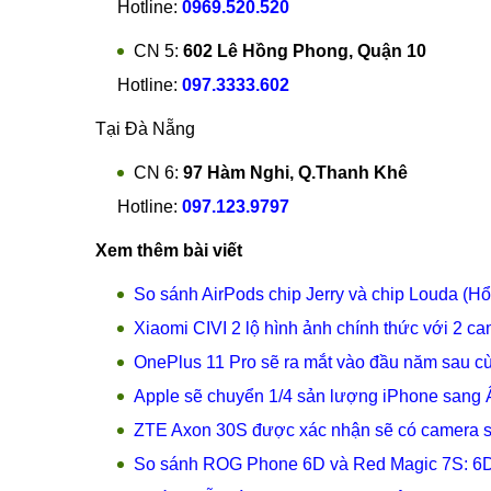
Hotline:
0969.520.520
CN 5:
602 Lê Hồng Phong, Quận 10
Hotline:
097.3333.602
Tại Đà Nẵng
CN 6:
97 Hàm Nghi, Q.Thanh Khê
Hotline:
097.123.9797
Xem thêm bài viết
So sánh AirPods chip Jerry và chip Louda (Hổ
Xiaomi CIVI 2 lộ hình ảnh chính thức với 2 c
OnePlus 11 Pro sẽ ra mắt vào đầu năm sau 
Apple sẽ chuyển 1/4 sản lượng iPhone sang
ZTE Axon 30S được xác nhận sẽ có camera se
So sánh ROG Phone 6D và Red Magic 7S: 6D