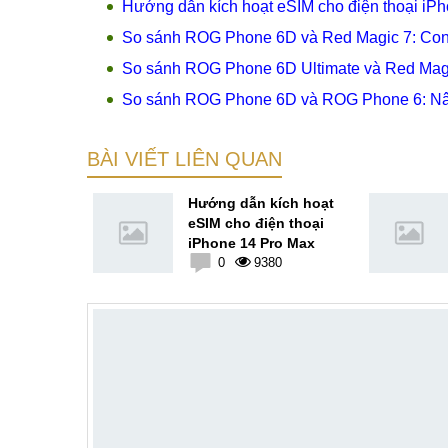
Hướng dẫn kích hoạt eSIM cho điện thoại iP
So sánh ROG Phone 6D và Red Magic 7: Con 
So sánh ROG Phone 6D Ultimate và Red Magi
So sánh ROG Phone 6D và ROG Phone 6: Nân
BÀI VIẾT LIÊN QUAN
ật phím
Hướng dẫn kích hoạt
 iPhone 14
eSIM cho điện thoại
iPhone 14 Pro Max
3
0
9380