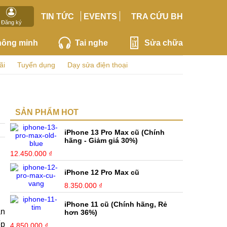
TIN TỨC
EVENTS
TRA CỨU BH
Đăng ký
hông minh
Tai nghe
Sửa chữa
ãi
Tuyển dụng
Dạy sửa điện thoại
SẢN PHẨM HOT
iPhone 13 Pro Max cũ (Chính
hãng - Giảm giá 30%)
12.450.000 ₫
iPhone 12 Pro Max cũ
8.350.000 ₫
iPhone 11 cũ (Chính hãng, Rẻ
ản
hơn 36%)
ếp
4.850.000 ₫