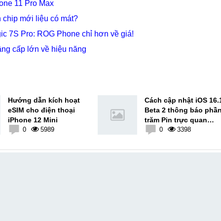
hone 11 Pro Max
chip mới liệu có mát?
c 7S Pro: ROG Phone chỉ hơn về giá!
g cấp lớn về hiệu năng
Hướng dẫn kích hoạt
Cách cập nhật iOS 16.
eSIM cho điện thoại
Beta 2 thông báo phầ
iPhone 12 Mini
trăm Pin trực quan
0
5989
cùng nhiều tính năng
0
3398
mới cực thú vị