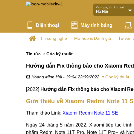
Xem giá, tồn kho tại:
Điện thoại
Máy tính bảng
Tin công nghệ
Mở hộp & Đánh giá
Tư vấn 
Tin tức
Góc kỹ thuật
Hướng dẫn Fix thông báo cho Xiaomi Red
Hoàng Minh Hải
- 19:04 22/09/2022
Góc kỹ thuật
[2022]
Hướng dẫn Fix thông báo cho Xiaomi Re
Giới thiệu về
Xiaomi Redmi Note 11 
Tham khảo Link:
Xiaomi Redmi Note 11 SE
Ngày 24 tháng 5 năm 2022, Xiaomi tiếp tục trình
phẩm Redmi Note 11T Pro, Note 11T Pro+ và Note 