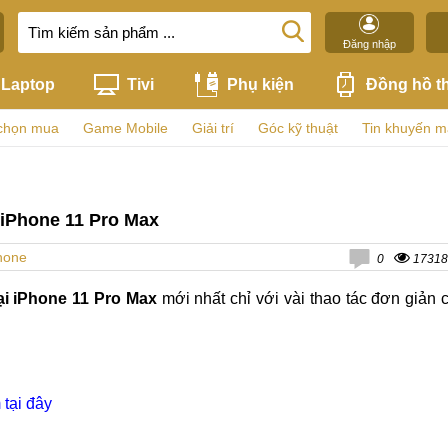
Đăng nhập
Laptop
Tivi
Phụ kiện
Đồng hồ t
chọn mua
Game Mobile
Giải trí
Góc kỹ thuật
Tin khuyến m
 iPhone 11 Pro Max
hone
0
17318
ại iPhone 11 Pro Max
mới nhất chỉ với vài thao tác đơn giản 
tại đây