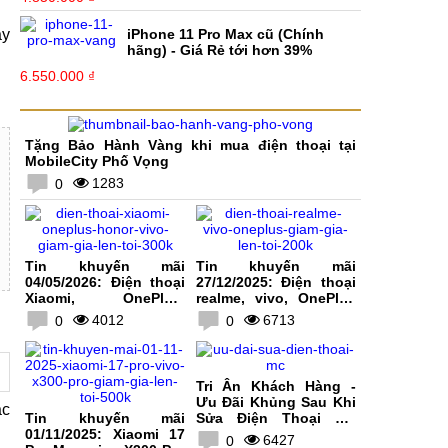
ay
iPhone 11 Pro Max cũ (Chính
hãng) - Giá Rẻ tới hơn 39%
6.550.000 ₫
Tặng Bảo Hành Vàng khi mua điện thoại tại
MobileCity Phố Vọng
1283
0
Tin khuyến mãi
Tin khuyến mãi
04/05/2026: Điện thoại
27/12/2025: Điện thoại
Xiaomi, OnePlus,
realme, vivo, OnePlus
HONOR, vivo giảm giá
giảm giá lên tới 200K
4012
6713
0
0
lên tới 300K
Tri Ân Khách Hàng -
Ưu Đãi Khủng Sau Khi
ác
Tin khuyến mãi
Sửa Điện Thoại Tại
01/11/2025: Xiaomi 17
MobileCity
6427
0