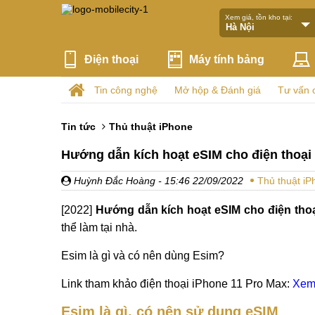
Xem giá, tồn kho tại:
Điện thoại
Máy tính bảng
Tin công nghệ
Mở hộp & Đánh giá
Tư vấn 
Tin tức
Thủ thuật iPhone
Hướng dẫn kích hoạt eSIM cho điện thoại
Huỳnh Đắc Hoàng
- 15:46 22/09/2022
Thủ thuật iP
[2022]
Hướng dẫn kích hoạt eSIM cho điện tho
thể làm tại nhà.
Esim là gì và có nên dùng Esim?
Link tham khảo điện thoại iPhone 11 Pro Max:
Xem 
Esim là gì, có nên sử dụng eSIM