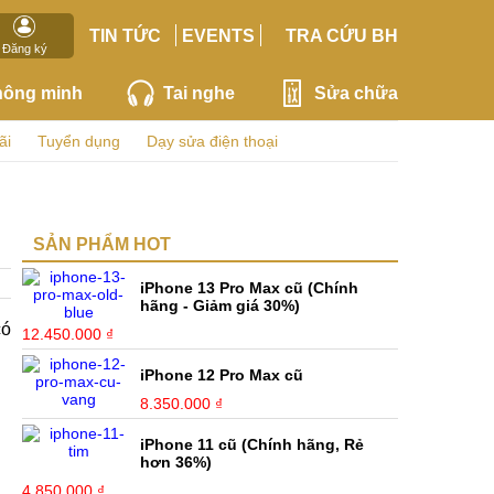
TIN TỨC
EVENTS
TRA CỨU BH
Đăng ký
hông minh
Tai nghe
Sửa chữa
ãi
Tuyển dụng
Dạy sửa điện thoại
SẢN PHẨM HOT
iPhone 13 Pro Max cũ (Chính
hãng - Giảm giá 30%)
có
12.450.000 ₫
iPhone 12 Pro Max cũ
8.350.000 ₫
iPhone 11 cũ (Chính hãng, Rẻ
hơn 36%)
4.850.000 ₫