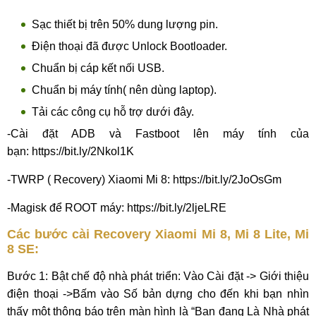
Sạc thiết bị trên 50% dung lượng pin.
Điện thoại đã được Unlock Bootloader.
Chuẩn bị cáp kết nối USB.
Chuẩn bị máy tính( nên dùng laptop).
Tải các công cụ hỗ trợ dưới đây.
-Cài đặt ADB và Fastboot lên máy tính của
bạn: https://bit.ly/2Nkol1K
-TWRP ( Recovery) Xiaomi Mi 8: https://bit.ly/2JoOsGm
-Magisk để ROOT máy: https://bit.ly/2ljeLRE
Các bước cài Recovery Xiaomi Mi 8, Mi 8 Lite, Mi
8 SE:
Bước 1: Bật chế độ nhà phát triển: Vào Cài đặt -> Giới thiệu
điện thoại ->Bấm vào Số bản dựng cho đến khi bạn nhìn
thấy một thông báo trên màn hình là “Bạn đang Là Nhà phát