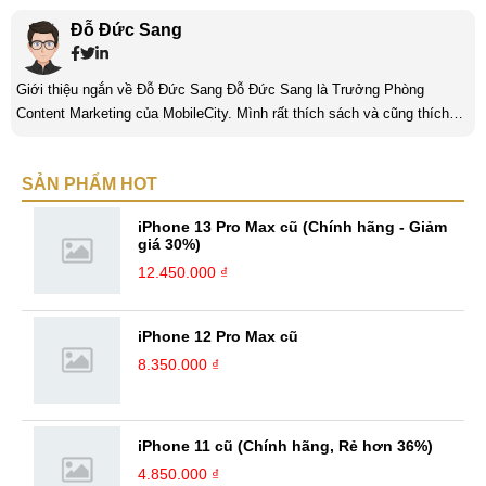
Đỗ Đức Sang
Giới thiệu ngắn về Đỗ Đức Sang Đỗ Đức Sang là Trưởng Phòng
Content Marketing của MobileCity. Mình rất thích sách và cũng thích
viết nữa. Mình luôn thích viết ra những suy nghĩ, cảm nhận của bản
thân ở bất cứ khoảnh khắc nào đặc biệt để lưu giữ lại làm kỉ niệm. Với
SẢN PHẨM HOT
bản thân Đỗ Đức Sang, viết chính là gửi gắm lại những cảm xúc, cảm
nhận, đánh giá chân thực nhất của mình với một vấn đề nào ...
iPhone 13 Pro Max cũ (Chính hãng - Giảm
giá 30%)
12.450.000 ₫
iPhone 12 Pro Max cũ
8.350.000 ₫
iPhone 11 cũ (Chính hãng, Rẻ hơn 36%)
4.850.000 ₫