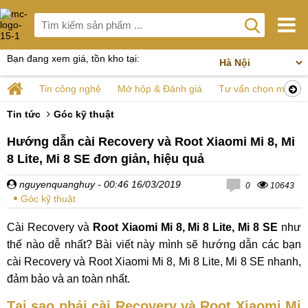
Bạn đang xem giá, tồn kho tại:
Tin công nghệ
Mở hộp & Đánh giá
Tư vấn chọn mua
Tin tức
Góc kỹ thuật
Hướng dẫn cài Recovery và Root Xiaomi Mi 8, Mi
8 Lite, Mi 8 SE đơn giản, hiệu quả
nguyenquanghuy
- 00:46 16/03/2019
0
10643
Góc kỹ thuật
Cài Recovery và
Root Xiaomi Mi 8, Mi 8 Lite, Mi 8 SE
như
thế nào dễ nhất? Bài viết này mình sẽ hướng dẫn các bạn
cài Recovery và Root Xiaomi Mi 8, Mi 8 Lite, Mi 8 SE nhanh,
đảm bảo và an toàn nhất.
Tại sao phải cài Recovery và Root Xiaomi Mi