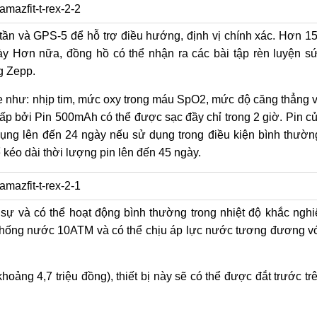
tần và GPS-5 để hỗ trợ điều hướng, định vị chính xác. Hơn 1
ày Hơn nữa, đồng hồ có thể nhận ra các bài tập rèn luyện s
g Zepp.
ỏe như: nhịp tim, mức oxy trong máu SpO2, mức độ căng thẳng 
ấp bởi Pin 500mAh có thể được sạc đầy chỉ trong 2 giờ. Pin c
ụng lên đến 24 ngày nếu sử dụng trong điều kiện bình thườn
ể kéo dài thời lượng pin lên đến 45 ngày.
sự và có thể hoạt động bình thường trong nhiệt độ khắc nghi
g chống nước 10ATM và có thể chịu áp lực nước tương đương v
oảng 4,7 triệu đồng), thiết bị này sẽ có thể được đắt trước tr