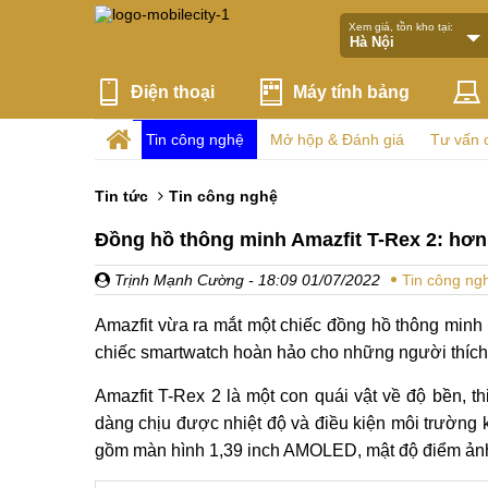
Xem giá, tồn kho tại:
Điện thoại
Máy tính bảng
Tin công nghệ
Mở hộp & Đánh giá
Tư vấn 
Tin tức
Tin công nghệ
Đồng hồ thông minh Amazfit T-Rex 2: hơn 1
Trịnh Mạnh Cường
- 18:09 01/07/2022
Tin công ng
Amazfit vừa ra mắt một chiếc đồng hồ thông minh 
chiếc smartwatch hoàn hảo cho những người thích d
Amazfit T-Rex 2 là một con quái vật về độ bền, t
dàng chịu được nhiệt độ và điều kiện môi trường 
gồm màn hình 1,39 inch AMOLED, mật độ điểm ảnh 