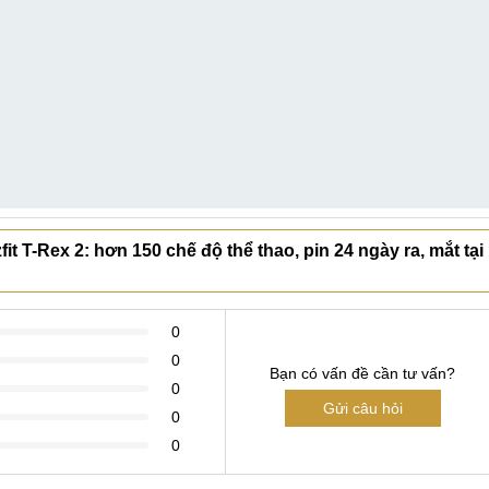
 T-Rex 2: hơn 150 chế độ thể thao, pin 24 ngày ra, mắt tại
0
0
Bạn có vấn đề cần tư vấn?
0
Gửi câu hỏi
0
0