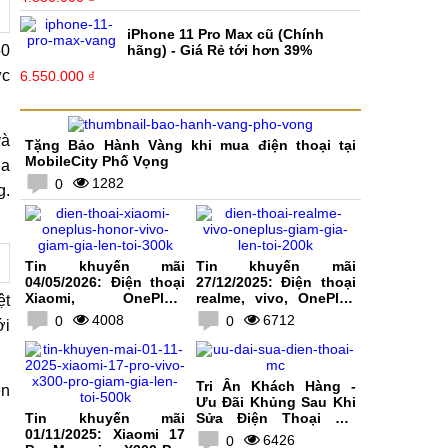
iPhone 11 Pro Max cũ (Chính
50
hãng) - Giá Rẻ tới hơn 39%
ức
6.550.000 ₫
và
Tặng Bảo Hành Vàng khi mua điện thoại tại
MobileCity Phố Vọng
ủa
1282
0
g.
Tin khuyến mãi
Tin khuyến mãi
04/05/2026: Điện thoại
27/12/2025: Điện thoại
Xiaomi, OnePlus,
realme, vivo, OnePlus
ệt
HONOR, vivo giảm giá
giảm giá lên tới 200K
4008
6712
0
0
ới
lên tới 300K
Tri Ân Khách Hàng -
ên
Ưu Đãi Khủng Sau Khi
Tin khuyến mãi
Sửa Điện Thoại Tại
01/11/2025: Xiaomi 17
MobileCity
6426
0