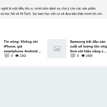
và học hỏi về Hi-Tech. Sự ham học vốn có sẽ đưa bản thân mình tới với
nhiều sự hiểu biết mới mẻ và thú vị. Tinh thần tự giác và sự chuyên nghiệp là điều mà mình đang rèn luyện và hướng tới. ...
Tin nóng: Không chỉ
Samsung bắt đầu sản
iPhone, giá
xuất số lượng lớn chi
smartphone Android
3nm với hiệu năng ca
cũng trên đà
0
2342
hơn, tiết kiệm điện hơ
0
2409