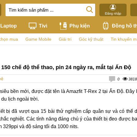
Đăng nhập
Laptop
Tivi
Phụ kiện
Đồng hồ t
chọn mua
Game Mobile
Giải trí
Góc kỹ thuật
Tin khuyến m
50 chế độ thể thao, pin 24 ngày ra, mắt tại Ấn Độ
hệ
0
3818
siêu bền mới, được đặt tên là Amazfit T-Rex 2 tại Ấn Độ. Đây 
u lịch ngoài trời.
hiết bị đã vượt qua 15 bài thử nghiệm cấp quân sự và có thể 
khắc nghiệt. Các tính năng đáng chú ý của thiết bị đeo được b
329ppi và độ sáng tối đa 1000 nits.