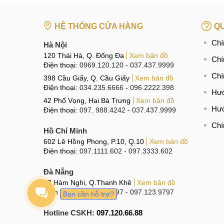
HỆ THỐNG CỬA HÀNG
QU
Chí
Hà Nội
120 Thái Hà, Q. Đống Đa
Xem bản đồ
Chí
Điện thoại:
0969.120.120
-
037.437.9999
Chí
398 Cầu Giấy, Q. Cầu Giấy
Xem bản đồ
Điện thoại:
034.235.6666
-
096.2222.398
Hướ
42 Phố Vọng, Hai Bà Trưng
Xem bản đồ
Hướ
Điện thoại:
097. 988.4242
-
037.437.9999
Chí
Hồ Chí Minh
602 Lê Hồng Phong, P.10, Q.10
Xem bản đồ
Điện thoại:
097.1111.602
-
097.3333.602
Đà Nẵng
97 Hàm Nghi, Q.Thanh Khê
Xem bản đồ
Điện thoại:
096.123.9797
-
097.123.9797
Bạn cần hỗ trợ?
Hotline CSKH:
097.120.66.88