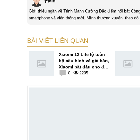
Giới thiệu ngắn về Trịnh Mạnh Cường Đặc điểm nổi bật Công nghệ là một điều thú vị, mình luôn dành sự chú ý cho các sản phẩm
smartphone và viễn thông mới. Mình thường xuyên theo dõi 
BÀI VIẾT LIÊN QUAN
7 Pro sẽ
Xiaomi 12 Lite lộ toàn
Xiaomi 12S
bộ cấu hình và giá bán,
7
Xiaomi bắt đầu cho đặt
4
hàng
0
2295