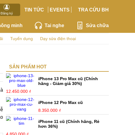
TIN TỨC
EVENTS
TRA CỨU BH
Đăng ký
hông minh
Tai nghe
Sửa chữa
ãi
Tuyển dụng
Dạy sửa điện thoại
SẢN PHẨM HOT
iPhone 13 Pro Max cũ (Chính
hãng - Giảm giá 30%)
là
12.450.000 ₫
iPhone 12 Pro Max cũ
dễ
8.350.000 ₫
ao
iPhone 11 cũ (Chính hãng, Rẻ
hơn 36%)
4.850.000 ₫