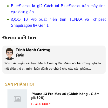
BlueStacks là gì? Cách tải BlueStacks trên máy tính
cực đơn giản
iQOO 10 Pro xuất hiện trên TENAA với chipset
Snapdragon 8+ Gen 1
Được viết bởi
Trịnh Mạnh Cường
Giới thiệu ngắn về Trịnh Mạnh Cường Đặc điểm nổi bật Công nghệ là
một điều thú vị, mình luôn dành sự chú ý cho các sản phẩm
smartphone và viễn thông mới. Mình thường xuyên theo dõi và học hỏi
về Hi-Tech. Sự ham học vốn có sẽ đưa bản thân mình tới với nhiều sự
SẢN PHẨM HOT
hiểu biết mới mẻ và thú vị. Tinh thần tự giác và sự chuyên nghiệp là
điều mà mình đang rèn luyện và hướng tới. ...
iPhone 13 Pro Max cũ (Chính hãng - Giảm
giá 30%)
12.450.000 ₫