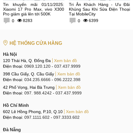
Tin khuyến mãi 01/11/2025:
Tri Ân Khách Hàng - Ưu Đãi
Xiaomi 17 Pro Max, vivo X300
Khủng Sau Khi Sửa Điện Thoại
Pro giảm giá lên tới 500K
Tại MobileCity
8283
6399
0
0
HỆ THỐNG CỬA HÀNG
Hà Nội
120 Thái Hà, Q. Đống Đa
Xem bản đồ
Điện thoại:
0969.120.120
-
037.437.9999
398 Cầu Giấy, Q. Cầu Giấy
Xem bản đồ
Điện thoại:
034.235.6666
-
096.2222.398
42 Phố Vọng, Hai Bà Trưng
Xem bản đồ
Điện thoại:
097. 988.4242
-
037.437.9999
Hồ Chí Minh
602 Lê Hồng Phong, P.10, Q.10
Xem bản đồ
Điện thoại:
097.1111.602
-
097.3333.602
Đà Nẵng