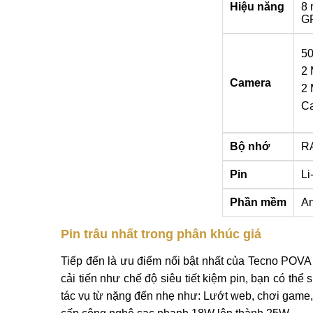
Hiệu năng
8 
GP
50
2 
Camera
2 
Ca
Bộ nhớ
R
Pin
Li
Phần mềm
An
Pin trâu nhất trong phân khúc giá
Tiếp đến là ưu điểm nổi bật nhất của Tecno POVA
cải tiến như chế độ siêu tiết kiệm pin, bạn có th
tác vụ từ nặng đến nhẹ như: Lướt web, chơi game,