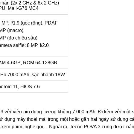
nhân (2x 2 GHz & 6x 2 GHz)
U: Mali-G76 MC4
 MP, f/1.9 (góc rộng), PDAF
MP (macro)
MP (đo chiều sâu)
mera selfie: 8 MP, f/2.0
AM 4-6GB, ROM 64-128GB
-Po 7000 mAh, sạc nhanh 18W
droid 11, HIOS 7.6
 3 với viên pin dung lượng khủng 7.000 mAh. Đi kèm với một 
ể sử dụng máy thoải mái trong một hoặc gần hai ngày sử dụng c
 xem phim, nghe gọi,... Ngoài ra, Tecno POVA 3 cũng được nâ