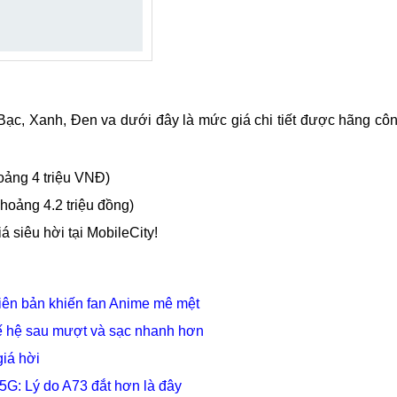
ạc, Xanh, Đen va dưới đây là mức giá chi tiết được hãng cô
ảng 4 triệu VNĐ)
oảng 4.2 triệu đồng)
á siêu hời tại MobileCity!
iên bản khiến fan Anime mê mệt
 hệ sau mượt và sạc nhanh hơn
giá hời
G: Lý do A73 đắt hơn là đây