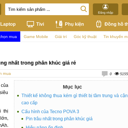
Đăng nhập
Laptop
Tivi
Phụ kiện
Đồng hồ t
chọn mua
Game Mobile
Giải trí
Góc kỹ thuật
Tin khuyến m
g nhất trong phân khúc giá rẻ
ọn mua
0
5155
 của
Mục lục
siêu
Thiết kế không thua kém gì thiết bị tầm trung và cận
cao cấp
 thị
Cấu hình của Tecno POVA 3
lớn,
Pin trâu nhất trong phân khúc giá
mAh.
Hiệu năng ổn định