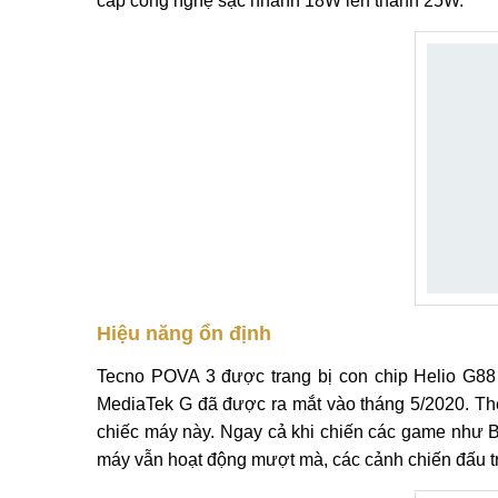
cấp công nghệ sạc nhanh 18W lên thành 25W.
Hiệu năng ổn định
Tecno POVA 3 được trang bị con chip Helio G88
MediaTek G đã được ra mắt vào tháng 5/2020. Theo
chiếc máy này. Ngay cả khi chiến các game như B
máy vẫn hoạt động mượt mà, các cảnh chiến đấu tro