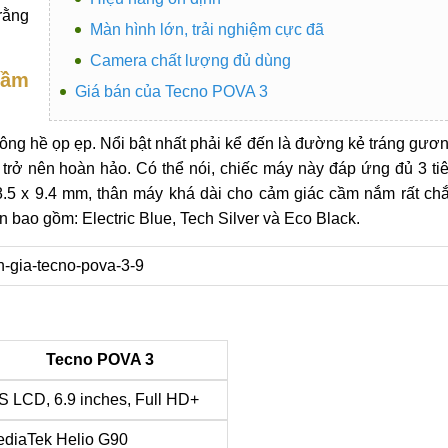
rằng
Màn hình lớn, trải nghiệm cực đã
Camera chất lượng đủ dùng
tầm
Giá bán của Tecno POVA 3
ng hề ọp ẹp. Nổi bật nhất phải kể đến là đường kẻ tráng gươ
trở nên hoàn hảo. Có thể nói, chiếc máy này đáp ứng đủ 3 ti
78.5 x 9.4 mm, thân máy khá dài cho cảm giác cầm nắm rất ch
 bao gồm: Electric Blue, Tech Silver và Eco Black.
Tecno POVA 3
S LCD, 6.9 inches, Full HD+
diaTek Helio G90