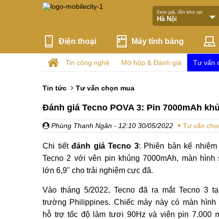
Xem giá, tồn kho tại:
Điện thoại
Máy tính bảng
Tin công nghệ
Mở hộp & Đánh giá
Tư vấn 
Tin tức
Tư vấn chọn mua
Đánh giá Tecno POVA 3: Pin 7000mAh khủn
Phùng Thanh Ngân
- 12:10 30/05/2022
Tư vấn ch
Chi tiết
đánh giá Tecno 3
: Phiên bản kế nhiệm
Tecno 2 với vên pin khủng 7000mAh, màn hình 
lớn 6,9" cho trải nghiệm cực đã.
Vào tháng 5/2022, Tecno đã ra mắt Tecno 3 tại
trường Philippines. Chiếc máy này có màn hình 
hỗ trợ tốc độ làm tươi 90Hz và viên pin 7.000 