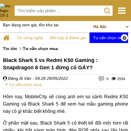
Bạn đang xem giá, tồn kho tại:
Tin công nghệ
Mở hộp & Đánh giá
Tư vấn chọn mua
Tin tức
Tư vấn chọn mua
Black Shark 5 vs Redmi K50 Gaming :
Snapdragon 8 Gen 1 đừng có GÁY?
Đặng Ái Vân
- 09:28 29/05/2022
0
3594
Tư vấn chọn mua
Hôm nay, MobileCity sẽ cùng anh em so sánh Redmi K50
Gaming và Black Shark 5 để xem hai mẫu gaming phone
này có gì khác biệt không nhé.
Ở phần mặt sau, Black Shark 5 có thiết kế đổi mới hơn rất
nhiều, khi bật sáng màn hình, đèn RGB phía sau lấp lánh