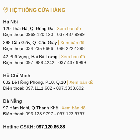
HỆ THỐNG CỬA HÀNG
Hà Nội
120 Thái Hà, Q. Đống Đa
Xem bản đồ
Điện thoại:
0969.120.120
-
037.437.9999
398 Cầu Giấy, Q. Cầu Giấy
Xem bản đồ
Điện thoại:
034.235.6666
-
096.2222.398
42 Phố Vọng, Hai Bà Trưng
Xem bản đồ
Điện thoại:
097. 988.4242
-
037.437.9999
Hồ Chí Minh
602 Lê Hồng Phong, P.10, Q.10
Xem bản đồ
Điện thoại:
097.1111.602
-
097.3333.602
Đà Nẵng
97 Hàm Nghi, Q.Thanh Khê
Xem bản đồ
Điện thoại:
096.123.9797
-
097.123.9797
Hotline CSKH:
097.120.66.88