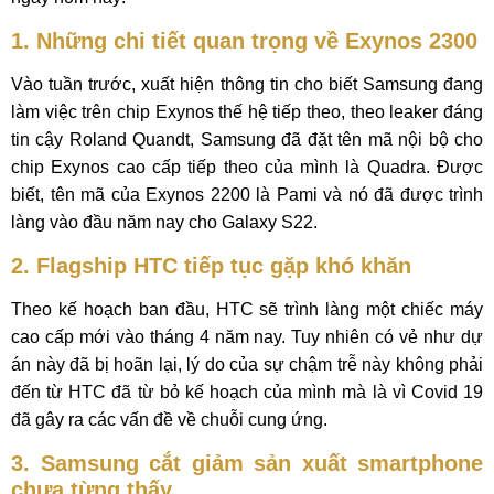
1. Những chi tiết quan trọng về Exynos 2300
Vào tuần trước, xuất hiện thông tin cho biết Samsung đang
làm việc trên chip Exynos thế hệ tiếp theo, theo leaker đáng
tin cậy Roland Quandt, Samsung đã đặt tên mã nội bộ cho
chip Exynos cao cấp tiếp theo của mình là Quadra. Được
biết, tên mã của Exynos 2200 là Pami và nó đã được trình
làng vào đầu năm nay cho Galaxy S22.
2. Flagship HTC tiếp tục gặp khó khăn
Theo kế hoạch ban đầu, HTC sẽ trình làng một chiếc máy
cao cấp mới vào tháng 4 năm nay. Tuy nhiên có vẻ như dự
án này đã bị hoãn lại, lý do của sự chậm trễ này không phải
đến từ HTC đã từ bỏ kế hoạch của mình mà là vì Covid 19
đã gây ra các vấn đề về chuỗi cung ứng.
3. Samsung cắt giảm sản xuất smartphone
chưa từng thấy