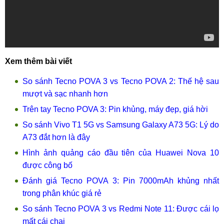
Xem thêm bài viết
So sánh Tecno POVA 3 vs Tecno POVA 2: Thế hệ sau
mượt và sạc nhanh hơn
Trên tay Tecno POVA 3: Pin khủng, máy đẹp, giá hời
So sánh Vivo T1 5G vs Samsung Galaxy A73 5G: Lý do
A73 đắt hơn là đây
Hình ảnh quảng cáo đầu tiên của Huawei Nova 10
được công bố
Đánh giá Tecno POVA 3: Pin 7000mAh khủng nhất
trong phân khúc giá rẻ
So sánh Tecno POVA 3 vs Redmi Note 11: Được cái lọ
mất cái chai