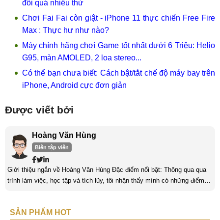
đổi quá nhiều thứ
Chơi Fai Fai còn giật - iPhone 11 thực chiến Free Fire
Max : Thực hư như nào?
Máy chính hãng chơi Game tốt nhất dưới 6 Triệu: Helio
G95, màn AMOLED, 2 loa stereo...
Có thể bạn chưa biết: Cách bật/tắt chế độ máy bay trên
iPhone, Android cực đơn giản
Được viết bởi
Hoàng Văn Hùng
Biên tập viên
Giới thiệu ngắn về Hoàng Văn Hùng Đặc điểm nổi bật: Thông qua qua
trình làm việc, học tập và tích lũy, tôi nhận thấy mình có những điểm
nổi bật như sau: Tinh thần cầu tiến, ham học hỏi, chịu áp lực cao. Luôn
luôn học tập không ngừng để trau dồi kiến thức phục vụ công việc. Khả
SẢN PHẨM HOT
năng làm việc độc lập, làm việc nhóm tốt. Yêu thích chạy bộ, nghe