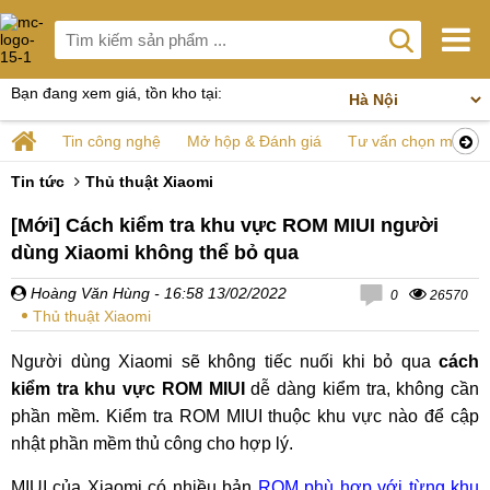
Bạn đang xem giá, tồn kho tại:
Tin công nghệ
Mở hộp & Đánh giá
Tư vấn chọn mua
Tin tức
Thủ thuật Xiaomi
[Mới] Cách kiểm tra khu vực ROM MIUI người
dùng Xiaomi không thể bỏ qua
Hoàng Văn Hùng
- 16:58 13/02/2022
0
26570
Thủ thuật Xiaomi
Người dùng Xiaomi sẽ không tiếc nuối khi bỏ qua
cách
kiểm tra khu vực ROM MIUI
dễ dàng kiểm tra, không cần
phần mềm. Kiểm tra ROM MIUI thuộc khu vực nào để cập
nhật phần mềm thủ công cho hợp lý.
MIUI của Xiaomi có nhiều bản
ROM phù hợp với từng khu