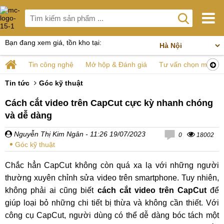
Bạn đang xem giá, tồn kho tại:
Tin công nghệ
Mở hộp & Đánh giá
Tư vấn chọn mua
Tin tức
Góc kỹ thuật
Cách cắt video trên CapCut cực kỳ nhanh chóng
và dễ dàng
Nguyễn Thị Kim Ngân
- 11:26 19/07/2023
0
18002
Góc kỹ thuật
Chắc hẳn CapCut không còn quá xa lạ với những người
thường xuyên chỉnh sửa video trên smartphone. Tuy nhiên,
không phải ai cũng biết
cách cắt video trên CapCut
để
giúp loại bỏ những chi tiết bị thừa và không cần thiết. Với
công cụ CapCut, người dùng có thể dễ dàng bóc tách một