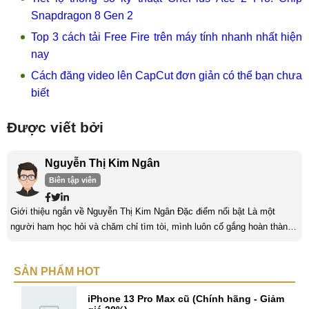
Snapdragon 8 Gen 2
Top 3 cách tải Free Fire trên máy tính nhanh nhất hiện
nay
Cách đăng video lên CapCut đơn giản có thể bạn chưa
biết
Được viết bởi
Nguyễn Thị Kim Ngân
Biên tập viên
Giới thiệu ngắn về Nguyễn Thị Kim Ngân Đặc điểm nổi bật Là một
người ham học hỏi và chăm chỉ tìm tòi, mình luôn cố gắng hoàn thành
tốt công việc và phát triển bản thân. Mình mong muốn được làm việc ở
môi trường năng động, sáng tạo và với khả năng thích nghi tốt, mình
SẢN PHẨM HOT
sẽ nhận được thêm nhiều bài học cũng như kinh nghiệm quý giá. Đặc
biệt, với niềm đam mê đi du lịch đã mang lại cho mình tinh ...
iPhone 13 Pro Max cũ (Chính hãng - Giảm