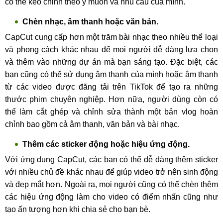
có thể kéo chỉnh theo ý muốn và nhu cầu của mình.
Chèn nhạc, âm thanh hoặc văn bản.
CapCut cung cấp hơn một trăm bài nhạc theo nhiều thể loại
và phong cách khác nhau để mọi người dễ dàng lựa chọn
và thêm vào những dự án mà bạn sáng tạo. Đặc biệt, các
bạn cũng có thể sử dụng âm thanh của mình hoặc âm thanh
từ các video được đăng tải trên TikTok để tạo ra những
thước phim chuyên nghiệp. Hơn nữa, người dùng còn có
thể làm cắt ghép và chỉnh sửa thành một bản vlog hoàn
chỉnh bao gồm cả âm thanh, văn bản và bài nhạc.
Thêm các sticker động hoặc hiệu ứng động.
Với ứng dụng CapCut, các bạn có thể dễ dàng thêm sticker
với nhiều chủ đề khác nhau để giúp video trở nên sinh động
và đẹp mắt hơn. Ngoài ra, mọi người cũng có thể chèn thêm
các hiệu ứng động làm cho video có điểm nhấn cũng như
tạo ấn tượng hơn khi chia sẻ cho bạn bè.