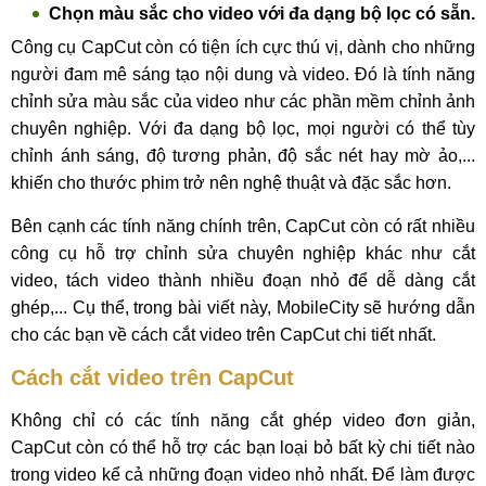
Chọn màu sắc cho video với đa dạng bộ lọc có sẵn.
Công cụ CapCut còn có tiện ích cực thú vị, dành cho những
người đam mê sáng tạo nội dung và video. Đó là tính năng
chỉnh sửa màu sắc của video như các phần mềm chỉnh ảnh
chuyên nghiệp. Với đa dạng bộ lọc, mọi người có thể tùy
chỉnh ánh sáng, độ tương phản, độ sắc nét hay mờ ảo,...
khiến cho thước phim trở nên nghệ thuật và đặc sắc hơn.
Bên cạnh các tính năng chính trên, CapCut còn có rất nhiều
công cụ hỗ trợ chỉnh sửa chuyên nghiệp khác như cắt
video, tách video thành nhiều đoạn nhỏ để dễ dàng cắt
ghép,... Cụ thể, trong bài viết này, MobileCity sẽ hướng dẫn
cho các bạn về cách cắt video trên CapCut chi tiết nhất.
Cách cắt video trên CapCut
Không chỉ có các tính năng cắt ghép video đơn giản,
CapCut còn có thể hỗ trợ các bạn loại bỏ bất kỳ chi tiết nào
trong video kể cả những đoạn video nhỏ nhất. Để làm được