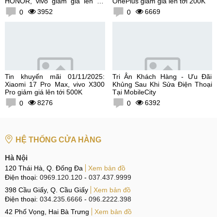
HONOR, vivo giảm giá lên tới
OnePlus giảm giá lên tới 200K
300K
3952
6669
0
0
Tin khuyến mãi 01/11/2025:
Tri Ân Khách Hàng - Ưu Đãi
Xiaomi 17 Pro Max, vivo X300
Khủng Sau Khi Sửa Điện Thoại
Pro giảm giá lên tới 500K
Tại MobileCity
8276
6392
0
0
HỆ THỐNG CỬA HÀNG
Hà Nội
120 Thái Hà, Q. Đống Đa
Xem bản đồ
Điện thoại:
0969.120.120
-
037.437.9999
398 Cầu Giấy, Q. Cầu Giấy
Xem bản đồ
Điện thoại:
034.235.6666
-
096.2222.398
42 Phố Vọng, Hai Bà Trưng
Xem bản đồ