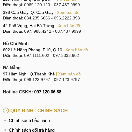
Điện thoại:
0969.120.120
-
037.437.9999
398 Cầu Giấy, Q. Cầu Giấy
Xem bản đồ
Điện thoại:
034.235.6666
-
096.2222.398
42 Phố Vọng, Hai Bà Trưng
Xem bản đồ
Điện thoại:
097. 988.4242
-
037.437.9999
Hồ Chí Minh
602 Lê Hồng Phong, P.10, Q.10
Xem bản đồ
Điện thoại:
097.1111.602
-
097.3333.602
Đà Nẵng
97 Hàm Nghi, Q.Thanh Khê
Xem bản đồ
Điện thoại:
096.123.9797
-
097.123.9797
Hotline CSKH:
097.120.66.88
QUY ĐỊNH - CHÍNH SÁCH
Chính sách bảo hành
Chính sách đổi trả hàng