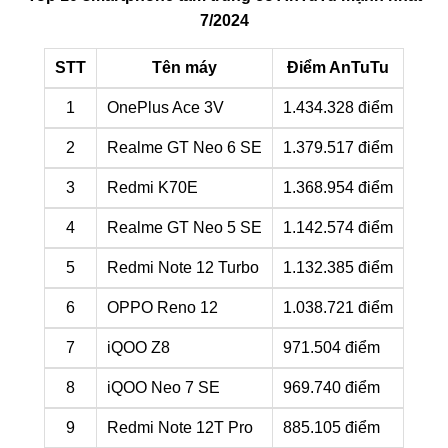
7/2024
STT
Tên máy
Điểm AnTuTu
1
OnePlus Ace 3V
1.434.328 điểm
2
Realme GT Neo 6 SE
1.379.517 điểm
3
Redmi K70E
1.368.954 điểm
4
Realme GT Neo 5 SE
1.142.574 điểm
5
Redmi Note 12 Turbo
1.132.385 điểm
6
OPPO Reno 12
1.038.721 điểm
7
iQOO Z8
971.504 điểm
8
iQOO Neo 7 SE
969.740 điểm
9
Redmi Note 12T Pro
885.105 điểm