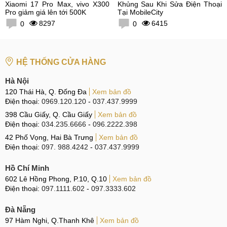
Xiaomi 17 Pro Max, vivo X300
Khủng Sau Khi Sửa Điện Thoại
Pro giảm giá lên tới 500K
Tại MobileCity
8297
6415
0
0
HỆ THỐNG CỬA HÀNG
Hà Nội
120 Thái Hà, Q. Đống Đa
Xem bản đồ
Điện thoại:
0969.120.120
-
037.437.9999
398 Cầu Giấy, Q. Cầu Giấy
Xem bản đồ
Điện thoại:
034.235.6666
-
096.2222.398
42 Phố Vọng, Hai Bà Trưng
Xem bản đồ
Điện thoại:
097. 988.4242
-
037.437.9999
Hồ Chí Minh
602 Lê Hồng Phong, P.10, Q.10
Xem bản đồ
Điện thoại:
097.1111.602
-
097.3333.602
Đà Nẵng
97 Hàm Nghi, Q.Thanh Khê
Xem bản đồ