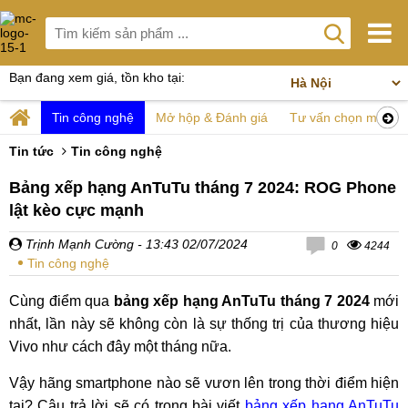
Bạn đang xem giá, tồn kho tại:
Tin công nghệ
Mở hộp & Đánh giá
Tư vấn chọn mua
Tin tức
Tin công nghệ
Bảng xếp hạng AnTuTu tháng 7 2024: ROG Phone
lật kèo cực mạnh
Trịnh Mạnh Cường
- 13:43 02/07/2024
0
4244
Tin công nghệ
Cùng điểm qua
bảng xếp hạng AnTuTu tháng 7 2024
mới
nhất, lần này sẽ không còn là sự thống trị của thương hiệu
Vivo như cách đây một tháng nữa.
Vậy hãng smartphone nào sẽ vươn lên trong thời điểm hiện
tại? Câu trả lời sẽ có trong bài viết
bảng xếp hạng AnTuTu