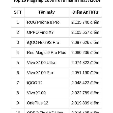
Top 10 Flagship có AnTuTu mạnh nhất 7/2024
STT
Tên máy
Điểm AnTuTu
1
ROG Phone 8 Pro
2.135.740 điểm
2
OPPO Find X7
2.103.557 điểm
3
iQOO Neo 9S Pro
2.097.626 điểm
4
Red Magic 9 Pro Plus
2.080.236 điểm
5
Vivo X100 Ultra
2.074.822 điểm
6
Vivo X100 Pro
2.051.190 điểm
7
iQOO 12
2.048.422 điểm
8
Vivo X100
2.022.789 điểm
9
OnePlus 12
2.019.809 điểm