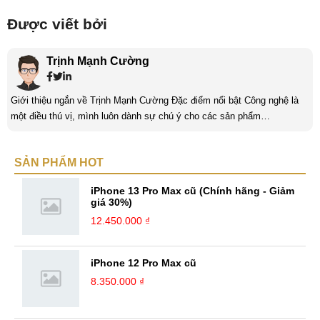
Được viết bởi
Trịnh Mạnh Cường
Giới thiệu ngắn về Trịnh Mạnh Cường Đặc điểm nổi bật Công nghệ là
một điều thú vị, mình luôn dành sự chú ý cho các sản phẩm
smartphone và viễn thông mới. Mình thường xuyên theo dõi và học hỏi
về Hi-Tech. Sự ham học vốn có sẽ đưa bản thân mình tới với nhiều sự
SẢN PHẨM HOT
hiểu biết mới mẻ và thú vị. Tinh thần tự giác và sự chuyên nghiệp là
điều mà mình đang rèn luyện và hướng tới. ...
iPhone 13 Pro Max cũ (Chính hãng - Giảm
giá 30%)
12.450.000 ₫
iPhone 12 Pro Max cũ
8.350.000 ₫