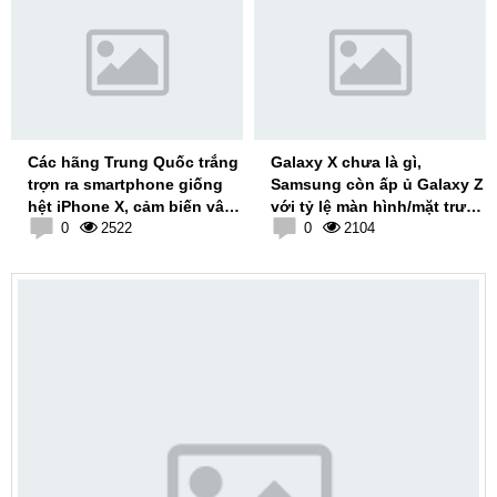
Các hãng Trung Quốc trắng
Galaxy X chưa là gì,
trợn ra smartphone giống
Samsung còn ấp ủ Galaxy Z
hệt iPhone X, cảm biến vân
với tỷ lệ màn hình/mặt trước
tay đặt phía sau, thậm chí
0
2522
đạt 100%, hoàn toàn không
0
2104
có tên là
có viền