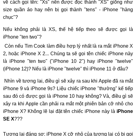
về cách gọi tên: "Xs" nên được đọc thành "XS" giống như
size quần áo hay nên bị gọi thành "tens" - iPhone "hàng
chục"?
Nếu không phải là XS, thế hệ tiếp theo sẽ được gọi là
iPhone "ten two"?
Còn nếu Tim Cook làm điều hợp lý nhất là ra mắt iPhone X
2, hoặc iPhone X 2... Chúng ta sẽ gọi tên chiếc iPhone này
là iPhone "ten two" ("iPhone 10 2") hay iPhone "twelve"
(iPhone 12)? Nếu là iPhone "twelve" thì iPhone 11 ở đâu?
Nhìn về tương lai, điều gì sẽ xảy ra sau khi Apple đã ra mắt
iPhone 9 và iPhone 9s? Liệu chiếc iPhone "thường" kế tiếp
sau đó có được gọi là iPhone 10 hay không? Và, điều gì sẽ
xảy ra khi Apple cần phải ra mắt một phiên bản cỡ nhỏ cho
iPhone X? Không lẽ lại đặt tên chiếc iPhone này là
iPhone
SE X
???
Tương lai đáng sợ: iPhone X cỡ nhỏ của tương lai có bị gọi