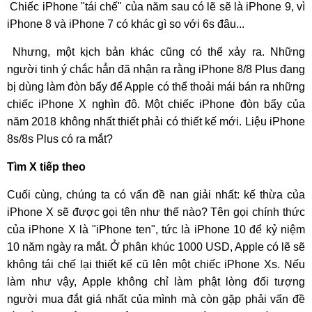
Chiếc iPhone "tái chế" của năm sau có lẽ sẽ là iPhone 9, vì
iPhone 8 và iPhone 7 có khác gì so với 6s đâu...
Nhưng, một kịch bản khác cũng có thể xảy ra. Những
người tinh ý chắc hẳn đã nhận ra rằng iPhone 8/8 Plus đang
bị dùng làm đòn bẩy để Apple có thể thoải mái bán ra những
chiếc iPhone X nghìn đô. Một chiếc iPhone đòn bẩy của
năm 2018 không nhất thiết phải có thiết kế mới. Liệu iPhone
8s/8s Plus có ra mắt?
Tìm X tiếp theo
Cuối cùng, chúng ta có vấn đề nan giải nhất: kế thừa của
iPhone X sẽ được gọi tên như thế nào? Tên gọi chính thức
của iPhone X là "iPhone ten", tức là iPhone 10 để kỷ niệm
10 năm ngày ra mắt. Ở phân khúc 1000 USD, Apple có lẽ sẽ
không tái chế lại thiết kế cũ lên một chiếc iPhone Xs. Nếu
làm như vậy, Apple không chỉ làm phật lòng đối tượng
người mua đắt giá nhất của mình mà còn gặp phải vấn đề