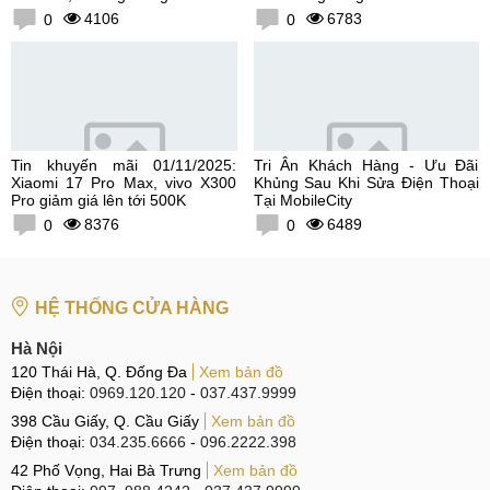
300K
4106
6783
0
0
Tin khuyến mãi 01/11/2025:
Tri Ân Khách Hàng - Ưu Đãi
Xiaomi 17 Pro Max, vivo X300
Khủng Sau Khi Sửa Điện Thoại
Pro giảm giá lên tới 500K
Tại MobileCity
8376
6489
0
0
HỆ THỐNG CỬA HÀNG
Hà Nội
120 Thái Hà, Q. Đống Đa
Xem bản đồ
Điện thoại:
0969.120.120
-
037.437.9999
398 Cầu Giấy, Q. Cầu Giấy
Xem bản đồ
Điện thoại:
034.235.6666
-
096.2222.398
42 Phố Vọng, Hai Bà Trưng
Xem bản đồ