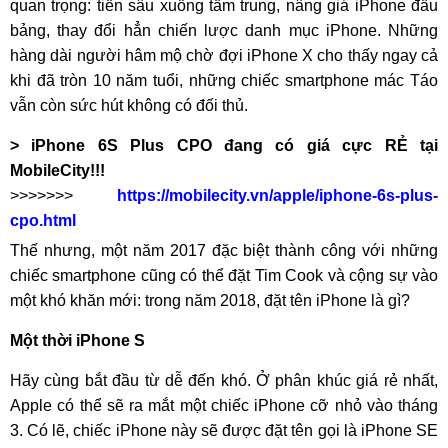
quan trọng: tiến sâu xuống tầm trung, nâng giá iPhone đầu
bảng, thay đổi hẳn chiến lược danh mục iPhone. Những
hàng dài người hâm mộ chờ đợi iPhone X cho thấy ngay cả
khi đã tròn 10 năm tuổi, những chiếc smartphone mác Táo
vẫn còn sức hút không có đối thủ.
> iPhone 6S Plus CPO đang có giá cực RẺ tại
MobileCity!!!
>>>>>>>
https://mobilecity.vn/apple/iphone-6s-plus-
cpo.html
Thế nhưng, một năm 2017 đặc biệt thành công với những
chiếc smartphone cũng có thể đặt Tim Cook và cộng sự vào
một khó khăn mới: trong năm 2018, đặt tên iPhone là gì?
Một thời iPhone S
Hãy cùng bắt đầu từ dễ đến khó. Ở phân khúc giá rẻ nhất,
Apple có thể sẽ ra mắt một chiếc iPhone cỡ nhỏ vào tháng
3. Có lẽ, chiếc iPhone này sẽ được đặt tên gọi là iPhone SE