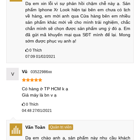
Dạ em xin lỗi vì sự phản hồi chậm chễ này ạ. Sản 
Với những đánh giá trên, liệu có nên mua iPhone XR Lock
phẩm Iphone Xr Look hiện tại bên em chưa có lịch 
hay không? Đây chắc hẳn là thắc mắc của rất nhiều khách
về hàng, em mời anh qua Cửa hàng bên em nhiều 
hàng. Mức giá rẻ hơn nhiều so với bản quốc tế cùng uy tín
sản phẩm khác mới về cho mình trải nghiệm, chắc 
và chính sách bảo hành của MobileCity chắc chắn sẽ giúp
chắn mình sẽ chọn được sản phẩm ưng ý đó ạ. Em 
đã gửi mã khuyến mại qua SĐT mình để lại. Mong 
khách hàng yên tâm về sản phẩm. Ngoài ra, MobileCity còn
sớm được phục vụ anh ạ!
cung cấp các sản phẩm
điện thoại iPhone Lock
cũ, mới
100%...
0
Thích
07:09 01/02/2021
Địa chỉ mua iPhone XR Lock ở đâu?
Vũ
03522986xx
V
Với uy tín nhiều năm phân phối các sản phẩm điện thoại
iPhone, MobileCity sẽ là địa chỉ không thể bỏ qua của
Có hàng ở TP HCM k ạ

người dùng. Ngoài các chương trình ưu đãi, MobileCity còn
Giá máy là bn v ạ
có gói Bảo hành vàng giúp cho khách hàng yên tâm khi sử
0
Thích
dụng sản phẩm.
04:48 27/01/2021
Địa chỉ mua iPhone XR Lock mới 100%, giá rẻ tại Hà Nội,
TP.HCM, Đà Nẵng
Văn Toàn
Quản trị viên
Dạ em chào anh ạ, sản phẩm này nhu cầu khách 
HÀ NỘI:
Số 120 Thái Hà
, Q.Đống Đa - ĐT:
097.120.6688