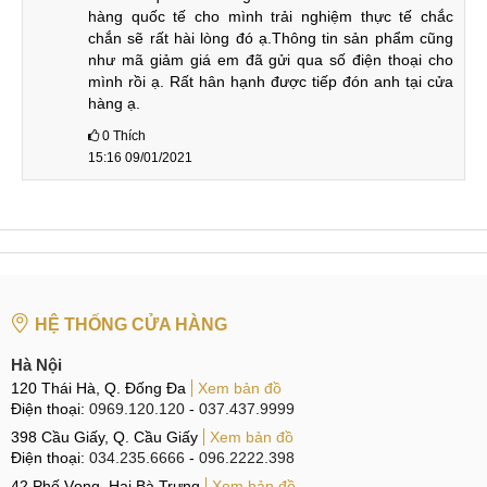
hàng quốc tế cho mình trải nghiệm thực tế chắc 
chắn sẽ rất hài lòng đó ạ.Thông tin sản phẩm cũng 
như mã giảm giá em đã gửi qua số điện thoại cho 
mình rồi ạ. Rất hân hạnh được tiếp đón anh tại cửa 
hàng ạ.
0
Thích
15:16 09/01/2021
HỆ THỐNG CỬA HÀNG
Hà Nội
120 Thái Hà, Q. Đống Đa
Xem bản đồ
Điện thoại:
0969.120.120
-
037.437.9999
398 Cầu Giấy, Q. Cầu Giấy
Xem bản đồ
Điện thoại:
034.235.6666
-
096.2222.398
42 Phố Vọng, Hai Bà Trưng
Xem bản đồ