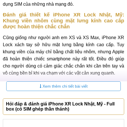
dụng SIM của những nhà mạng đó.
Đánh giá thiết kế iPhone XR Lock Nhật, Mỹ:
Khung viền nhôm cùng mặt lưng kính cao cấp
được hoàn thiện chắc chắn
Cũng giống như người anh em XS và XS Max, iPhone XR
Lock xách tay sở hữu mặt lưng bằng kính cao cấp. Tuy
khung viền của máy chỉ bằng chất liệu nhôm, nhưng Apple
đã hoàn thiện chiếc smartphone này rất tốt. Điều đó giúp
cho người dùng có cảm giác chắc chắn khi cần trên tay và
vô cùng bền bỉ khi va chạm với các vật cản xung quanh.
Xem thêm chi tiết bài viết
Mặt trước của iPhone XR Lock được trang bị tấm nền IPS
Hỏi đáp & đánh giá iPhone XR Lock Nhật, Mỹ - Full
LCD cùng thiết kế tai thỏ tương tự các mẫu XS và XS
box (có SIM ghép thần thánh)
Max. Kích thước màn hình của iPhone XR Lock cũng tương
đối lớn, lên tới 6.1 inch. Độ phân giải chỉ đạt HD+ 828 x
1792 pixels với mật độ điểm ảnh 326ppi. Tuy vậy, máy vẫn