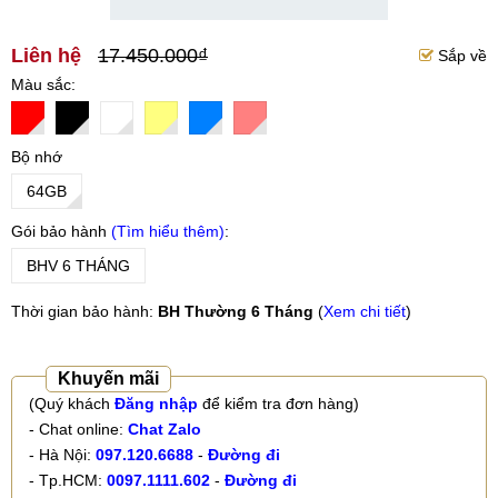
Liên hệ
17.450.000₫
Sắp về
Màu sắc
Bộ nhớ
64GB
Gói bảo hành
Tìm hiểu thêm
BHV 6 THÁNG
Thời gian bảo hành:
BH Thường 6 Tháng
(
Xem chi tiết
)
Khuyến mãi
(Quý khách
Đăng nhập
để kiểm tra đơn hàng)
- Chat online:
Chat Zalo
- Hà Nội:
097.120.6688
-
Đường đi
- Tp.HCM:
0097.1111.602
-
Đường đi