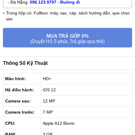
- Đà Nẵng:
096.123.9797
-
Đường đi
Trong hộp có: Fullbox: máy, sạc, cáp, sách hướng dẫn, que chọc
sim
MUA TRẢ GÓP 0%
(Duyệt HS 5 phút, Trả góp qua thẻ)
Thông Số Kỹ Thuật
Màn hình:
HD+
Hệ điều hành:
iOS 12
Camera sau:
12 MP
Camera trước:
7 MP
CPU:
Apple A12 Bionic
RAM:
3 GB