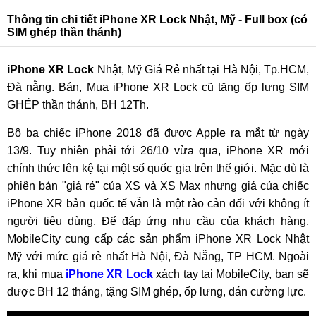
Thông tin chi tiết iPhone XR Lock Nhật, Mỹ - Full box (có
SIM ghép thần thánh)
iPhone XR Lock
Nhật, Mỹ Giá Rẻ nhất tại Hà Nội, Tp.HCM,
Đà nẵng. Bán, Mua iPhone XR Lock cũ tặng ốp lưng SIM
GHÉP thần thánh, BH 12Th.
Bộ ba chiếc iPhone 2018 đã được Apple ra mắt từ ngày
13/9. Tuy nhiên phải tới 26/10 vừa qua, iPhone XR mới
chính thức lên kệ tại một số quốc gia trên thế giới. Mặc dù là
phiên bản "giá rẻ" của XS và XS Max nhưng giá của chiếc
iPhone XR bản quốc tế vẫn là một rào cản đối với không ít
người tiêu dùng. Để đáp ứng nhu cầu của khách hàng,
MobileCity cung cấp các sản phẩm iPhone XR Lock Nhật
Mỹ với mức giá rẻ nhất Hà Nội, Đà Nẵng, TP HCM. Ngoài
ra, khi mua
iPhone XR Lock
xách tay tại MobileCity, bạn sẽ
được BH 12 tháng, tặng SIM ghép, ốp lưng, dán cường lực.