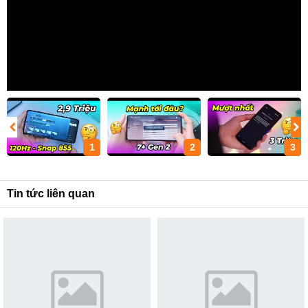
1
2
3
Tin tức liên quan