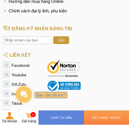
Hướng dẫn mua hàng Online
Chính sách đại lý linh, phụ kiện
ĐĂNG KÝ NHẬN BẢNG TIN
Gửi
LIÊN KẾT
Facebook
Youtube
OA Zalo
Instagram
Bạn cần hỗ trợ?
Tiktok
Twitter
0
CHAT TƯ VẤN
ĐẶT HÀNG TRƯỚC
Tài khoản
Giỏ hàng
© 2020 - MobileCity