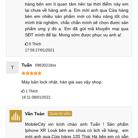
hàng bên em ít quan tâm nên tại thời điểm này em 
lại chưa về hàng anh ạ. Em mời anh qua Cửa hàng 
Số 398 Cầu Giấy
, Q.Cầu Giấy - ĐT:
096.1111.398
bên em nhiều sản phẩm mới có hiệu năng tốt cho 
mình trải nghiệm, chắc chắn mình sẽ chọn được sản 
HCM:
Số 123 Trần Quang Khải
, Q.1 - ĐT:
0965.123.123
phẩm ưng ý đó ạ. Em đã gửi mã khuyến mại qua 
SĐT mình để lại. Mong sớm được phục vụ anh ạ!
Số 602 Lê Hồng Phong
,
Q.10 - ĐT:
097.1111.
602
0
Thích
ĐÀ NẴNG
:
Số 97 Hàm Nghi, Thanh
17:59 27/01/2021
Khê
-
ĐT
:
096.123.9797
Tuấn
09630218xx
T
Máy bản lock nhật, hàn giá sao vậy shop.
1
Thích
16:11 08/01/2021
Văn Toàn
Quản trị viên
MobileCity xin kính chào anh Tuấn ! Sản phẩm 
Iphone XR Look bên em chưa có lịch về hàng,  em 
mời anh qua Cửa hàng 120 Thái Hà bên em có sẵn 