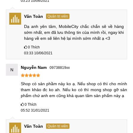
03:23 10/06/2021
máy cho chất lượng ảnh vô cùng tốt. Ngoài khả năng chụp
hình selfie, camera này còn hỗ trợ tính năng nhận diện
Văn Toàn
Quản trị viên
khuôn mặt Face ID.
Dạ anh yên tâm, MobileCity chắc chắn sẽ về hàng 
sớm nhất, em đã lưu thông tin của mình rồi, ngay khi 
hàng về em sẽ liên hệ lại mình sớm nhất ạ <3
Đánh giá pin iPhone XR Lock: Viên pin dung
lượng lớn, lên tới 2.942 mAh
0
Thích
03:33 10/06/2021
Tổng thể của chiếc smartphone này khá lớn, gần bằng
iPhone XS Max. Nhưng đó lại là một lợi thế của iPhone XR
Nguyễn Nam
09738819xx
N
xách tay. Máy được trang bị viên pin với dung lượng lên tới
2.942 mAh. Với các tác vụ cơ bản, người dùng có thể sử
Shop có sản phầm này ko ạ. Nếu shop có thì cho mình 
dụng máy trong vòng 1.5 ngày liên tiếp. Nếu người dùng
tham khảo đc ko ah. Nếu ko có thì mong shop gỡ sản 
chơi các game với đồ họa cao, máy cho khả năng on screen
phẩm chứ anh em cũng khá quan tâm sản phẩm này ạ
lên tới 6 giờ đồng hồ.
0
Thích
05:52 31/01/2021
Có nên mua iPhone XR Lock hay không?
Văn Toàn
Quản trị viên