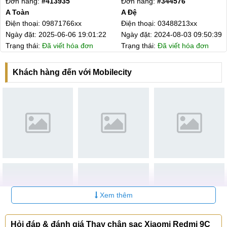
Đơn hàng:
#413935
Đơn hàng:
#344576
Hệ thống sửa chữa điện thoại di động
MobileCity Care
A Toàn
A Đệ
Điện thoại: 09871766xx
Điện thoại: 03488213xx
Tại Hà Nội
Ngày đặt: 2025-06-06 19:01:22
Ngày đặt: 2024-08-03 09:50:39
Trạng thái:
Đã viết hóa đơn
Trạng thái:
Đã viết hóa đơn
CN 1:
120 Thái Hà, Q. Đống Đa
Hotline:
037.437.9999
Khách hàng đến với Mobilecity
CN 2:
398 Cầu Giấy, Q. Cầu Giấy
Hotline:
096.2222.398
CN 3:
42 Phố Vọng, Hai Bà Trưng
Hotline:
0338.424242
Tại TP Hồ Chí Minh
CN 4:
123 Trần Quang Khải, Quận 1
Xem thêm
Hotline:
0969.520.520
CN 5:
602 Lê Hồng Phong, Quận 10
Hỏi đáp & đánh giá Thay chân sạc Xiaomi Redmi 9C