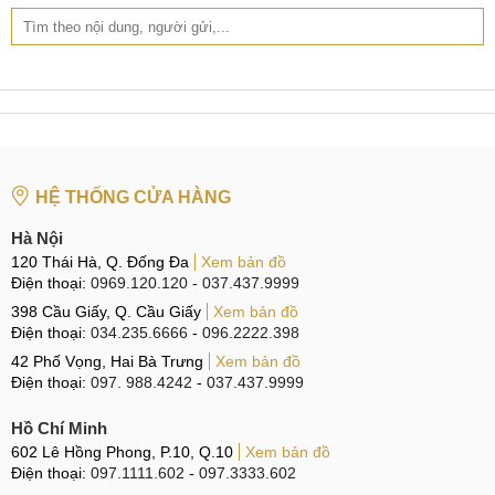
Thay, sửa wifi Xiaomi Redmi 9C
Thay mic Xiaomi Redmi 9C
Thay, sửa IC sóng Xiaomi Redmi 9C
Sửa, Thay ổ sim Xiaomi Redmi 9C
HỆ THỐNG CỬA HÀNG
Sửa, Thay IC nguồn Xiaomi Redmi 9C
Hà Nội
Sửa, Thay Main Xiaomi Redmi 9C
120 Thái Hà, Q. Đống Đa
Xem bản đồ
Điện thoại:
0969.120.120
-
037.437.9999
398 Cầu Giấy, Q. Cầu Giấy
Xem bản đồ
Điện thoại:
034.235.6666
-
096.2222.398
42 Phố Vọng, Hai Bà Trưng
Xem bản đồ
Điện thoại:
097. 988.4242
-
037.437.9999
Hồ Chí Minh
602 Lê Hồng Phong, P.10, Q.10
Xem bản đồ
Điện thoại:
097.1111.602
-
097.3333.602