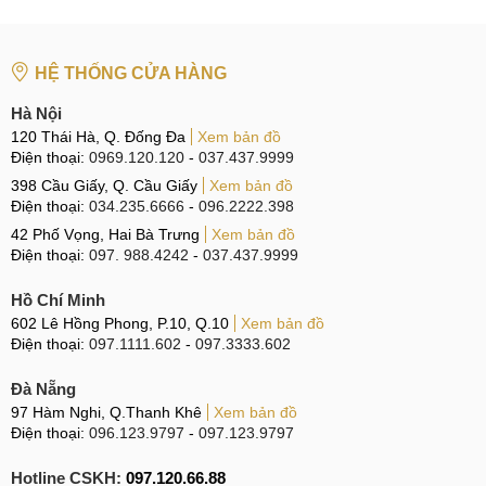
CN 6:
97 Hàm Nghi, Q.Thanh Khê
HỆ THỐNG CỬA HÀNG
Hotline:
097.123.9797
Hà Nội
BÀI VIẾT LIÊN QUAN:
120 Thái Hà, Q. Đống Đa
Xem bản đồ
Điện thoại:
0969.120.120
-
037.437.9999
Thay màn hình Xiaomi Redmi 9C
398 Cầu Giấy, Q. Cầu Giấy
Xem bản đồ
Ép, thay mặt kính Xiaomi Redmi 9C
Điện thoại:
034.235.6666
-
096.2222.398
42 Phố Vọng, Hai Bà Trưng
Xem bản đồ
Thay pin Xiaomi Redmi 9C
Điện thoại:
097. 988.4242
-
037.437.9999
Thay camera Xiaomi Redmi 9C
Hồ Chí Minh
602 Lê Hồng Phong, P.10, Q.10
Xem bản đồ
Thay vỏ Xiaomi Redmi 9C
Điện thoại:
097.1111.602
-
097.3333.602
Thay chân sạc Xiaomi Redmi 9C
Đà Nẵng
97 Hàm Nghi, Q.Thanh Khê
Xem bản đồ
Thay loa Xiaomi Redmi 9C
Điện thoại:
096.123.9797
-
097.123.9797
Thay, sửa wifi Xiaomi Redmi 9C
Hotline CSKH:
097.120.66.88