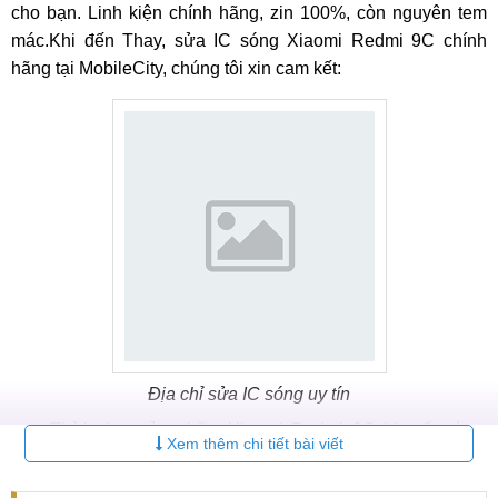
cho bạn. Linh kiện chính hãng, zin 100%, còn nguyên tem
mác.Khi đến Thay, sửa IC sóng Xiaomi Redmi 9C chính
hãng tại MobileCity, chúng tôi xin cam kết:
Địa chỉ sửa IC sóng uy tín
Thời gian sửa chữa Xiaomi Redmi 9C bị mất sóng,
Xem thêm chi tiết bài viết
không gọi được nhanh chóng. Quý khách hoàn toàn có
thể lấy ngay trong ngày.