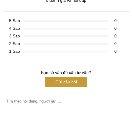
0 đánh giá và hỏi đáp
rẻ nhất thị trường, bảo hành lâu dài lên đến 12 tháng và quý
khách cũng có thể lấy ngay điện thoại mà không phải chờ
5 Sao
0
lên lịch hẹn vào một hôm khác. Hãy đến MobileCity để có
4 Sao
0
những trải nghiệm dịch vụ tốt nhất. MobileCity hân hạnh
được đón tiếp và phục vụ quý khách!
3 Sao
Hệ thống sửa chữa
0
điện thoại di động
MobileCity Care
2 Sao
0
1 Sao
0
Tại Hà Nội
CN 1:
120 Thái Hà, Q. Đống Đa
Bạn có vấn đề cần tư vấn?
Hotline:
037.437.9999
Gửi câu hỏi
CN 2:
398 Cầu Giấy, Q. Cầu Giấy
Hotline:
096.2222.398
CN 3:
42 Phố Vọng, Hai Bà Trưng
Hotline:
0338.424242
Tại TP Hồ Chí Minh