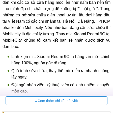
dần khi các cơ sở cửa hàng mọc lên như nấm bạn nên tìm
cho mình địa chỉ chất lượng để không bị ""chặt giá"". Trong
những cơ sở sửa chữa điện thoại uy tín, lâu đời hàng đầu
tại Việt Nam có các chi nhánh tại Hà Nội, Đà Nẵng, TPHCM
phải kể đến Mobilecity. Nếu như bạn đang cần sửa chữa thì
Mobilecity là địa chỉ lý tưởng. Thay mic Xiaomi Redmi 9C tại
MobileCity, chúng tôi cam kết bạn sẽ nhận được dịch vụ
đảm bảo:
Linh kiện mic Xiaomi Redmi 9C là hàng zin mới chính
hãng 100%, nguồn gốc rõ ràng.
Quá trình sửa chữa, thay thế mic diễn ra nhanh chóng,
lấy ngay.
Đội ngũ nhân viên, kỹ thuật viên có kinh nhiệm, chuyên
môn cao.
Cơ sở vật chất hiện đại, đầy đủ trang thiết bị hiện đại.
Xem thêm chi tiết bài viết
Giá Thay mic Xiaomi Redmi 9C được công khai, minh