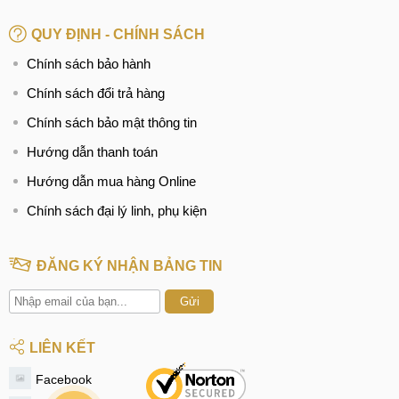
BÀI VIẾT LIÊN QUAN:
QUY ĐỊNH - CHÍNH SÁCH
Thay màn hình Xiaomi Redmi 9C
Chính sách bảo hành
Ép, thay mặt kính Xiaomi Redmi 9C
Chính sách đổi trả hàng
Thay pin Xiaomi Redmi 9C
Chính sách bảo mật thông tin
Thay camera Xiaomi Redmi 9C
Hướng dẫn thanh toán
Thay vỏ Xiaomi Redmi 9C
Hướng dẫn mua hàng Online
Chính sách đại lý linh, phụ kiện
Thay chân sạc Xiaomi Redmi 9C
Thay loa Xiaomi Redmi 9C
ĐĂNG KÝ NHẬN BẢNG TIN
Thay, sửa wifi Xiaomi Redmi 9C
Gửi
Thay mic Xiaomi Redmi 9C
LIÊN KẾT
Thay, sửa IC sóng Xiaomi Redmi 9C
Facebook
Sửa, Thay ổ sim Xiaomi Redmi 9C