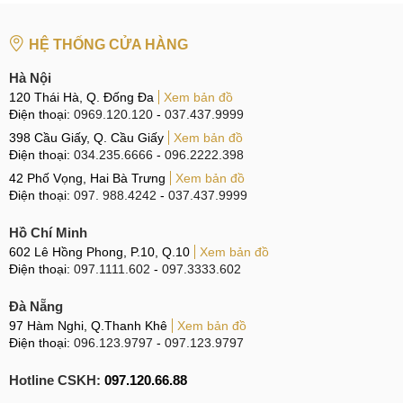
CN 4:
123 Trần Quang Khải, Quận 1
HỆ THỐNG CỬA HÀNG
Hotline:
0969.520.520
Hà Nội
CN 5:
602 Lê Hồng Phong, Quận 10
120 Thái Hà, Q. Đống Đa
Xem bản đồ
Điện thoại:
0969.120.120
-
037.437.9999
Hotline:
097.3333.602
398 Cầu Giấy, Q. Cầu Giấy
Xem bản đồ
Điện thoại:
034.235.6666
-
096.2222.398
Tại Đà Nẵng
42 Phố Vọng, Hai Bà Trưng
Xem bản đồ
CN 6:
97 Hàm Nghi, Q.Thanh Khê
Điện thoại:
097. 988.4242
-
037.437.9999
Hotline:
097.123.9797
Hồ Chí Minh
602 Lê Hồng Phong, P.10, Q.10
Xem bản đồ
Tìm kiếm liên quan khác
Điện thoại:
097.1111.602
-
097.3333.602
Thay mic Xiaomi Redmi 9C lấy ngay
Đà Nẵng
Thay mic Xiaomi Redmi 9C ở đâu
97 Hàm Nghi, Q.Thanh Khê
Xem bản đồ
Điện thoại:
096.123.9797
-
097.123.9797
giá Thay mic Xiaomi Redmi 9C bao nhiêu tiền
sửa mic Xiaomi Redmi 9C giá bao nhiêu
Hotline CSKH:
097.120.66.88