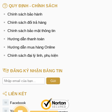
QUY ĐỊNH - CHÍNH SÁCH
Tìm kiếm liên quan:
Chính sách bảo hành
Xiaomi Redmi 9C bị lỗi loa
Chính sách đổi trả hàng
thay loa trong Xiaomi Redmi 9C giá rẻ
Chính sách bảo mật thông tin
Thay loa ngoài Xiaomi Redmi 9C ở đâu
Hướng dẫn thanh toán
BÀI VIẾT LIÊN QUAN:
Hướng dẫn mua hàng Online
Thay màn hình Xiaomi Redmi 9C
Chính sách đại lý linh, phụ kiện
Ép, thay mặt kính Xiaomi Redmi 9C
Thay pin Xiaomi Redmi 9C
ĐĂNG KÝ NHẬN BẢNG TIN
Thay camera Xiaomi Redmi 9C
Gửi
Thay vỏ Xiaomi Redmi 9C
LIÊN KẾT
Thay chân sạc Xiaomi Redmi 9C
Facebook
Thay loa Xiaomi Redmi 9C
Youtube