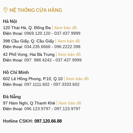
Hotline:
037.437.9999
HỆ THỐNG CỬA HÀNG
CN 2:
398 Cầu Giấy, Q. Cầu Giấy
Hà Nội
Hotline:
096.2222.398
120 Thái Hà, Q. Đống Đa
Xem bản đồ
Điện thoại:
0969.120.120
-
037.437.9999
CN 3:
42 Phố Vọng, Hai Bà Trưng
398 Cầu Giấy, Q. Cầu Giấy
Xem bản đồ
Hotline:
0338.424242
Điện thoại:
034.235.6666
-
096.2222.398
42 Phố Vọng, Hai Bà Trưng
Xem bản đồ
Tại TP Hồ Chí Minh
Điện thoại:
097. 988.4242
-
037.437.9999
CN 4:
123 Trần Quang Khải, Quận 1
Hồ Chí Minh
Hotline:
0969.520.520
602 Lê Hồng Phong, P.10, Q.10
Xem bản đồ
Điện thoại:
097.1111.602
-
097.3333.602
CN 5:
602 Lê Hồng Phong, Quận 10
Đà Nẵng
Hotline:
097.3333.602
97 Hàm Nghi, Q.Thanh Khê
Xem bản đồ
Điện thoại:
096.123.9797
-
097.123.9797
Tại Đà Nẵng
Hotline CSKH:
CN 6:
97 Hàm Nghi, Q.Thanh Khê
097.120.66.88
Hotline:
097.123.9797