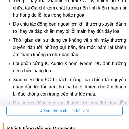
Từng Thay loa Xiaomi Redmi 9C tuy nhiên do sửa
chữa tại địa chỉ kém chất lượng nên linh kiện nhanh bị
hư hỏng do lỗi loa trong hoặc ngoài.
Do chịu tác động bên ngoài lớn khi thường xuyên đánh
rơi hay va đập khiến máy bị lỗi main hay đứt dây loa.
Thời gian dài sử dụng và không vệ sinh máy thường
xuyên dẫn tới những bụi bẩn, ẩm mốc bám lại khiến
âm thanh không rõ như ban đầu.
Lỗi phần cứng IC Audio Xiaomi Redmi 9C ảnh hưởng
đến chức năng loa.
Xiaomi Redmi 9C bị rách màng loa chính là nguyên
nhân dẫn tới lỗi làm cho loa bị rè, khiến cho âm thanh
bị đục không còn trong trẻo như lúc mua.
Do người dùng mở âm thanh lớn làm đứt dây dẫn
động, ngay lúc này bạn nên tìm cho mình một địa chỉ
Xem thêm chi tiết bài viết
Thay loa Xiaomi Redmi 9C để được thay mới.
Trung tâm Mobilecity có nhiều năm kinh nghiệm được nhiều
Khách hàng đến với Mobilecity