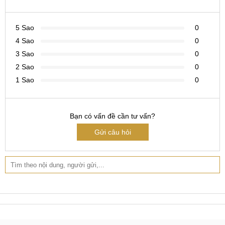
Bảo hành lâu dài cùng nhiều chương trình khuyến mãi
hấp dẫn.
5 Sao
0
Nhiều chương trình ưu đãi hấp dẫn cho khách hàng
4 Sao
0
như: tặng giftcard sửa chữa 100k, tặng dán chống
3 Sao
0
xước màn hình, miễn phí vệ sinh máy và cài đặt phần
2 Sao
0
mềm.
1 Sao
0
Địa chỉ thay loa uy tín
Bạn có vấn đề cần tư vấn?
Trong phần chia sẻ trên đây chúng ta đã có thể hiểu được
Gửi câu hỏi
việc Thay loa Xiaomi Redmi 9C. Quý khách hãy đến ngay
trung tâm để được hỗ trợ nhanh chóng nhất. Rất hân hạnh
được phục vụ quý khách!
Hệ thống sửa chữa điện thoại
di động
MobileCity Care
Tại Hà Nội
CN 1:
120 Thái Hà, Q. Đống Đa