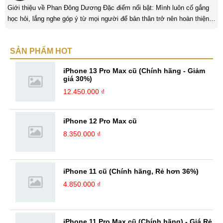
Giới thiệu về Phan Đông Dương Đặc điểm nổi bật: Mình luôn cố gắng
học hỏi, lắng nghe góp ý từ mọi người để bản thân trở nên hoàn thiện
hơn. Luôn nỗ lực, không ngừng sáng tạo và làm mới chính mình để tạo
nên bản sắc riêng cũng như khám phá thêm những điều mới trong cuộc
SẢN PHẨM HOT
sống cũng như công việc. Kinh nghiệm: Lĩnh vực content đòi hỏi sự
tìm tòi, hiểu biết và sáng tạo lớn, từ ...
iPhone 13 Pro Max cũ (Chính hãng - Giảm
giá 30%)
12.450.000 ₫
iPhone 12 Pro Max cũ
8.350.000 ₫
iPhone 11 cũ (Chính hãng, Rẻ hơn 36%)
4.850.000 ₫
iPhone 11 Pro Max cũ (Chính hãng) - Giá Rẻ