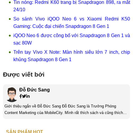
Tin nóng: Redmi K60 trang bị Snapdragon 898, ra mắt
24/10
So sánh Vivo iQOO Neo 6 vs Xiaomi Redmi K50
Gaming: Cuộc đại chiến Snapdragon 8 Gen 1
iQOO Neo 6 được công bố với Snapdragon 8 Gen 1 và
sạc 80W
Trên tay Vivo X Note: Màn hình siêu lớn 7 inch, chip
khủng Snapdragon 8 Gen 1
Được viết bởi
Đỗ Đức Sang
Giới thiệu ngắn về Đỗ Đức Sang Đỗ Đức Sang là Trưởng Phòng
Content Marketing của MobileCity. Mình rất thích sách và cũng thích
viết nữa. Mình luôn thích viết ra những suy nghĩ, cảm nhận của bản
thân ở bất cứ khoảnh khắc nào đặc biệt để lưu giữ lại làm kỉ niệm. Với
SẢN PHẨM HOT
bản thân Đỗ Đức Sang, viết chính là gửi gắm lại những cảm xúc, cảm