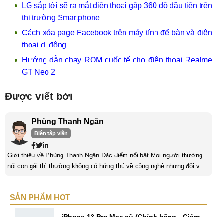
LG sắp tới sẽ ra mắt điện thoại gập 360 độ đầu tiên trên
thị trường Smartphone
Cách xóa page Facebook trên máy tính để bàn và điện
thoại di động
Hướng dẫn chạy ROM quốc tế cho điện thoại Realme
GT Neo 2
Được viết bởi
Phùng Thanh Ngân
Biên tập viên
Giới thiệu về Phùng Thanh Ngân Đặc điểm nổi bật Mọi người thường
nói con gái thì thường không có hứng thú về công nghệ nhưng đối với
mình thì khác. Mình có niềm đam mê với lĩnh vực “khó nhằn” này và
luôn dành thời gian để tìm hiểu nó mỗi ngày. Một trong những yếu tố
SẢN PHẨM HOT
quan trọng nhất của con gái khi làm về lĩnh vực công nghệ là phải có
niềm đam mê. Làm bất kỳ công việc khác cũng vậy, nếu ...
iPhone 13 Pro Max cũ (Chính hãng - Giảm