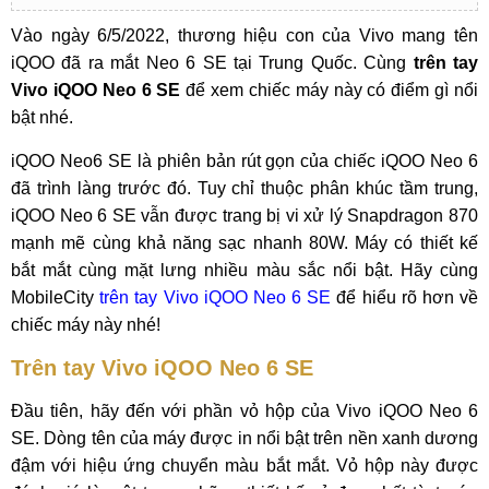
Vào ngày 6/5/2022, thương hiệu con của Vivo mang tên
iQOO đã ra mắt Neo 6 SE tại Trung Quốc. Cùng
trên tay
Vivo iQOO Neo 6 SE
để xem chiếc máy này có điểm gì nổi
bật nhé.
iQOO Neo6 SE là phiên bản rút gọn của chiếc iQOO Neo 6
đã trình làng trước đó. Tuy chỉ thuộc phân khúc tầm trung,
iQOO Neo 6 SE vẫn được trang bị vi xử lý Snapdragon 870
mạnh mẽ cùng khả năng sạc nhanh 80W. Máy có thiết kế
bắt mắt cùng mặt lưng nhiều màu sắc nổi bật. Hãy cùng
MobileCity
trên tay Vivo iQOO Neo 6 SE
để hiểu rõ hơn về
chiếc máy này nhé!
Trên tay Vivo iQOO Neo 6 SE
Đầu tiên, hãy đến với phần vỏ hộp của Vivo iQOO Neo 6
SE. Dòng tên của máy được in nổi bật trên nền xanh dương
đậm với hiệu ứng chuyển màu bắt mắt. Vỏ hộp này được