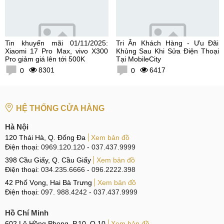
Tin khuyến mãi 01/11/2025:
Tri Ân Khách Hàng - Ưu Đãi
Xiaomi 17 Pro Max, vivo X300
Khủng Sau Khi Sửa Điện Thoại
Pro giảm giá lên tới 500K
Tại MobileCity
8301
6417
0
0
HỆ THỐNG CỬA HÀNG
Hà Nội
120 Thái Hà, Q. Đống Đa
Xem bản đồ
Điện thoại:
0969.120.120
-
037.437.9999
398 Cầu Giấy, Q. Cầu Giấy
Xem bản đồ
Điện thoại:
034.235.6666
-
096.2222.398
42 Phố Vọng, Hai Bà Trưng
Xem bản đồ
Điện thoại:
097. 988.4242
-
037.437.9999
Hồ Chí Minh
602 Lê Hồng Phong, P.10, Q.10
Xem bản đồ