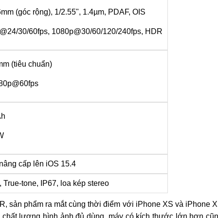
26mm (góc rộng), 1/2.55", 1.4µm, PDAF, OIS
@24/30/60fps, 1080p@30/60/120/240fps, HDR
2mm (tiêu chuẩn)
080p@60fps
Ah
W
 nâng cấp lên iOS 15.4
True-tone, IP67, loa kép stereo
XR, sản phẩm ra mắt cùng thời điểm với iPhone XS và iPhone 
chất lượng hình ảnh đủ dùng, máy có kích thước lớn hơn cũ