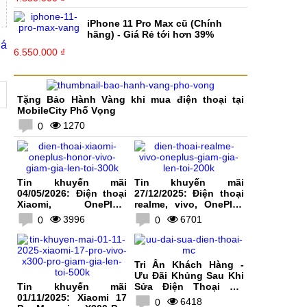
iPhone 11 Pro Max cũ (Chính
hãng) - Giá Rẻ tới hơn 39%
iá
6.550.000 ₫
Tặng Bảo Hành Vàng khi mua điện thoại tại
MobileCity Phố Vọng
1270
0
Tin khuyến mãi
Tin khuyến mãi
04/05/2026: Điện thoại
27/12/2025: Điện thoại
Xiaomi, OnePlus,
realme, vivo, OnePlus
HONOR, vivo giảm giá
giảm giá lên tới 200K
3996
6701
0
0
lên tới 300K
Tri Ân Khách Hàng -
Ưu Đãi Khủng Sau Khi
Tin khuyến mãi
Sửa Điện Thoại Tại
01/11/2025: Xiaomi 17
MobileCity
6418
0