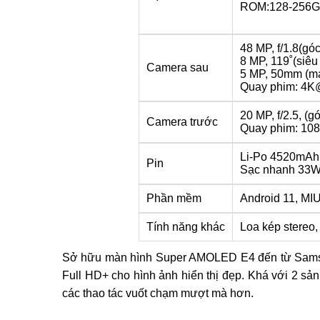
ROM:128-256G
48 MP, f/1.8(góc
8 MP, 119˚(siêu
Camera sau
5 MP, 50mm (m
Quay phim: 4K@
20 MP, f/2.5, (g
Camera trước
Quay phim: 10
Li-Po 4520mAh
Pin
Sạc nhanh 33W, 
Phần mềm
Android 11, MIU
Tính năng khác
Loa kép stereo, 
Sở hữu màn hình Super AMOLED E4 đến từ Samsung
Full HD+ cho hình ảnh hiển thị đẹp. Khá với 2 sả
các thao tác vuốt chạm mượt mà hơn.