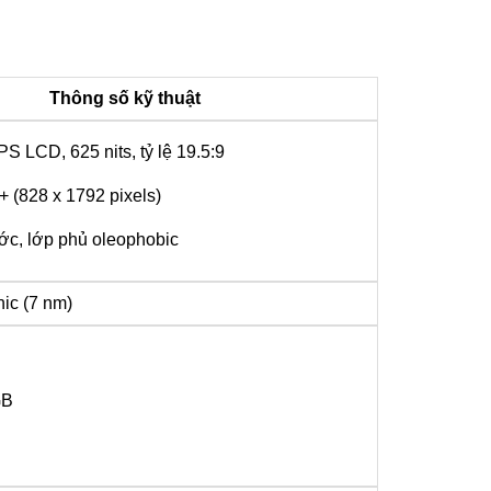
Thông số kỹ thuật
PS LCD, 625 nits, tỷ lệ 19.5:9
+ (828 x 1792 pixels)
ớc, lớp phủ oleophobic
ic (7 nm)
GB