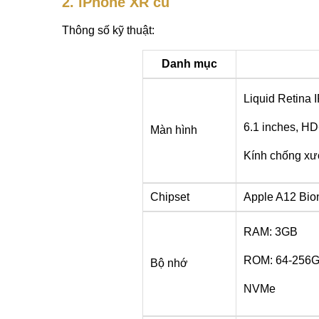
2. iPhone XR cũ
Thông số kỹ thuật:
Danh mục
Liquid Retina I
6.1 inches, HD
Màn hình
Kính chống xư
Chipset
Apple A12 Bion
RAM: 3GB
ROM: 64-256
Bộ nhớ
NVMe