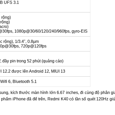
B UFS 3.1
 rộng)
 rộng)
acro)
30fps, 1080p@30/60/120/240/960fps, gyro-EIS
óc rộng), 1/3.4", 0.8µm
80p@30fps, 720p@120fps
đầy pin trong 52 phút (quảng cáo)
I 12.2 được lên Android 12, MIUI 13
Wifi 6, Bluetooth 5.1
, kích thước màn hình lớn 6.67 inches, đi cùng độ phân gi
n phẩm iPhone đã để trên, Redmi K40 có tần số quét 120Hz gi