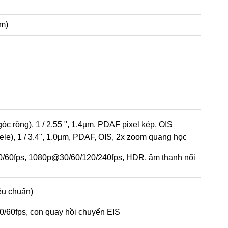
nm)
góc rộng), 1 / 2.55 ", 1.4µm, PDAF pixel kép, OIS
tele), 1 / 3.4", 1.0µm, PDAF, OIS, 2x zoom quang học
/60fps, 1080p@30/60/120/240fps, HDR, âm thanh nổi
iêu chuẩn)
/60fps, con quay hồi chuyển EIS