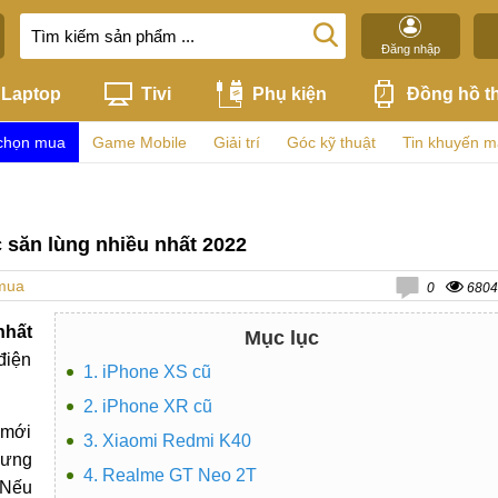
Đăng nhập
Laptop
Tivi
Phụ kiện
Đồng hồ t
chọn mua
Game Mobile
Giải trí
Góc kỹ thuật
Tin khuyến m
c săn lùng nhiều nhất 2022
mua
0
6804
nhất
Mục lục
điện
1. iPhone XS cũ
2. iPhone XR cũ
, mới
3. Xiaomi Redmi K40
 ưng
4. Realme GT Neo 2T
 Nếu