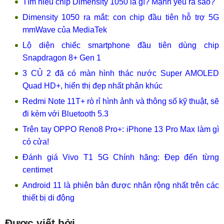
Tìm hiểu chip Dimensity 1050 là gì? Mạnh yếu ra sao?
Dimensity 1050 ra mắt: con chip đầu tiên hỗ trợ 5G
mmWave của MediaTek
Lộ diện chiếc smartphone đầu tiên dùng chip
Snapdragon 8+ Gen 1
3 CỦ 2 đã có màn hình thác nước Super AMOLED
Quad HD+, hiển thị đẹp nhất phân khúc
Redmi Note 11T+ rò rỉ hình ảnh và thông số kỹ thuật, sẽ
đi kèm với Bluetooth 5.3
Trên tay OPPO Reno8 Pro+: iPhone 13 Pro Max làm gì
có cửa!
Đánh giá Vivo T1 5G Chính hãng: Đẹp đến từng
centimet
Android 11 là phiên bản được nhân rộng nhất trên các
thiết bị di động
Được viết bởi