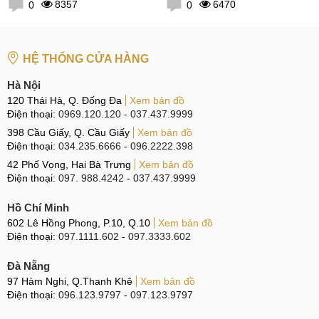
8357
6470
0
0
HỆ THỐNG CỬA HÀNG
Hà Nội
120 Thái Hà, Q. Đống Đa
Xem bản đồ
Điện thoại:
0969.120.120
-
037.437.9999
398 Cầu Giấy, Q. Cầu Giấy
Xem bản đồ
Điện thoại:
034.235.6666
-
096.2222.398
42 Phố Vọng, Hai Bà Trưng
Xem bản đồ
Điện thoại:
097. 988.4242
-
037.437.9999
Hồ Chí Minh
602 Lê Hồng Phong, P.10, Q.10
Xem bản đồ
Điện thoại:
097.1111.602
-
097.3333.602
Đà Nẵng
97 Hàm Nghi, Q.Thanh Khê
Xem bản đồ
Điện thoại:
096.123.9797
-
097.123.9797