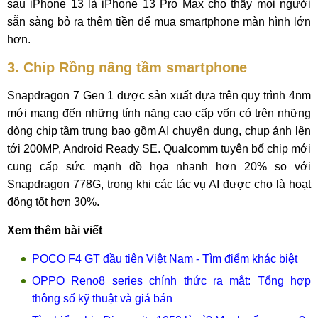
sau iPhone 13 là iPhone 13 Pro Max cho thấy mọi người
sẵn sàng bỏ ra thêm tiền để mua smartphone màn hình lớn
hơn.
3. Chip Rồng nâng tầm smartphone
Snapdragon 7 Gen 1 được sản xuất dựa trên quy trình 4nm
mới mang đến những tính năng cao cấp vốn có trên những
dòng chip tầm trung bao gồm AI chuyên dụng, chụp ảnh lên
tới 200MP, Android Ready SE. Qualcomm tuyên bố chip mới
cung cấp sức mạnh đồ họa nhanh hơn 20% so với
Snapdragon 778G, trong khi các tác vụ AI được cho là hoạt
động tốt hơn 30%.
Xem thêm bài viết
POCO F4 GT đầu tiên Việt Nam - Tìm điểm khác biệt
OPPO Reno8 series chính thức ra mắt: Tổng hợp
thông số kỹ thuật và giá bán