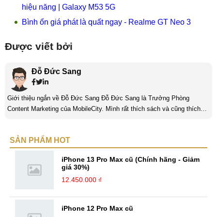
hiệu năng | Galaxy M53 5G
Bình ổn giá phát là quất ngay - Realme GT Neo 3
Được viết bởi
Đỗ Đức Sang
Giới thiệu ngắn về Đỗ Đức Sang Đỗ Đức Sang là Trưởng Phòng
Content Marketing của MobileCity. Mình rất thích sách và cũng thích
viết nữa. Mình luôn thích viết ra những suy nghĩ, cảm nhận của bản
thân ở bất cứ khoảnh khắc nào đặc biệt để lưu giữ lại làm kỉ niệm. Với
SẢN PHẨM HOT
bản thân Đỗ Đức Sang, viết chính là gửi gắm lại những cảm xúc, cảm
nhận, đánh giá chân thực nhất của mình với một vấn đề nào ...
iPhone 13 Pro Max cũ (Chính hãng - Giảm
giá 30%)
12.450.000 ₫
iPhone 12 Pro Max cũ