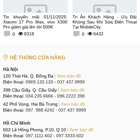
Tin khuyến mãi 01/11/2025:
Tri Ân Khách Hàng - Ưu Đãi
Xiaomi 17 Pro Max, vivo X300
Khủng Sau Khi Sửa Điện Thoại
Pro giảm giá lên tới 500K
Tại MobileCity
8318
6432
0
0
HỆ THỐNG CỬA HÀNG
Hà Nội
120 Thái Hà, Q. Đống Đa
Xem bản đồ
Điện thoại:
0969.120.120
-
037.437.9999
398 Cầu Giấy, Q. Cầu Giấy
Xem bản đồ
Điện thoại:
034.235.6666
-
096.2222.398
42 Phố Vọng, Hai Bà Trưng
Xem bản đồ
Điện thoại:
097. 988.4242
-
037.437.9999
Hồ Chí Minh
602 Lê Hồng Phong, P.10, Q.10
Xem bản đồ
Điện thoại:
097.1111.602
-
097.3333.602