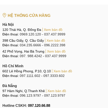
HỆ THỐNG CỬA HÀNG
Hà Nội
120 Thái Hà, Q. Đống Đa
Xem bản đồ
Điện thoại:
0969.120.120
-
037.437.9999
398 Cầu Giấy, Q. Cầu Giấy
Xem bản đồ
Điện thoại:
034.235.6666
-
096.2222.398
42 Phố Vọng, Hai Bà Trưng
Xem bản đồ
Điện thoại:
097. 988.4242
-
037.437.9999
Hồ Chí Minh
602 Lê Hồng Phong, P.10, Q.10
Xem bản đồ
Điện thoại:
097.1111.602
-
097.3333.602
Đà Nẵng
97 Hàm Nghi, Q.Thanh Khê
Xem bản đồ
Điện thoại:
096.123.9797
-
097.123.9797
Hotline CSKH:
097.120.66.88